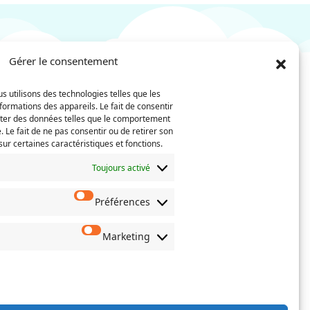
Gérer le consentement
s utilisons des technologies telles que les
Nom
Téléphone
formations des appareils. Le fait de consentir
(Nécessaire)
iter des données telles que le comportement
. Le fait de ne pas consentir ou de retirer son
Confirmez
ur certaines caractéristiques et fonctions.
l’e-
mail
Toujours activé
Préférences
 actes de
oisissez
erné.
Marketing