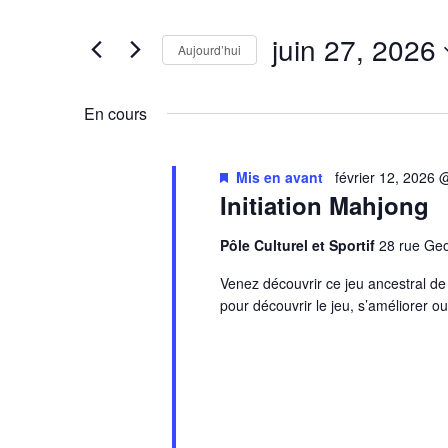
clé.
de
Rechercher
juin 27, 2026
vues
Évènements
Aujourd’hui
Évènements
par
Sélectionnez
mot-
une
En cours
clé.
date.
Mis en avant
février 12, 2026
Initiation Mahjong
Pôle Culturel et Sportif
28 rue G
Venez découvrir ce jeu ancestral d
pour découvrir le jeu, s’améliorer o