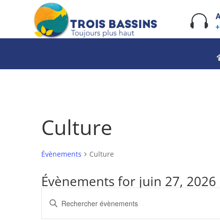
Skip
to

A
content
+
Culture
Évènements
Culture
Évènements for juin 27, 2026
Recherche
Saisir
et
mot-
navigation