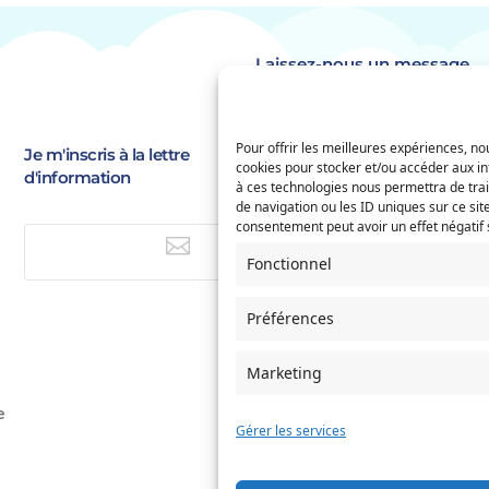
Laissez-nous un message
Identité
(Nécessaire)
Pour offrir les meilleures expériences, nou
Prénom
Je m'inscris à la lettre
E-
cookies pour stocker et/ou accéder aux in
d'information
à ces technologies nous permettra de tra
mail
(Nécessaire)
de navigation ou les ID uniques sur ce site
Saisissez
Service concerné
consentement peut avoir un effet négatif s
(Nécessaire)
un

e-
E-mail
Fonctionnel
mail
Préférences
Si votre demande concerne des
naissance et/ou de mariage, ch
l'Etat-Civil comme service conc
Marketing
Objet
e
Gérer les services
Message
(Nécessaire)