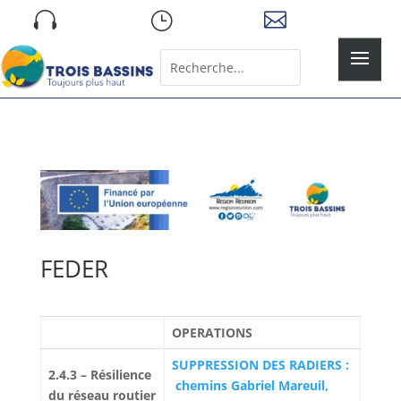
Skip

}

to
content
Rechercher:
Search
for...
FEDER
OPERATIONS
SUPPRESSION DES RADIERS :
2.4.3 – Résilience
chemins Gabriel Mareuil,
du réseau routier