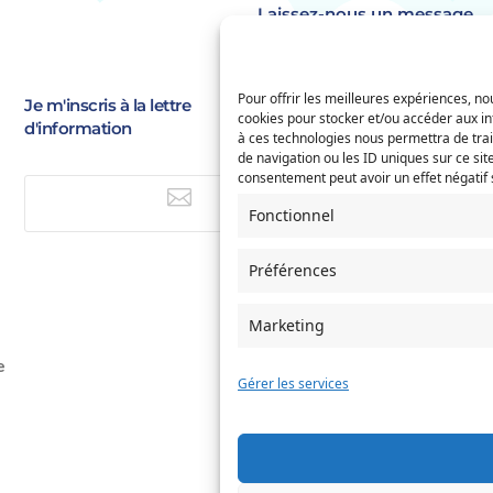
Laissez-nous un message
Identité
(Nécessaire)
Pour offrir les meilleures expériences, nou
Prénom
Je m'inscris à la lettre
E-
cookies pour stocker et/ou accéder aux in
d'information
à ces technologies nous permettra de tra
mail
(Nécessaire)
de navigation ou les ID uniques sur ce site
Saisissez
Service concerné
consentement peut avoir un effet négatif s
(Nécessaire)
un

e-
E-mail
Fonctionnel
mail
Préférences
Si votre demande concerne des
naissance et/ou de mariage, ch
l'Etat-Civil comme service conc
Marketing
Objet
e
Gérer les services
Message
(Nécessaire)