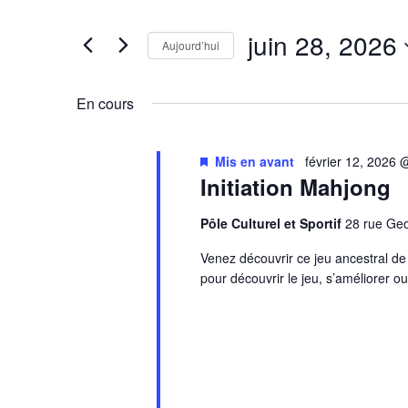
clé.
de
Rechercher
juin 28, 2026
vues
Évènements
Aujourd’hui
Évènements
par
Sélectionnez
mot-
une
En cours
clé.
date.
Mis en avant
février 12, 2026
Initiation Mahjong
Pôle Culturel et Sportif
28 rue G
Venez découvrir ce jeu ancestral d
pour découvrir le jeu, s’améliorer o