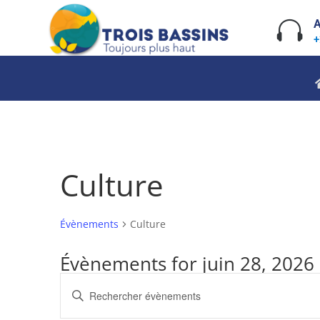
Skip
to

A
content
+
Culture
Évènements
Culture
Évènements for juin 28, 2026
Recherche
Saisir
et
mot-
navigation