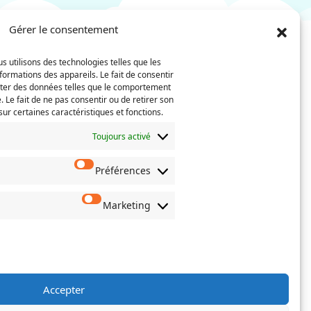
Gérer le consentement
s utilisons des technologies telles que les
Nom
Téléphone
formations des appareils. Le fait de consentir
(Nécessaire)
iter des données telles que le comportement
. Le fait de ne pas consentir ou de retirer son
Confirmez
ur certaines caractéristiques et fonctions.
l’e-
mail
Toujours activé
Préférences
 actes de
oisissez
erné.
Marketing
Accepter