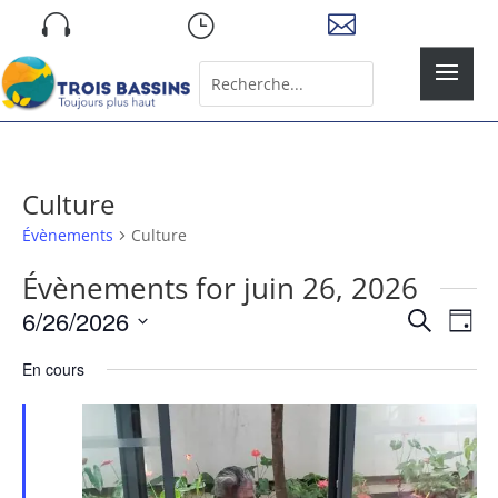
Skip

}

to
content
Rechercher:
Search
for...
Culture
Évènements
Culture
Évènements for juin 26, 2026
Recher
Nav
6/26/2026
Recherche
Jour
de
et
Sélectionnez
vue
naviga
En cours
une
Év
de
date.
vues
Évène