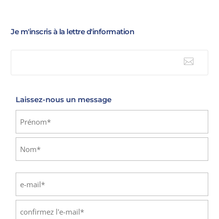
Je m'inscris à la lettre d'information

E-mail
Laissez-nous un message
Identité
(Nécessaire)
Prénom
Nom
E-
mail
(Nécessaire)
Saisissez
un