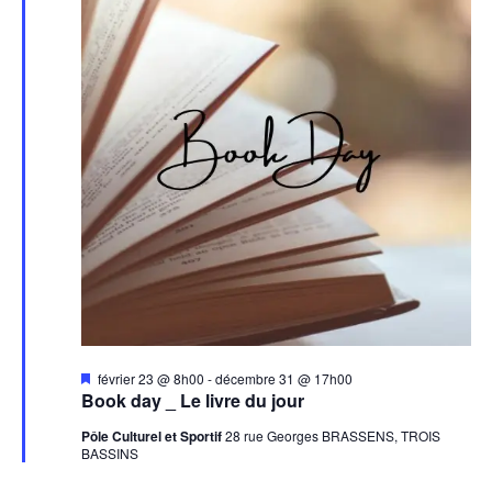
Mis
février 23 @ 8h00
-
décembre 31 @ 17h00
en
Book day _ Le livre du jour
avant
Pôle Culturel et Sportif
28 rue Georges BRASSENS, TROIS
BASSINS