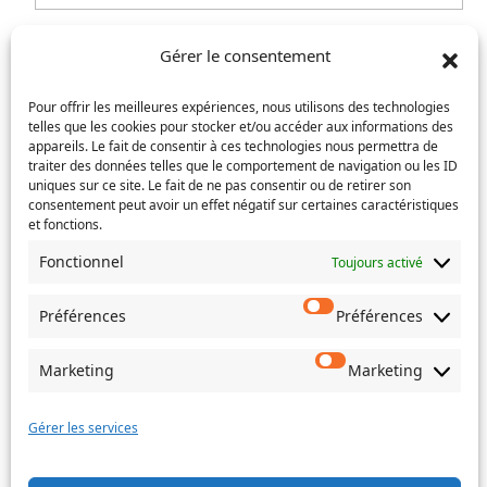
e-
Confirmez
mail
l’e-
Téléphone
(Nécessaire)
Gérer le consentement
mail
Pour offrir les meilleures expériences, nous utilisons des technologies
Service concerné
(Nécessaire)
telles que les cookies pour stocker et/ou accéder aux informations des
appareils. Le fait de consentir à ces technologies nous permettra de
traiter des données telles que le comportement de navigation ou les ID
uniques sur ce site. Le fait de ne pas consentir ou de retirer son
consentement peut avoir un effet négatif sur certaines caractéristiques
Si votre demande concerne des actes de naissance et/ou
et fonctions.
de mariage, choisissez l'Etat-Civil comme service
concerné.
Fonctionnel
Toujours activé
Objet
Préférences
Préférences
Message
Marketing
Marketing
(Nécessaire)
Gérer les services