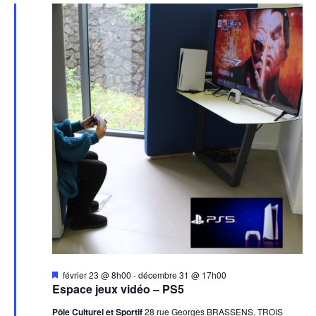
Mis
février 23 @ 8h00
-
décembre 31 @ 17h00
en
Espace jeux vidéo – PS5
avant
Pôle Culturel et Sportif
28 rue Georges BRASSENS, TROIS