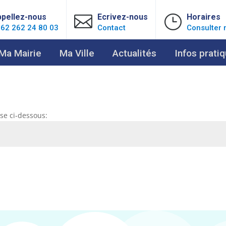
pellez-nous

Ecrivez-nous
}
Horaires
62 262 24 80 03
Contact
Consulter 
Ma Mairie
Ma Ville
Actualités
Infos prati
se ci-dessous: