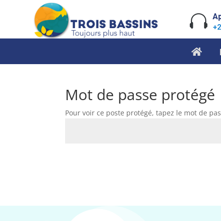
Skip
to

Ap
content
+2
Mot de passe protégé
Pour voir ce poste protégé, tapez le mot de pas