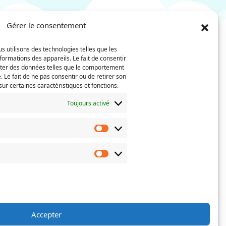
Gérer le consentement
s utilisons des technologies telles que les
Nom
Téléphone
formations des appareils. Le fait de consentir
(Nécessaire)
iter des données telles que le comportement
. Le fait de ne pas consentir ou de retirer son
Confirmez
ur certaines caractéristiques et fonctions.
l’e-
mail
Toujours activé
 actes de
Préférences
oisissez
erné.
Marketing
Accepter