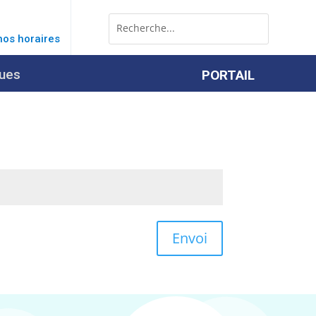
Rechercher:
Search
for...
nos horaires
ques
PORTAIL
Envoi