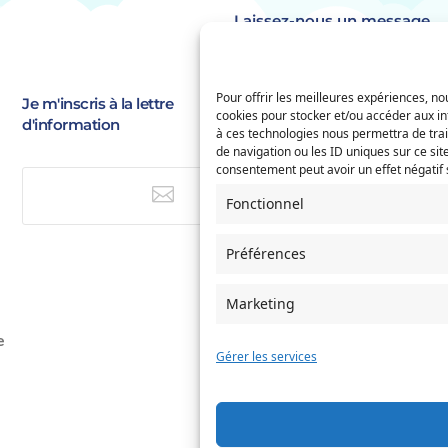
Laissez-nous un message
Identité
(Nécessaire)
Pour offrir les meilleures expériences, nou
Je m'inscris à la lettre
Prénom
E-
cookies pour stocker et/ou accéder aux in
d'information
à ces technologies nous permettra de tra
mail
(Nécessaire)
de navigation ou les ID uniques sur ce site
Saisissez
Service concerné
consentement peut avoir un effet négatif s
(Nécessaire)
un

Fonctionnel
e-
E-mail
mail
Préférences
Si votre demande concerne des
naissance et/ou de mariage, ch
l'Etat-Civil comme service conc
Marketing
Objet
e
Gérer les services
Message
(Nécessaire)