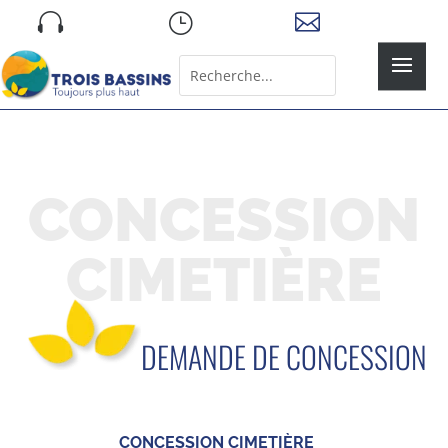
Skip

}

to
content
Rechercher:
Search
for...
CONCESSION
CIMETIÈRE
DEMANDE DE CONCESSION
CONCESSION CIMETIÈRE