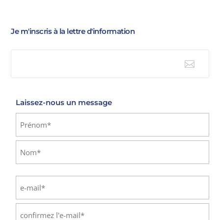
Je m'inscris à la lettre d'information

E-mail
Laissez-nous un message
Identité
(Nécessaire)
Prénom
Nom
E-
mail
(Nécessaire)
Saisissez
un