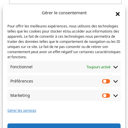
e-
Confirmez
mail
Gérer le consentement
Téléphone
(Nécessaire)
l’e-
mail
Pour offrir les meilleures expériences, nous utilisons des technologies
telles que les cookies pour stocker et/ou accéder aux informations des
Service concerné
(Nécessaire)
appareils. Le fait de consentir à ces technologies nous permettra de
traiter des données telles que le comportement de navigation ou les ID
uniques sur ce site. Le fait de ne pas consentir ou de retirer son
consentement peut avoir un effet négatif sur certaines caractéristiques
Si votre demande concerne des actes de naissance et/ou
et fonctions.
de mariage, choisissez l'Etat-Civil comme service
Fonctionnel
Toujours activé
concerné.
Objet
Préférences
Préféren
Marketing
Marketin
Message
(Nécessaire)
Gérer les services