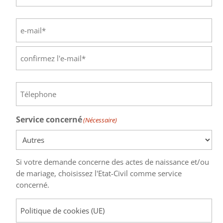
Nom
E-
mail
(Nécessaire)
Saisissez
un
e-
Confirmez
mail
Téléphone
(Nécessaire)
l’e-
mail
Service concerné
(Nécessaire)
Si votre demande concerne des actes de naissance et/ou
de mariage, choisissez l'Etat-Civil comme service
concerné.
Objet