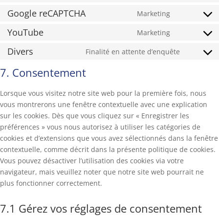
service
to
Google reCAPTCHA
Marketing
cloudflare
Consent
service
to
YouTube
Marketing
google-
Consent
service
fonts
to
Divers
Finalité en attente d’enquête
google-
Consent
service
recaptcha
to
7. Consentement
youtube
service
divers
Lorsque vous visitez notre site web pour la première fois, nous
vous montrerons une fenêtre contextuelle avec une explication
sur les cookies. Dès que vous cliquez sur « Enregistrer les
préférences » vous nous autorisez à utiliser les catégories de
cookies et d’extensions que vous avez sélectionnés dans la fenêtre
contextuelle, comme décrit dans la présente politique de cookies.
Vous pouvez désactiver l’utilisation des cookies via votre
navigateur, mais veuillez noter que notre site web pourrait ne
plus fonctionner correctement.
7.1 Gérez vos réglages de consentement