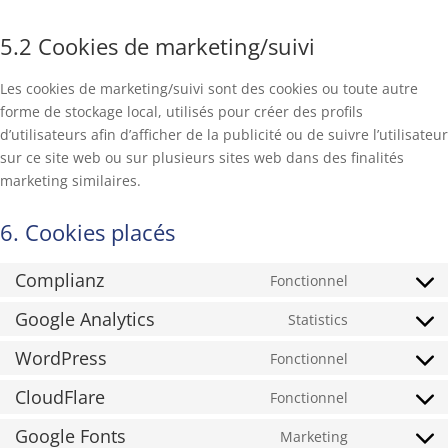
5.2 Cookies de marketing/suivi
Les cookies de marketing/suivi sont des cookies ou toute autre
forme de stockage local, utilisés pour créer des profils
d’utilisateurs afin d’afficher de la publicité ou de suivre l’utilisateur
sur ce site web ou sur plusieurs sites web dans des finalités
marketing similaires.
6. Cookies placés
Complianz
Fonctionnel
Consent
to
Google Analytics
Statistics
Consent
service
to
WordPress
Fonctionnel
complianz
Consent
service
to
CloudFlare
Fonctionnel
google-
Consent
service
analytics
to
Google Fonts
Marketing
wordpress
Consent