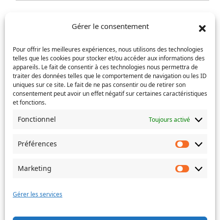
Nom
E-
Gérer le consentement
mail
(Nécessaire)
Saisissez
Pour offrir les meilleures expériences, nous utilisons des technologies
un
telles que les cookies pour stocker et/ou accéder aux informations des
e-
appareils. Le fait de consentir à ces technologies nous permettra de
Confirmez
traiter des données telles que le comportement de navigation ou les ID
mail
Téléphone
(Nécessaire)
l’e-
uniques sur ce site. Le fait de ne pas consentir ou de retirer son
mail
consentement peut avoir un effet négatif sur certaines caractéristiques
et fonctions.
Service
Fonctionnel
Toujours activé
concerné
:
Objet
Préférences
Police
Préféren
municipale
Marketing
Marketin
Message
(Nécessaire)
Gérer les services