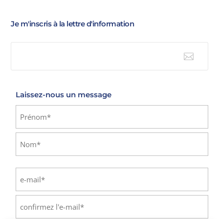
Je m'inscris à la lettre d'information

E-mail
Laissez-nous un message
Identité
(Nécessaire)
Prénom
Nom
E-
mail
(Nécessaire)
Saisissez
un