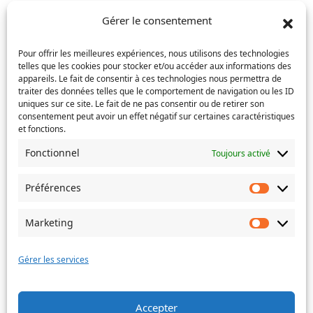
e-
Confirmez
mail
Gérer le consentement
Téléphone
(Nécessaire)
l’e-
mail
Pour offrir les meilleures expériences, nous utilisons des technologies
telles que les cookies pour stocker et/ou accéder aux informations des
Service concerné
(Nécessaire)
appareils. Le fait de consentir à ces technologies nous permettra de
traiter des données telles que le comportement de navigation ou les ID
uniques sur ce site. Le fait de ne pas consentir ou de retirer son
consentement peut avoir un effet négatif sur certaines caractéristiques
Si votre demande concerne des actes de naissance et/ou
et fonctions.
de mariage, choisissez l'Etat-Civil comme service
Fonctionnel
Toujours activé
concerné.
Objet
Préférences
Préféren
Marketing
Marketin
Message
(Nécessaire)
Gérer les services
Accepter