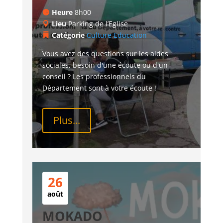
Heure
8h00
Lieu
Parking de l’Eglise
Catégorie
Culture
Education
Vous avez des questions sur les aides 
sociales, besoin d'une écoute ou d'un 
conseil ? Les professionnels du 
Département sont à votre écoute !
Plus...
26
août
MOKADO