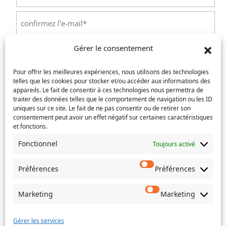
(Nécessaire)
Saisissez
un
e-
Confirmez
mail
Gérer le consentement
l’e-
Téléphone
(Nécessaire)
mail
Pour offrir les meilleures expériences, nous utilisons des technologies
telles que les cookies pour stocker et/ou accéder aux informations des
Service concerné
(Nécessaire)
appareils. Le fait de consentir à ces technologies nous permettra de
traiter des données telles que le comportement de navigation ou les ID
uniques sur ce site. Le fait de ne pas consentir ou de retirer son
consentement peut avoir un effet négatif sur certaines caractéristiques
et fonctions.
Si votre demande concerne des actes de naissance et/ou
de mariage, choisissez l'Etat-Civil comme service
Fonctionnel
Toujours activé
concerné.
Préférences
Préférences
Objet
Marketing
Marketing
Message
(Nécessaire)
Gérer les services