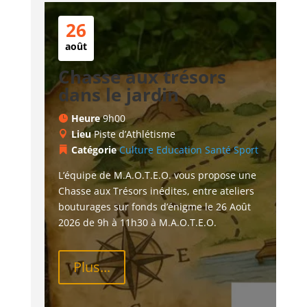
26
août
Chasse aux trésors
dans le jardin
Heure
9h00
Lieu
Piste d’Athlétisme
Catégorie
Culture
Education
Santé
Sport
L’équipe de M.A.O.T.E.O. vous propose une 
Chasse aux Trésors inédites, entre ateliers 
bouturages sur fonds d’énigme le 26 Août 
2026 de 9h à 11h30 à M.A.O.T.E.O.
Plus...