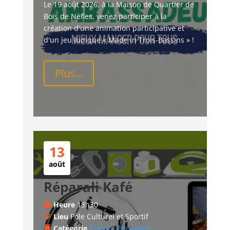
Le 19 août 2026, à la Maison de Quartier de 
Bois de Nèfles, venez participer à la 
création d'une animation participative et 
d'un jeu ludique « Made in Trois-Bassins » !
Plus...
13
août
Réparali Kafé
Heure
13h30
Lieu
Pôle Culturel et Sportif
Catégorie
Culture
Education