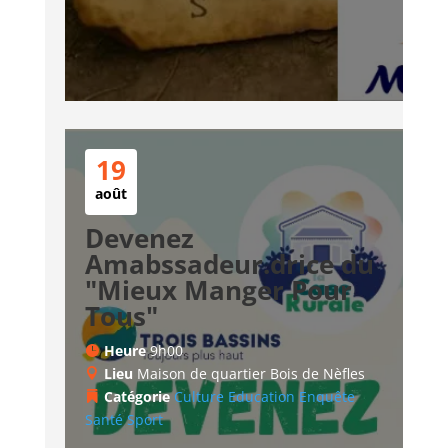
19
août
Devenez
Amabssadeur.drice du
"Mieux Manger Pour
Tous"
Heure
9h00
Lieu
Maison de quartier Bois de Nèfles
Catégorie
Culture
Education
Enquête
Santé
Sport