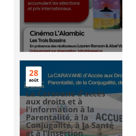
28
août
La Caravane d'accès
aux droits et à
l'information à la
Parentalité, à la
Conjugalité, à la Santé
et à l'Insertion