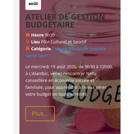
août
ATELIER DE GESTION
BUDGETAIRE
Heure
9h30
Lieu
Pôle Culturel et Sportif
Catégorie
Culture
Education
Enquête
Santé
Sport
Le mercredi 19 août 2026, de 9h30 à 12h00, 
à L'Alambic, venez rencontrer Nelly, 
conseillère en économie sociale et 
familiale, pour apprendre à mieux gérer 
votre budget en toute sérénité.
Plus...