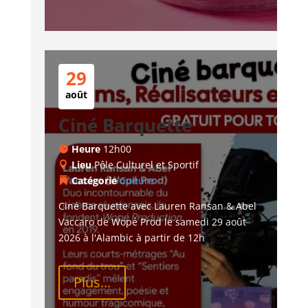
29
août
Ciné Barquette
Heure
12h00
Lieu
Pôle Culturel et Sportif
Catégorie
Culture
Ciné Barquette avec Lauren Ransan & Abel 
Vaccaro de Wopé Prod le samedi 29 août 
2026 à l'Alambic à partir de 12h
Plus...