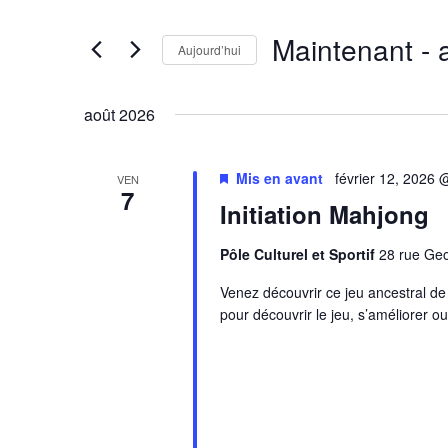
clé.
de
Rechercher
Maintenant
 - 
vues
Évènements
Aujourd’hui
Évènements
par
Sélectionnez
mot-
une
août 2026
clé.
date.
Mis en avant
février 12, 2026
VEN
7
Initiation Mahjong
Pôle Culturel et Sportif
28 rue Ge
Venez découvrir ce jeu ancestral d
pour découvrir le jeu, s’améliorer o