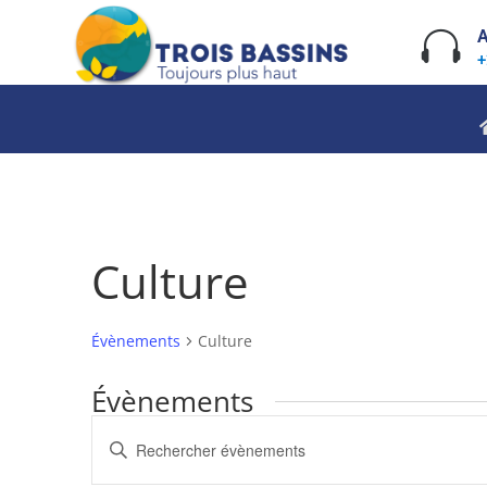
Skip
to

A
content
+
Culture
Évènements
Culture
Évènements
Recherche
Saisir
et
mot-
navigation