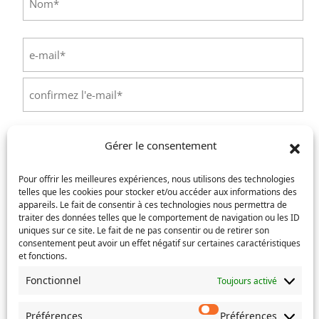
Nom
E-
mail
(Nécessaire)
Saisissez
un
e-
Confirmez
mail
l’e-
Téléphone
(Nécessaire)
Gérer le consentement
mail
Pour offrir les meilleures expériences, nous utilisons des technologies
Service concerné
(Nécessaire)
telles que les cookies pour stocker et/ou accéder aux informations des
appareils. Le fait de consentir à ces technologies nous permettra de
traiter des données telles que le comportement de navigation ou les ID
uniques sur ce site. Le fait de ne pas consentir ou de retirer son
Si votre demande concerne des actes de naissance et/ou
consentement peut avoir un effet négatif sur certaines caractéristiques
et fonctions.
de mariage, choisissez l'Etat-Civil comme service
concerné.
Fonctionnel
Toujours activé
Objet
Préférences
Préférences