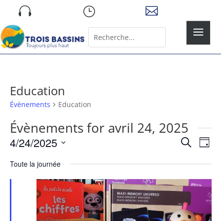
Skip

}

to
content
Rechercher:
Search
for...
Education
Évènements
Education
Évènements for avril 24, 2025
Recher
Nav
4/24/2025
Recherche
Jour
de
et
Sélectionnez
vue
naviga
Toute la journée
une
Év
de
date.
vues
Évène