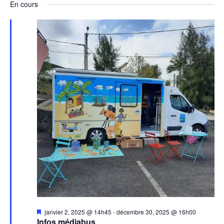
En cours
Mis
janvier 2, 2025 @ 14h45
-
décembre 30, 2025 @ 16h00
en
Infos médiabus