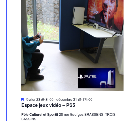
Mis
février 23 @ 8h00
-
décembre 31 @ 17h00
en
Espace jeux vidéo – PS5
avant
Pôle Culturel et Sportif
28 rue Georges BRASSENS, TROIS
BASSINS