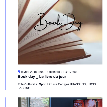
Mis
février 23 @ 8h00
-
décembre 31 @ 17h00
en
Book day _ Le livre du jour
avant
Pôle Culturel et Sportif
28 rue Georges BRASSENS, TROIS
BASSINS