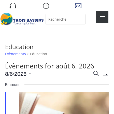
Skip

}

to
content
Rechercher:
Search
for...
Education
Évènements
Education
Évènements for août 6, 2026
Recher
Nav
8/6/2026
Recherche
Jour
de
et
Sélectionnez
vue
naviga
En cours
une
Év
de
date.
vues
Évène