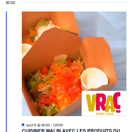
8h30
Mis
août 6 @ 8h30
-
12h00
en
CUISINER MALIN AVEC LES PRODUITS DU