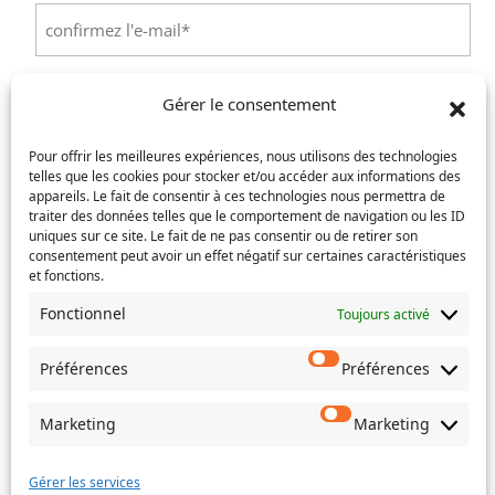
Saisissez
un
e-
Confirmez
mail
l’e-
Téléphone
(Nécessaire)
Gérer le consentement
mail
Pour offrir les meilleures expériences, nous utilisons des technologies
Service concerné
(Nécessaire)
telles que les cookies pour stocker et/ou accéder aux informations des
appareils. Le fait de consentir à ces technologies nous permettra de
traiter des données telles que le comportement de navigation ou les ID
uniques sur ce site. Le fait de ne pas consentir ou de retirer son
consentement peut avoir un effet négatif sur certaines caractéristiques
Si votre demande concerne des actes de naissance et/ou
et fonctions.
de mariage, choisissez l'Etat-Civil comme service
concerné.
Fonctionnel
Toujours activé
Objet
Préférences
Préférences
Message
Marketing
Marketing
(Nécessaire)
Gérer les services