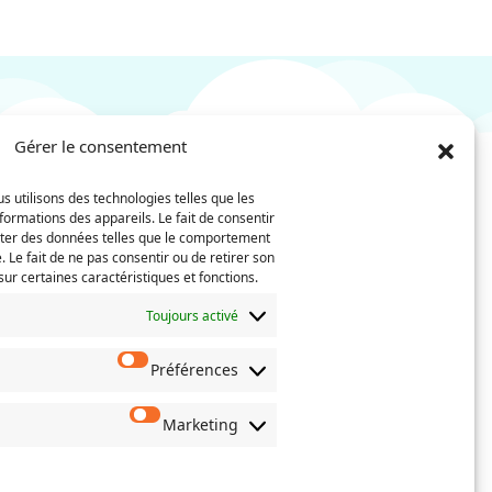
Gérer le consentement
s utilisons des technologies telles que les
Nom
Téléphone
formations des appareils. Le fait de consentir
(Nécessaire)
iter des données telles que le comportement
. Le fait de ne pas consentir ou de retirer son
Confirmez
ur certaines caractéristiques et fonctions.
l’e-
mail
Toujours activé
Préférences
 actes de
oisissez
erné.
Marketing