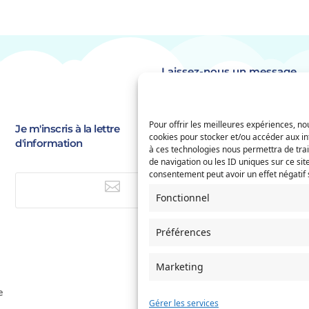
Laissez-nous un message
Identité
(Nécessaire)
Pour offrir les meilleures expériences, nou
Prénom
Je m'inscris à la lettre
E-
cookies pour stocker et/ou accéder aux in
d'information
à ces technologies nous permettra de tra
mail
(Nécessaire)
de navigation ou les ID uniques sur ce site
Saisissez
Service concerné
consentement peut avoir un effet négatif s
(Nécessaire)
un

e-
E-mail
Fonctionnel
mail
Préférences
Si votre demande concerne des
naissance et/ou de mariage, ch
l'Etat-Civil comme service conc
Marketing
Objet
e
Gérer les services