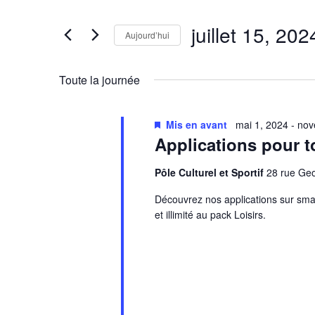
clé.
de
Rechercher
juillet 15, 202
vues
Évènements
Aujourd’hui
Évènements
par
Sélectionnez
mot-
une
Toute la journée
clé.
date.
Mis en avant
mai 1, 2024
-
nov
Applications pour t
Pôle Culturel et Sportif
28 rue G
Découvrez nos applications sur smar
et illimité au pack Loisirs.