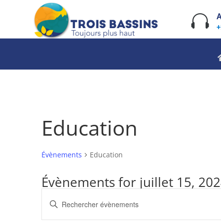
Skip
to

A
content
+
Education
Évènements
Education
Évènements for juillet 15, 20
Recherche
Saisir
et
mot-
navigation