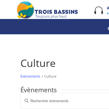
Skip
to

A
content
+
Culture
Évènements
Culture
Évènements
Recherche
Saisir
et
mot-
navigation