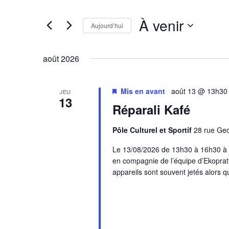
clé.
de
Rechercher
À venir
vues
Évènements
Aujourd’hui
Évènements
par
Sélectionnez
mot-
une
août 2026
clé.
date.
Mis en avant
août 13 @ 13h30
JEU
13
Réparali Kafé
Pôle Culturel et Sportif
28 rue Ge
Le 13/08/2026 de 13h30 à 16h30 à l
en compagnie de l’équipe d’Ekopratik.
appareils sont souvent jetés alors 