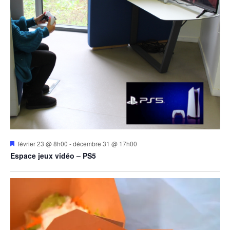
Mis
février 23 @ 8h00
-
décembre 31 @ 17h00
en
Espace jeux vidéo – PS5
avant