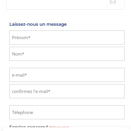

E-mail
Laissez-nous un message
Identité
(Nécessaire)
Prénom
Nom
E-
mail
(Nécessaire)
Saisissez
un
e-
Confirmez
mail
l’e-
Téléphone
(Nécessaire)
mail
Service concerné
(Nécessaire)