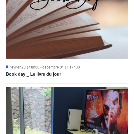
Mis
février 23 @ 8h00
-
décembre 31 @ 17h00
en
Book day _ Le livre du jour
avant