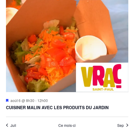
Mis
août 6 @ 8h30
-
12h00
en
CUISINER MALIN AVEC LES PRODUITS DU JARDIN
avant
Juil
Ce mois-ci
Sep