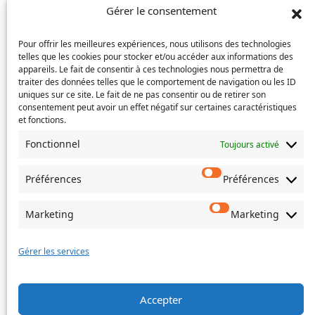
Gérer le consentement
Pour offrir les meilleures expériences, nous utilisons des technologies
Si votre demande concerne des actes de naissance et/ou
telles que les cookies pour stocker et/ou accéder aux informations des
de mariage, choisissez l'Etat-Civil comme service
appareils. Le fait de consentir à ces technologies nous permettra de
traiter des données telles que le comportement de navigation ou les ID
concerné.
uniques sur ce site. Le fait de ne pas consentir ou de retirer son
consentement peut avoir un effet négatif sur certaines caractéristiques
Objet
et fonctions.
Fonctionnel
Toujours activé
Message
(Nécessaire)
Préférences
Préférences
Marketing
Marketing
Envoyer
Gérer les services
Accepter
©
Ville de Trois-Bassins – 2022