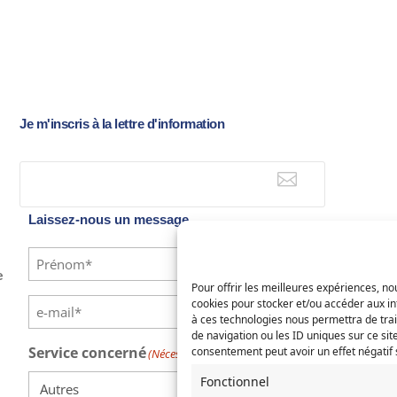
Je m'inscris à la lettre d'information

E-mail
Laissez-nous un message
Identité
(Nécessaire)
e
Pour offrir les meilleures expériences, nou
Prénom
Nom
E-
cookies pour stocker et/ou accéder aux in
à ces technologies nous permettra de tra
mail
(Nécessaire)
de navigation ou les ID uniques sur ce site
Saisissez
Confirmez
Service concerné
consentement peut avoir un effet négatif s
(Nécessaire)
un
l’e-
e-
mail
Fonctionnel