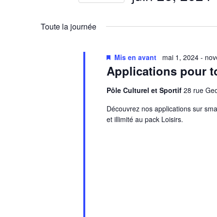
Évènements
par
Sélectionnez
mot-
une
Toute la journée
clé.
date.
Mis en avant
mai 1, 2024
-
nov
Applications pour t
Pôle Culturel et Sportif
28 rue G
Découvrez nos applications sur smar
et illimité au pack Loisirs.