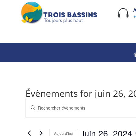
Skip
to

A
content
+
Évènements for juin 26, 2
Recherche
Saisir
et
mot-
navigation
clé.
de
Rechercher
juin 26, 2024
vues
Évènements
Aujourd’hui