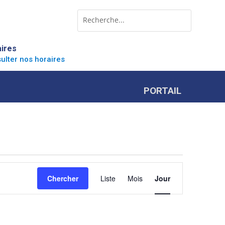
Rechercher:
Search
for...
ires
ulter nos horaires
PORTAIL
Navigation
de
Chercher
Liste
Mois
Jour
vues
Évènement