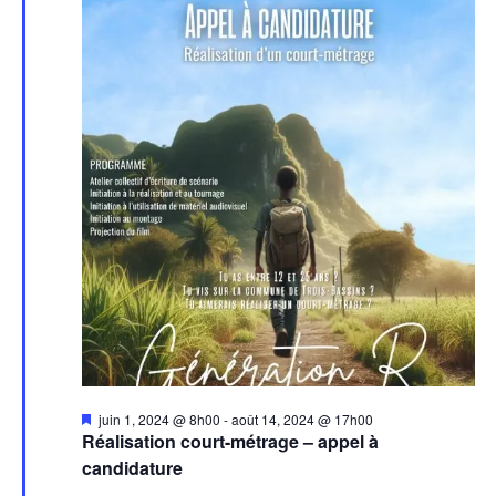
Mis
juin 1, 2024 @ 8h00
-
août 14, 2024 @ 17h00
en
Réalisation court-métrage – appel à
avant
candidature