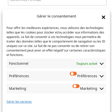
e-
Confirmez
mail
l’e-
Téléphone
(Nécessaire)
Gérer le consentement
mail
Pour offrir les meilleures expériences, nous utilisons des technologies
Service concerné
(Nécessaire)
telles que les cookies pour stocker et/ou accéder aux informations des
appareils. Le fait de consentir à ces technologies nous permettra de
traiter des données telles que le comportement de navigation ou les ID
uniques sur ce site. Le fait de ne pas consentir ou de retirer son
consentement peut avoir un effet négatif sur certaines caractéristiques
Si votre demande concerne des actes de naissance et/ou
et fonctions.
de mariage, choisissez l'Etat-Civil comme service
concerné.
Fonctionnel
Toujours activé
Objet
Préférences
Préférences
Message
Marketing
Marketing
(Nécessaire)
Gérer les services