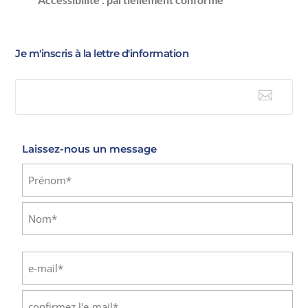
Je m'inscris à la lettre d'information

E-mail
Laissez-nous un message
Identité
(Nécessaire)
Prénom
Nom
E-
mail
(Nécessaire)
Saisissez
un