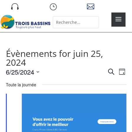
Skip

}

to
content
Rechercher:
Search
for...
Évènements for juin 25,
2024
Recher
Nav
6/25/2024
Recherche
Jour
de
et
Sélectionnez
vue
naviga
Toute la journée
une
Év
de
date.
vues
Évène