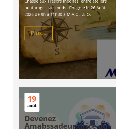
Chasse aux Trésors inédites, entre ateliers 
bouturages sur fonds d’énigme le 26 Août 
2026 de 9h à 11h30 à M.A.O.T.E.O.
Plus...
19
août
Devenez
Amabssadeur.drice du