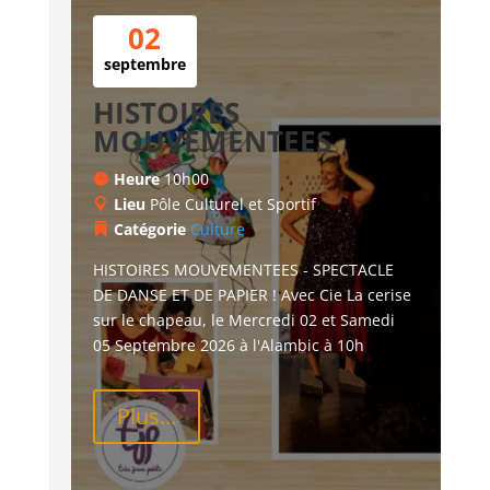
02
septembre
HISTOIRES
MOUVEMENTEES
Heure
10h00
Lieu
Pôle Culturel et Sportif
Catégorie
Culture
HISTOIRES MOUVEMENTEES - SPECTACLE 
DE DANSE ET DE PAPIER ! Avec Cie La cerise 
sur le chapeau, le Mercredi 02 et Samedi 
05 Septembre 2026 à l'Alambic à 10h
Plus...