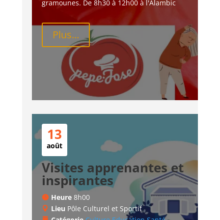
gramounes. De 8h30 à 12h00 à l'Alambic
Plus...
13
août
Visites apprenantes et
inspirantes
Heure
8h00
Lieu
Pôle Culturel et Sportif
Catégorie
Culture
Education
Santé