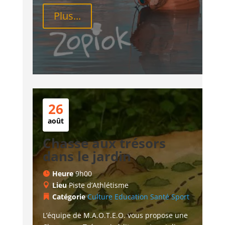
Plus...
26
août
Chasse aux trésors
dans le jardin
Heure
9h00
Lieu
Piste d’Athlétisme
Catégorie
Culture
Education
Santé
Sport
L’équipe de M.A.O.T.E.O. vous propose une 