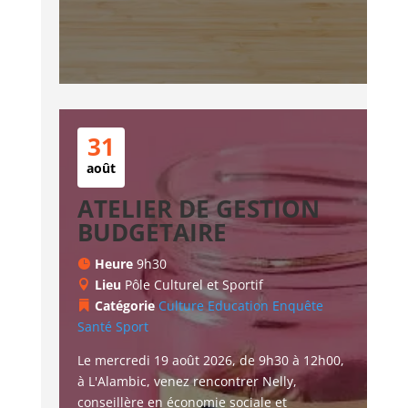
31
août
ATELIER DE GESTION
BUDGETAIRE
Heure
9h30
Lieu
Pôle Culturel et Sportif
Catégorie
Culture
Education
Enquête
Santé
Sport
Le mercredi 19 août 2026, de 9h30 à 12h00, 
à L'Alambic, venez rencontrer Nelly, 
conseillère en économie sociale et 