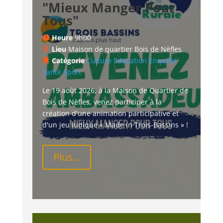
"Mieux Manger Pour
Tous"
Heure
9h00
Lieu
Maison de quartier Bois de Nèfles
Catégorie
Culture
Education
Enquête
Santé
Sport
Le 19 août 2026, à la Maison de Quartier de 
Bois de Nèfles, venez participer à la 
création d'une animation participative et 
d'un jeu ludique « Made in Trois-Bassins » !
Plus...