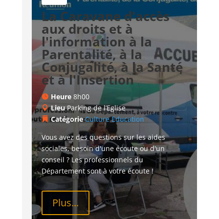
La Caravane d'accès
aux droits et à
l'information à la
Parentalité, à la
Conjugalité, à la Santé
et à l'Insertion
Heure
8h00
Lieu
Parking de l’Eglise
Catégorie
Culture
Education
Vous avez des questions sur les aides 
sociales, besoin d'une écoute ou d'un 
conseil ? Les professionnels du 
Département sont à votre écoute !
Plus...