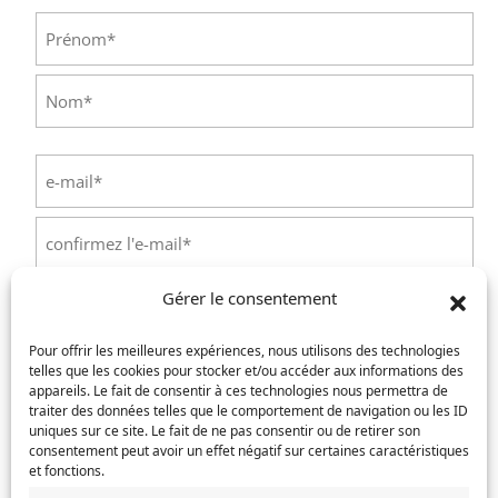
Identité
(Nécessaire)
Prénom
Nom
E-
mail
(Nécessaire)
Saisissez
un
e-
Confirmez
mail
Gérer le consentement
l’e-
Téléphone
(Nécessaire)
mail
Pour offrir les meilleures expériences, nous utilisons des technologies
telles que les cookies pour stocker et/ou accéder aux informations des
Service concerné
(Nécessaire)
appareils. Le fait de consentir à ces technologies nous permettra de
traiter des données telles que le comportement de navigation ou les ID
uniques sur ce site. Le fait de ne pas consentir ou de retirer son
consentement peut avoir un effet négatif sur certaines caractéristiques
et fonctions.
Si votre demande concerne des actes de naissance et/ou