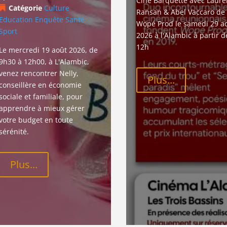
Ciné Barquette avec Laure
Catégorie
Culture
Ransan & Abel Vaccaro de 
Education
Enquête
Santé
Wopé Prod le samedi 29 ao
Sport
2026 à l'Alambic à partir d
12h
Le mercredi 19 août 2026, de 
9h30 à 12h00, à L'Alambic, 
venez rencontrer Nelly, 
Plus...
conseillère en économie 
sociale et familiale, pour 
apprendre à mieux gérer 
votre budget en toute 
sérénité.
Plus...