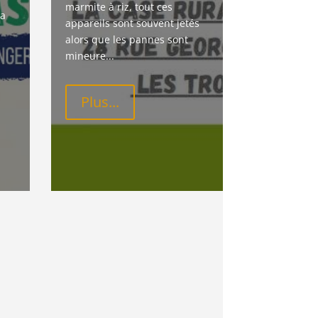
marmite à riz, tout ces 
a 
appareils sont souvent jetés 
alors que les pannes sont 
mineure...
Plus...