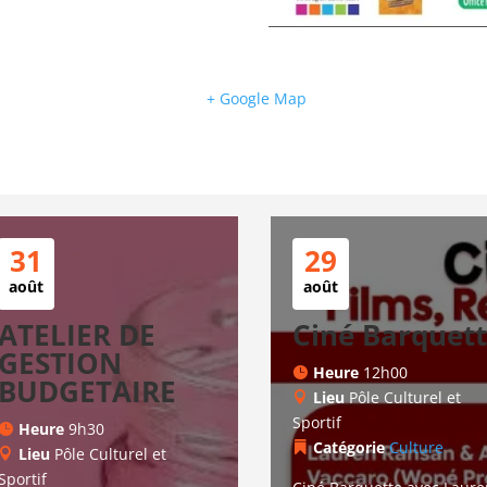
+ Google Map
31
29
août
août
ATELIER DE
Ciné Barquet
GESTION
Heure
12h00
BUDGETAIRE
Lieu
Pôle Culturel et
Sportif
Heure
9h30
Catégorie
Culture
Lieu
Pôle Culturel et
Sportif