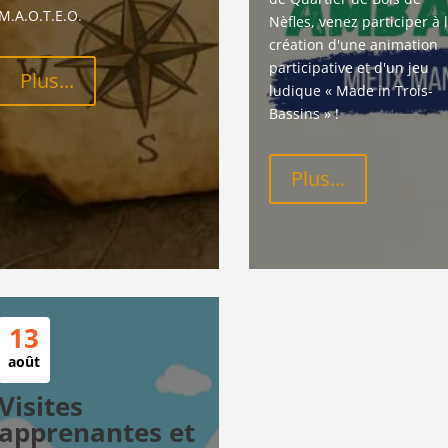
M.A.O.T.E.O.
Nèfles, venez participer à l
création d'une animation 
participative et d'un jeu 
Plus...
ludique « Made in Trois-
Bassins » !
Plus...
13
août
Visites
apprenantes et