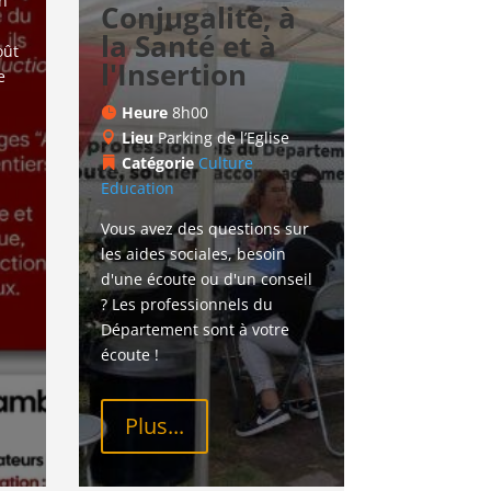
n 
Conjugalité, à
la Santé et à
ût 
l'Insertion
e 
Heure
8h00
Lieu
Parking de l’Eglise
Catégorie
Culture
Education
Vous avez des questions sur 
les aides sociales, besoin 
d'une écoute ou d'un conseil 
? Les professionnels du 
Département sont à votre 
écoute !
Plus...