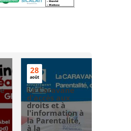
28
août
te
La Caravane
d'accès aux
droits et à
l'information à
la Parentalité,
à la