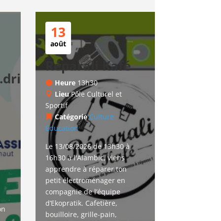
13
août
Réparali Kafé
drice
Heure
13h30
Lieu
Pôle Culturel et
Sportif
Catégorie
Culture
Education
r
Le 13/08/2026 de 13h30 à 
16h30 à l'Alambic, viens 
apprendre à réparer ton 
petit électroménager en 
compagnie de l’équipe 
d’Ekopratik. Cafetière, 
on 
bouilloire, grille-pain, 