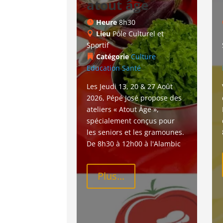
atout âge
Heure
8h30
Lieu
Pôle Culturel et
Sportif
Catégorie
Culture
Education
Santé
Les Jeudi 13, 20 & 27 Août 
2026, Pépé José propose des 
ateliers « Atout Âge », 
spécialement conçus pour 
les seniors et les gramounes. 
De 8h30 à 12h00 à l'Alambic
Plus...