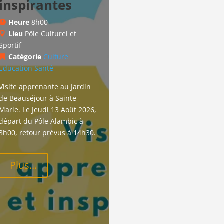
inspirantes
Heure
8h00
Lieu
Pôle Culturel et
Sportif
Catégorie
Culture
Education
Santé
Visite apprenante au Jardin 
de Beauséjour à Sainte-
Marie. Le Jeudi 13 Août 2026, 
départ du Pôle Alambic à 
8h00, retour prévus à 14h30.
Plus...