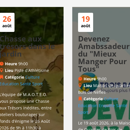
26
19
août
août
Chasse aux
Devenez
trésors dans le
Amabssadeur.
jardin
du "Mieux
Manger Pour
Heure
9h00
Tous"
Lieu
Piste d’Athlétisme
Catégorie
Culture
Heure
9h00
Education
Santé
Sport
Lieu
Maison de quartie
Bois de Nèfles
L’équipe de M.A.O.T.E.O. 
Catégorie
Culture
vous propose une Chasse 
Education
Enquête
Santé
aux Trésors inédites, entre 
Sport
ateliers bouturages sur 
fonds d’énigme le 26 Août 
Le 19 août 2026, à la Mais
2026 de 9h à 11h30 à 
de Quartier de Bois de 