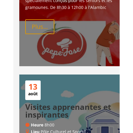
spécialement conçus pour les seniors et les 
gramounes. De 8h30 à 12h00 à l'Alambic
Plus...
13
août
Visites apprenantes et
inspirantes
Heure
8h00
Lieu
Pôle Culturel et Sportif