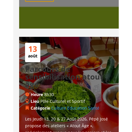
13
août
Parcours de
sensibilisation atout
âge
Heure
8h30
Lieu
Pôle Culturel et Sportif
Catégorie
Culture
Education
Santé
Les Jeudi 13, 20 & 27 Août 2026, Pépé José 
propose des ateliers « Atout Âge », 