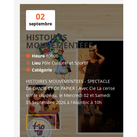
02
septembre
HISTOIRES
MOUVEMENTEES
Heure
10h00
Lieu
Pôle Culturel et Sportif
Catégorie
Culture
HISTOIRES MOUVEMENTEES - SPECTACLE 
DE DANSE ET DE PAPIER ! Avec Cie La cerise 
sur le chapeau, le Mercredi 02 et Samedi 
05 Septembre 2026 à l'Alambic à 10h
Plus...