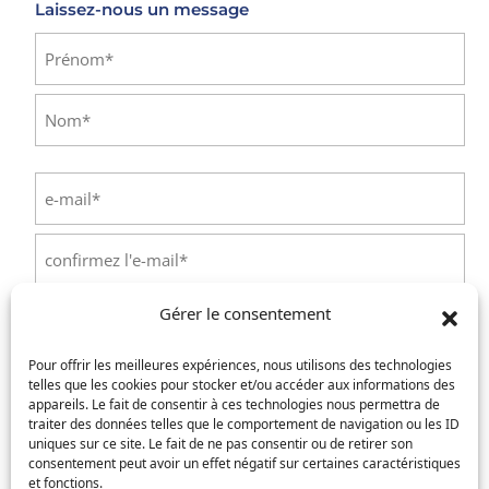
Laissez-nous un message
Identité
(Nécessaire)
Prénom
Nom
E-
mail
(Nécessaire)
Saisissez
un
e-
Confirmez
mail
Gérer le consentement
l’e-
Téléphone
(Nécessaire)
mail
Pour offrir les meilleures expériences, nous utilisons des technologies
telles que les cookies pour stocker et/ou accéder aux informations des
Service concerné
(Nécessaire)
appareils. Le fait de consentir à ces technologies nous permettra de
traiter des données telles que le comportement de navigation ou les ID
uniques sur ce site. Le fait de ne pas consentir ou de retirer son
consentement peut avoir un effet négatif sur certaines caractéristiques
et fonctions.
Si votre demande concerne des actes de naissance et/ou