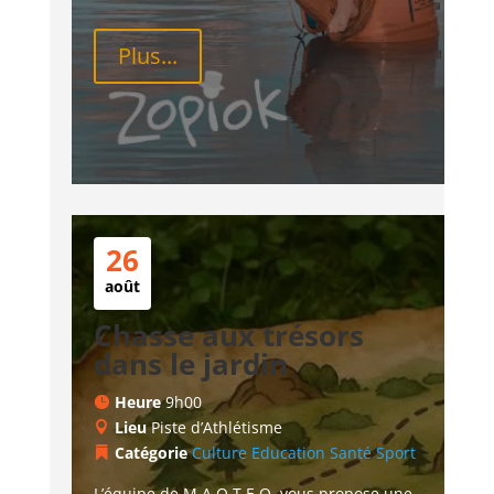
Plus...
26
août
Chasse aux trésors
dans le jardin
Heure
9h00
Lieu
Piste d’Athlétisme
Catégorie
Culture
Education
Santé
Sport
L’équipe de M.A.O.T.E.O. vous propose une 