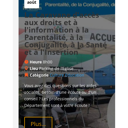
août
La Caravane d'accès
aux droits et à
l'information à la
Parentalité, à la
Conjugalité, à la Santé
et à l'Insertion
Heure
8h00
Lieu
Parking de l’Eglise
Catégorie
Culture
Education
Vous avez des questions sur les aides 
sociales, besoin d'une écoute ou d'un 
conseil ? Les professionnels du 
Département sont à votre écoute !
Plus...