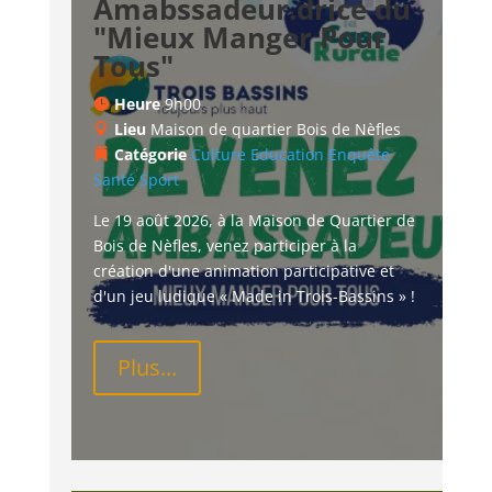
Amabssadeur.drice du
"Mieux Manger Pour
Tous"
Heure
9h00
Lieu
Maison de quartier Bois de Nèfles
Catégorie
Culture
Education
Enquête
Santé
Sport
Le 19 août 2026, à la Maison de Quartier de 
Bois de Nèfles, venez participer à la 
création d'une animation participative et 
d'un jeu ludique « Made in Trois-Bassins » !
Plus...