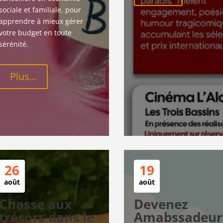
sociale et familiale, pour 
apprendre à mieux gérer 
votre budget en toute 
sérénité.
Plus...
26
19
août
août
Chasse aux
Devenez
trésors dans le
Amabssadeur.