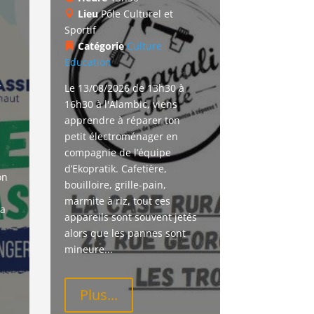
Lieu
Pôle Culturel et
Sportif
Catégorie
Culture
Education
r
Le 13/08/2026 de 13h30 à 
16h30 à l'Alambic, viens 
apprendre à réparer ton 
petit électroménager en 
compagnie de l’équipe 
d’Ekopratik. Cafetière, 
on 
bouilloire, grille-pain, 
marmite à riz, tout ces 
a 
appareils sont souvent jetés 
alors que les pannes sont 
mineure...
Plus...