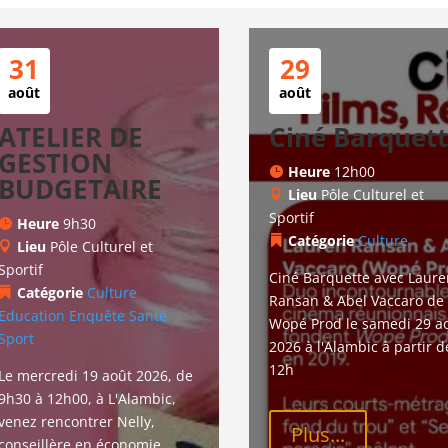
31
29
août
août
ATELIER DE
Ciné Barquet
GESTION
Heure
12h00
BUDGETAIRE
Lieu
Pôle Culturel et
Sportif
Heure
9h30
Catégorie
Culture
Lieu
Pôle Culturel et
Sportif
Ciné Barquette avec Laure
Catégorie
Culture
Ransan & Abel Vaccaro de 
Education
Enquête
Santé
Wopé Prod le samedi 29 ao
Sport
2026 à l'Alambic à partir d
12h
Le mercredi 19 août 2026, de 
9h30 à 12h00, à L'Alambic, 
venez rencontrer Nelly, 
Plus...
conseillère en économie 