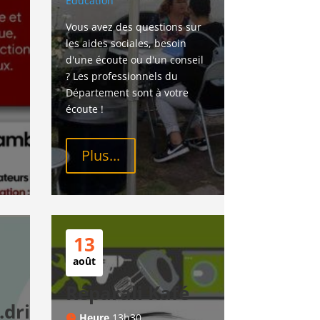
Education
Vous avez des questions sur 
les aides sociales, besoin 
d'une écoute ou d'un conseil 
? Les professionnels du 
Département sont à votre 
écoute !
Plus...
13
août
Réparali Kafé
drice
Heure
13h30