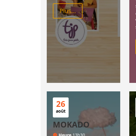
Plus...
26
août
MOKADO
Heure
13h30