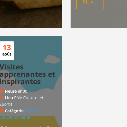
Plus...
13
août
Visites
apprenantes et
inspirantes
Heure
8h00
Lieu
Pôle Culturel et
Sportif
Catégorie
Culture
Education
Santé