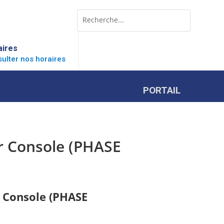
Rechercher:
Search
for...
aires
ulter nos horaires
PORTAIL
r Console (PHASE
 Console (PHASE