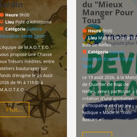
jardin
du "Mieux
Manger Pour
Heure
9h00
Tous"
Lieu
Piste d’Athlétisme
Catégorie
Culture
Heure
9h00
Education
Santé
Sport
Lieu
Maison de quartie
Bois de Nèfles
L’équipe de M.A.O.T.E.O. 
Catégorie
Culture
vous propose une Chasse 
Education
Enquête
Santé
aux Trésors inédites, entre 
Sport
ateliers bouturages sur 
fonds d’énigme le 26 Août 
Le 19 août 2026, à la Mais
2026 de 9h à 11h30 à 
de Quartier de Bois de 
M.A.O.T.E.O.
Nèfles, venez participer à l
création d'une animation 
participative et d'un jeu 
Plus...
ludique « Made in Trois-
Bassins » !