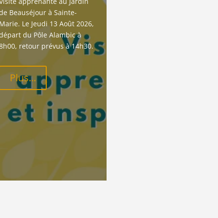
Visite apprenante au Jardin 
de Beauséjour à Sainte-
Marie. Le Jeudi 13 Août 2026, 
départ du Pôle Alambic à 
8h00, retour prévus à 14h30.
Plus...