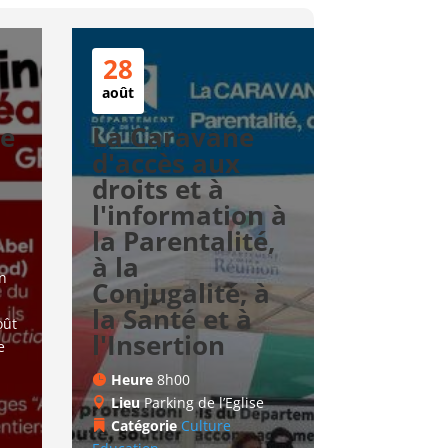
28
août
te
La Caravane
d'accès aux
droits et à
l'information à
la Parentalité,
à la
n 
Conjugalité, à
la Santé et à
ût 
l'Insertion
e 
Heure
8h00
Lieu
Parking de l’Eglise
Catégorie
Culture