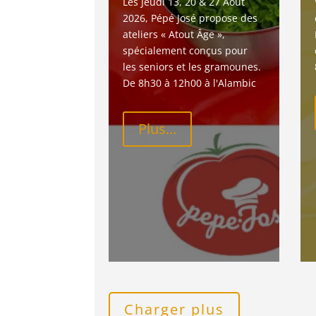
Les Jeudi 13, 20 & 27 Août 
2026, Pépé José propose des 
ateliers « Atout Âge », 
spécialement conçus pour 
les seniors et les gramounes. 
De 8h30 à 12h00 à l'Alambic
Plus...
Charger plus