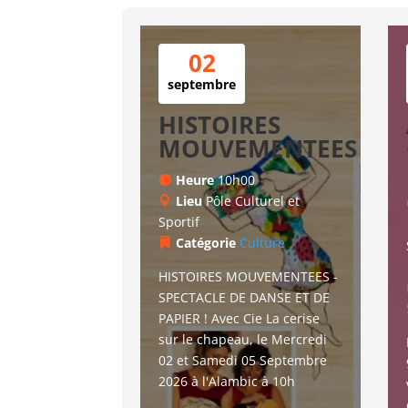
02
septembre
HISTOIRES
MOUVEMENTEES
Heure
10h00
Lieu
Pôle Culturel et
Sportif
Catégorie
Culture
HISTOIRES MOUVEMENTEES - 
SPECTACLE DE DANSE ET DE 
PAPIER ! Avec Cie La cerise 
sur le chapeau, le Mercredi 
02 et Samedi 05 Septembre 
2026 à l'Alambic à 10h