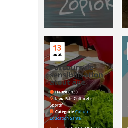
13
août
Parcours de
sensibilisation
atout âge
Heure
8h30
Lieu
Pôle Culturel et
Sportif
Catégorie
Culture
Education
Santé