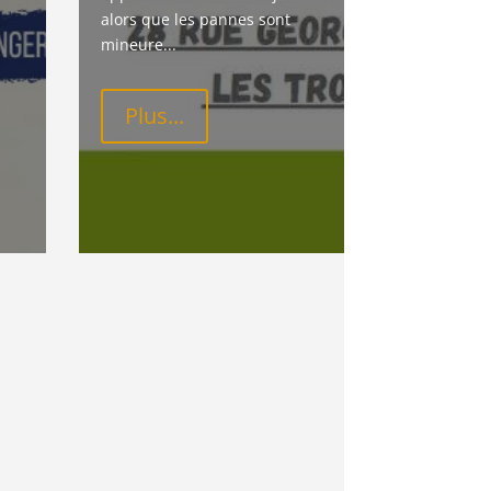
alors que les pannes sont 
mineure...
Plus...