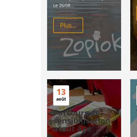
Le 26/08...
Plus...
13
août
Parcours de
sensibilisation
atout âge