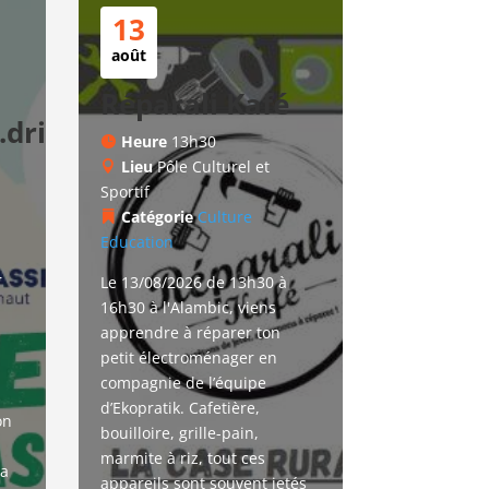
13
août
Réparali Kafé
drice
Heure
13h30
Lieu
Pôle Culturel et
Sportif
Catégorie
Culture
Education
r
Le 13/08/2026 de 13h30 à 
16h30 à l'Alambic, viens 
apprendre à réparer ton 
petit électroménager en 
compagnie de l’équipe 
d’Ekopratik. Cafetière, 
on 
bouilloire, grille-pain, 
marmite à riz, tout ces 
a 
appareils sont souvent jetés 