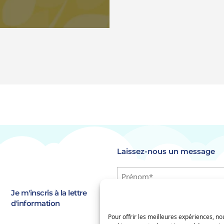
Laissez-nous un message
Identité
(Nécessaire)
Prénom
Je m'inscris à la lettre
E-
d'information
mail
(Nécessaire)
Pour offrir les meilleures expériences, nou
Saisissez