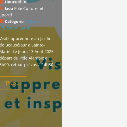
Heure
8h00
Lieu
Pôle Culturel et
Sportif
Catégorie
Culture
Education
Santé
Visite apprenante au Jardin 
de Beauséjour à Sainte-
Marie. Le Jeudi 13 Août 2026, 
départ du Pôle Alambic à 
8h00, retour prévus à 14h30.
Plus...