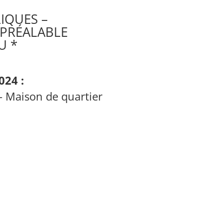
IQUES –
PRÉALABLE
U *
024 :
 Maison de quartier