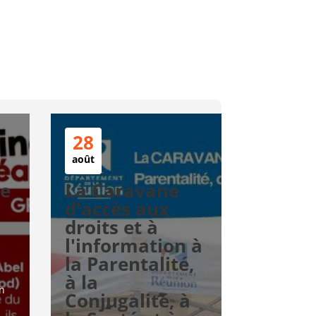
28
août
te
La Caravane
d'accès aux
droits et à
l'information à
la Parentalité,
à la
n 
Conjugalité, à