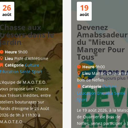
26
19
août
août
Chasse aux
Devenez
trésors dans le
Amabssadeur.
jardin
du "Mieux
Manger Pour
Heure
9h00
Tous"
Lieu
Piste d’Athlétisme
Catégorie
Culture
Heure
9h00
Education
Santé
Sport
Lieu
Maison de quartie
Bois de Nèfles
L’équipe de M.A.O.T.E.O. 
Catégorie
Culture
vous propose une Chasse 
Education
Enquête
Santé
aux Trésors inédites, entre 
Sport
ateliers bouturages sur 
fonds d’énigme le 26 Août 
Le 19 août 2026, à la Mais
2026 de 9h à 11h30 à 
de Quartier de Bois de 
M.A.O.T.E.O.
Nèfles, venez participer à l