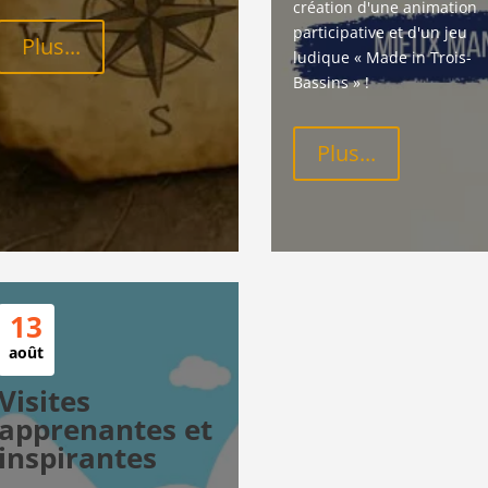
création d'une animation 
participative et d'un jeu 
Plus...
ludique « Made in Trois-
Bassins » !
Plus...
13
août
Visites
apprenantes et
inspirantes