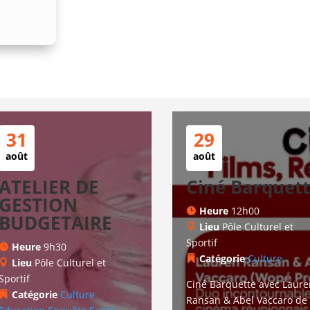
31
29
août
août
ATELIER DE
Ciné Barquet
GESTION
Heure
12h00
BUDGETAIRE
Lieu
Pôle Culturel et
Sportif
Heure
9h30
Catégorie
Culture
Lieu
Pôle Culturel et
Sportif
Ciné Barquette avec Laure
Catégorie
Culture
Ransan & Abel Vaccaro de 