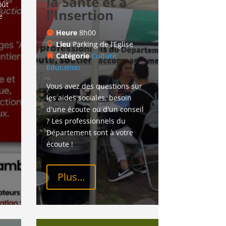
la Santé et à
ût 
l'Insertion
e 
Heure
8h00
Lieu
Parking de l’Eglise
Catégorie
Culture
Education
Vous avez des questions sur 
les aides sociales, besoin 
d'une écoute ou d'un conseil 
? Les professionnels du 
Département sont à votre 
écoute !
Plus...