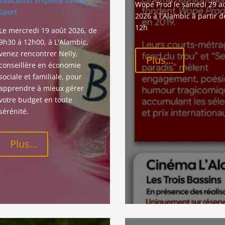
Education
Enquête
Santé
Wopé Prod le samedi 29 ao
Sport
2026 à l'Alambic à partir d
12h
Le mercredi 19 août 2026, de 
9h30 à 12h00, à L'Alambic, 
venez rencontrer Nelly, 
Plus...
conseillère en économie 
sociale et familiale, pour 
apprendre à mieux gérer 
votre budget en toute 
sérénité.
Plus...