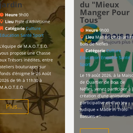
jardin
du "Mieux
Manger Pour
Heure
9h00
Tous"
Lieu
Piste d’Athlétisme
Catégorie
Culture
Heure
9h00
Education
Santé
Sport
Lieu
Maison de quartie
Bois de Nèfles
L’équipe de M.A.O.T.E.O. 
Catégorie
Culture
vous propose une Chasse 
Education
Enquête
Santé
aux Trésors inédites, entre 
Sport
ateliers bouturages sur 
fonds d’énigme le 26 Août 
Le 19 août 2026, à la Mais
2026 de 9h à 11h30 à 
de Quartier de Bois de 
M.A.O.T.E.O.
Nèfles, venez participer à l
création d'une animation 
participative et d'un jeu 
Plus...
ludique « Made in Trois-
Bassins » !