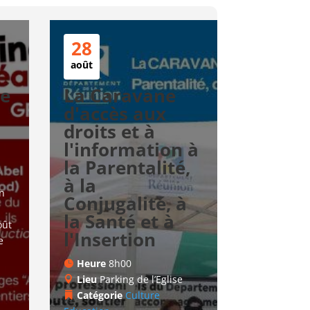
28
août
te
La Caravane
d'accès aux
droits et à
l'information à
la Parentalité,
à la
n 
Conjugalité, à
la Santé et à
ût 
l'Insertion
e 
Heure
8h00
Lieu
Parking de l’Eglise
Catégorie
Culture