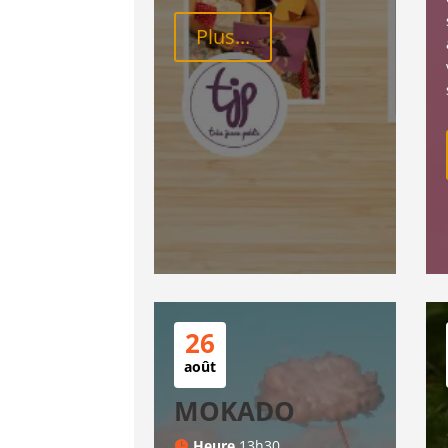
Plus...
26
août
MOKADO
Heure
13h30