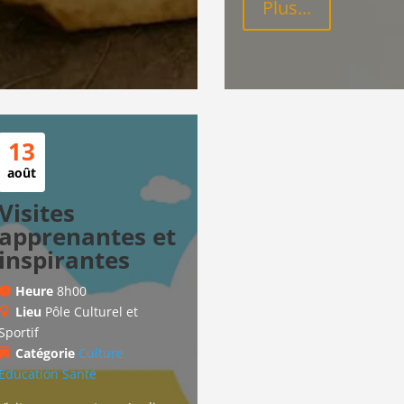
Plus...
13
août
Visites
apprenantes et
inspirantes
Heure
8h00
Lieu
Pôle Culturel et
Sportif
Catégorie
Culture
Education
Santé