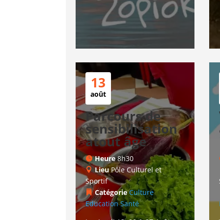
13
août
Parcours de
sensibilisation
atout âge
Heure
8h30
Lieu
Pôle Culturel et
Sportif
Catégorie
Culture
Education
Santé