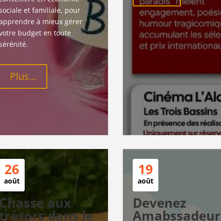
sociale et familiale, pour 
apprendre à mieux gérer 
votre budget en toute 
sérénité.
Plus...
26
19
août
août
Chasse aux
Devenez
trésors dans le
Amabssadeur.