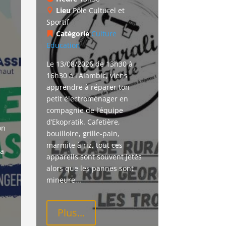
Lieu
Pôle Culturel et
Sportif
Catégorie
Culture
Education
r
Le 13/08/2026 de 13h30 à 
16h30 à l'Alambic, viens 
apprendre à réparer ton 
petit électroménager en 
compagnie de l’équipe 
d’Ekopratik. Cafetière, 
on 
bouilloire, grille-pain, 
marmite à riz, tout ces 
a 
appareils sont souvent jetés 
alors que les pannes sont 
mineure...
Plus...