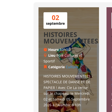
02
septembre
HISTOIRES
MOUVEMENTEES
Heure
10h00
Lieu
Pôle Culturel et
Sportif
Catégorie
Culture
HISTOIRES MOUVEMENTEES - 
SPECTACLE DE DANSE ET DE 
PAPIER ! Avec Cie La cerise 
sur le chapeau, le Mercredi 
02 et Samedi 05 Septembre 
2026 à l'Alambic à 10h