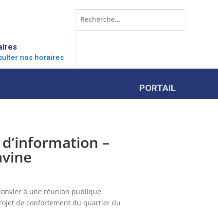
Rechercher:
Search
for...
aires
ulter nos horaires
PORTAIL
d’information –
avine
s convier à une réunion publique
rojet de confortement du quartier du