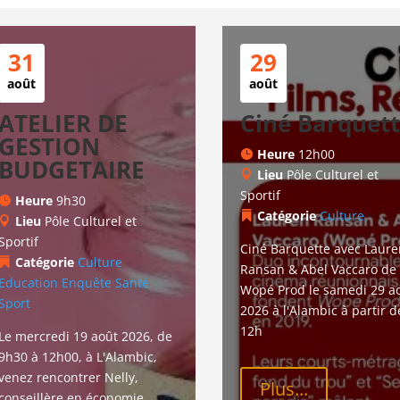
31
29
août
août
ATELIER DE
Ciné Barquet
GESTION
Heure
12h00
BUDGETAIRE
Lieu
Pôle Culturel et
Sportif
Heure
9h30
Catégorie
Culture
Lieu
Pôle Culturel et
Sportif
Ciné Barquette avec Laure
Catégorie
Culture
Ransan & Abel Vaccaro de 
Education
Enquête
Santé
Wopé Prod le samedi 29 ao
Sport
2026 à l'Alambic à partir d
12h
Le mercredi 19 août 2026, de 
9h30 à 12h00, à L'Alambic, 
venez rencontrer Nelly, 
Plus...
conseillère en économie 