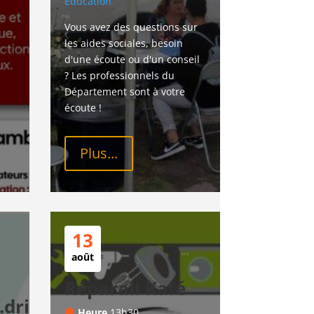
Education
Vous avez des questions sur 
les aides sociales, besoin 
d'une écoute ou d'un conseil 
? Les professionnels du 
Département sont à votre 
écoute !
Plus...
13
août
Réparali Kafé
drice
Heure
13h30