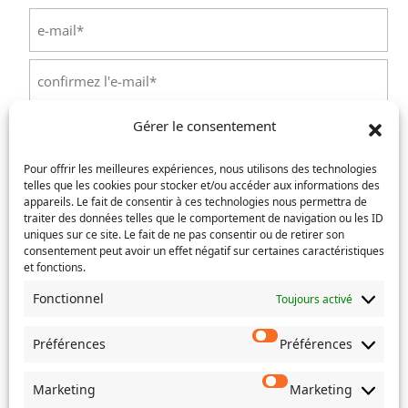
E-
mail
(Nécessaire)
Saisissez
un
e-
Confirmez
mail
Gérer le consentement
l’e-
Téléphone
(Nécessaire)
mail
Pour offrir les meilleures expériences, nous utilisons des technologies
telles que les cookies pour stocker et/ou accéder aux informations des
Service concerné
(Nécessaire)
appareils. Le fait de consentir à ces technologies nous permettra de
traiter des données telles que le comportement de navigation ou les ID
uniques sur ce site. Le fait de ne pas consentir ou de retirer son
consentement peut avoir un effet négatif sur certaines caractéristiques
et fonctions.
Si votre demande concerne des actes de naissance et/ou
de mariage, choisissez l'Etat-Civil comme service
Fonctionnel
Toujours activé
concerné.
Préférences
Préférences
Objet
Marketing
Marketing
Message
(Nécessaire)