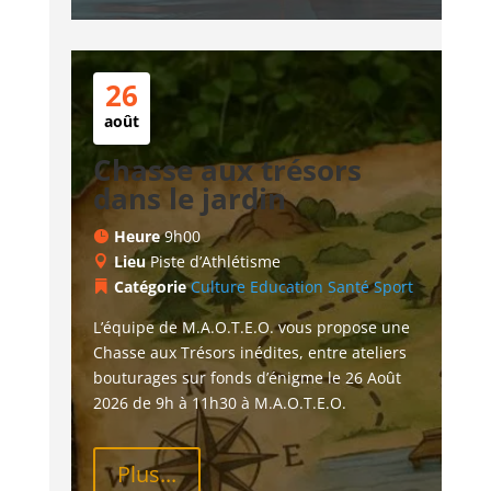
26
août
Chasse aux trésors
dans le jardin
Heure
9h00
Lieu
Piste d’Athlétisme
Catégorie
Culture
Education
Santé
Sport
L’équipe de M.A.O.T.E.O. vous propose une 
Chasse aux Trésors inédites, entre ateliers 
bouturages sur fonds d’énigme le 26 Août 
2026 de 9h à 11h30 à M.A.O.T.E.O.
Plus...