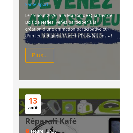
Santé
Sport
Le 19 août 2026, à la Maison de Quartier de 
Bois de Nèfles, venez participer à la 
création d'une animation participative et 
d'un jeu ludique « Made in Trois-Bassins » !
Plus...
13
août
Réparali Kafé
Heure
13h30