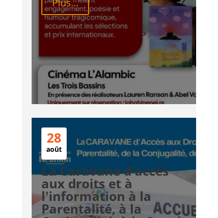
Plus...
28
août
La Caravane d'accès
aux droits et à
l'information à la
Parentalité, à la