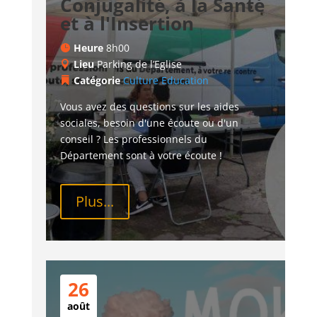
Conjugalité, à la Santé
et à l'Insertion
Heure
8h00
Lieu
Parking de l’Eglise
Catégorie
Culture
Education
Vous avez des questions sur les aides 
sociales, besoin d'une écoute ou d'un 
conseil ? Les professionnels du 
Département sont à votre écoute !
Plus...
26
août