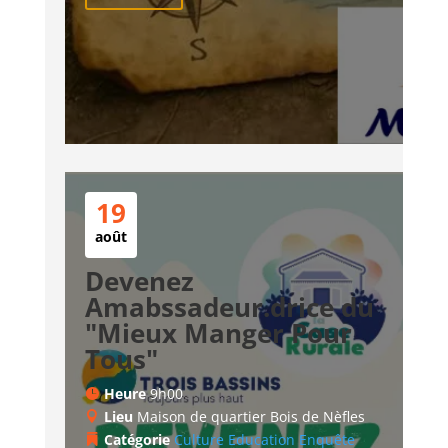
19
août
Devenez
Amabssadeur.drice du
"Mieux Manger Pour
Tous"
Heure
9h00
Lieu
Maison de quartier Bois de Nèfles
Catégorie
Culture
Education
Enquête