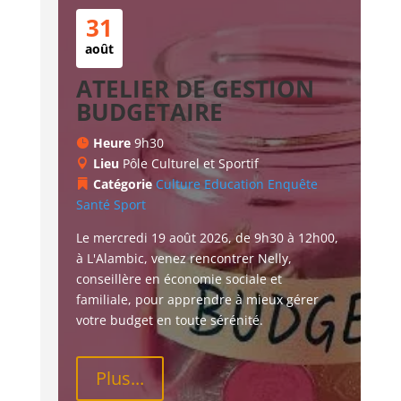
31
août
ATELIER DE GESTION
BUDGETAIRE
Heure
9h30
Lieu
Pôle Culturel et Sportif
Catégorie
Culture
Education
Enquête
Santé
Sport
Le mercredi 19 août 2026, de 9h30 à 12h00, 
à L'Alambic, venez rencontrer Nelly, 
conseillère en économie sociale et 
familiale, pour apprendre à mieux gérer 
votre budget en toute sérénité.
Plus...