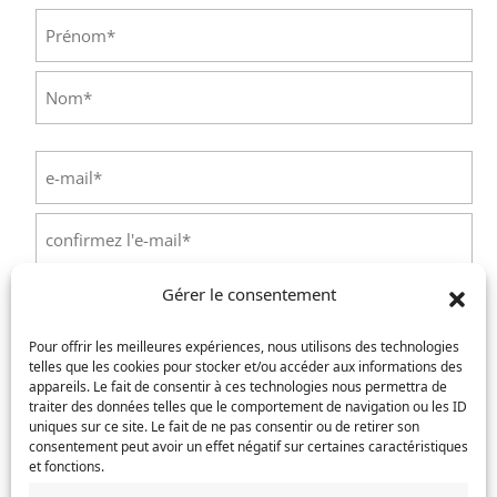
Identité
(Nécessaire)
Prénom
Nom
E-
mail
(Nécessaire)
Saisissez
un
e-
Confirmez
mail
Gérer le consentement
l’e-
Téléphone
(Nécessaire)
mail
Pour offrir les meilleures expériences, nous utilisons des technologies
telles que les cookies pour stocker et/ou accéder aux informations des
Service concerné
(Nécessaire)
appareils. Le fait de consentir à ces technologies nous permettra de
traiter des données telles que le comportement de navigation ou les ID
uniques sur ce site. Le fait de ne pas consentir ou de retirer son
consentement peut avoir un effet négatif sur certaines caractéristiques
et fonctions.
Si votre demande concerne des actes de naissance et/ou
de mariage, choisissez l'Etat-Civil comme service