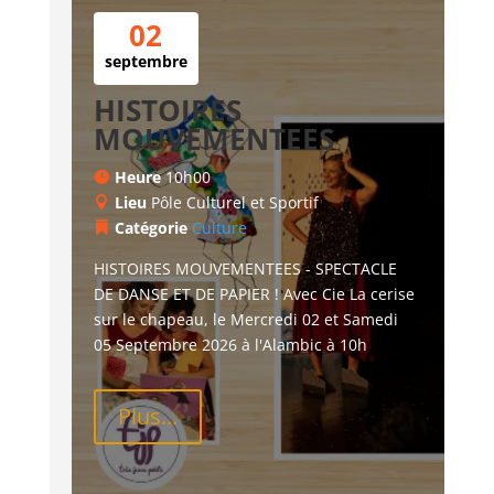
02
septembre
HISTOIRES
MOUVEMENTEES
Heure
10h00
Lieu
Pôle Culturel et Sportif
Catégorie
Culture
HISTOIRES MOUVEMENTEES - SPECTACLE 
DE DANSE ET DE PAPIER ! Avec Cie La cerise 
sur le chapeau, le Mercredi 02 et Samedi 
05 Septembre 2026 à l'Alambic à 10h
Plus...