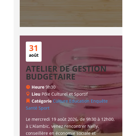
31
août
ATELIER DE GESTION
BUDGETAIRE
Heure
9h30
Lieu
Pôle Culturel et Sportif
Catégorie
Culture
Education
Enquête
Santé
Sport
Le mercredi 19 août 2026, de 9h30 à 12h00, 
à L'Alambic, venez rencontrer Nelly, 
conseillère en économie sociale et 