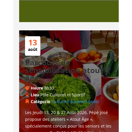
13
août
Parcours de
sensibilisation atout
âge
Heure
8h30
Lieu
Pôle Culturel et Sportif
Catégorie
Culture
Education
Santé
Les Jeudi 13, 20 & 27 Août 2026, Pépé José 
propose des ateliers « Atout Âge », 
spécialement conçus pour les seniors et les 