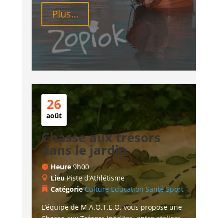
Plus...
26
août
Chasse aux trésors
dans le jardin
Heure
9h00
Lieu
Piste d’Athlétisme
Catégorie
Culture
Education
Santé
Sport
L’équipe de M.A.O.T.E.O. vous propose une 