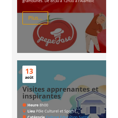
gramounes. De 8h30 à 12h00 à l'Alambic
Plus...
13
août
Visites apprenantes et
inspirantes
Heure
8h00
Lieu
Pôle Culturel et Sportif
Catégorie
Culture
Education
Santé