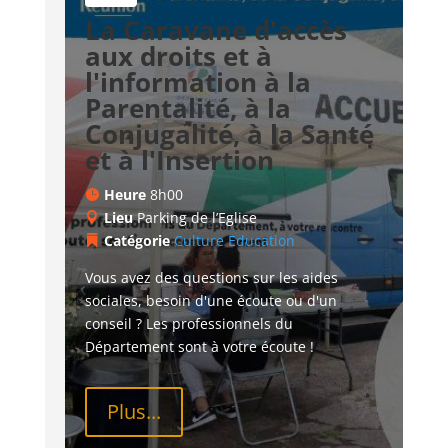
La Caravane d'accès
aux droits et à
l'information à la
Parentalité, à la
Conjugalité, à la Santé
et à l'Insertion
Heure
8h00
Lieu
Parking de l’Eglise
Catégorie
Culture
Education
Vous avez des questions sur les aides 
sociales, besoin d'une écoute ou d'un 
conseil ? Les professionnels du 
Département sont à votre écoute !
Plus...