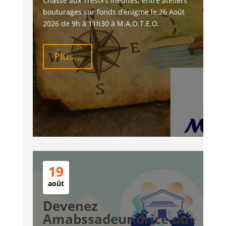
Chasse aux Trésors inédites, entre ateliers 
bouturages sur fonds d’énigme le 26 Août 
2026 de 9h à 11h30 à M.A.O.T.E.O.
Plus...
19
août
Devenez
Amabssadeur.drice du