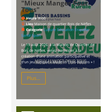
"Mieux Manger Pour
Tous"
Heure
9h00
Lieu
Maison de quartier Bois de Nèfles
Catégorie
Culture
Education
Enquête
Santé
Sport
Le 19 août 2026, à la Maison de Quartier de 
Bois de Nèfles, venez participer à la 
création d'une animation participative et 
d'un jeu ludique « Made in Trois-Bassins » !
Plus...