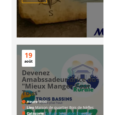
19
août
Devenez
Amabssadeur.drice du
"Mieux Manger Pour
Tous"
Heure
9h00
Lieu
Maison de quartier Bois de Nèfles
Catégorie
Culture
Education
Enquête