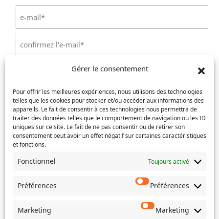
E-
mail
(Nécessaire)
Saisissez
un
e-
Confirmez
mail
Gérer le consentement
l’e-
Téléphone
(Nécessaire)
mail
Pour offrir les meilleures expériences, nous utilisons des technologies
telles que les cookies pour stocker et/ou accéder aux informations des
Service concerné
(Nécessaire)
appareils. Le fait de consentir à ces technologies nous permettra de
traiter des données telles que le comportement de navigation ou les ID
uniques sur ce site. Le fait de ne pas consentir ou de retirer son
consentement peut avoir un effet négatif sur certaines caractéristiques
et fonctions.
Si votre demande concerne des actes de naissance et/ou
de mariage, choisissez l'Etat-Civil comme service
Fonctionnel
Toujours activé
concerné.
Préférences
Préférences
Objet
Marketing
Marketing
Message