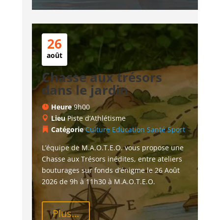
26
août
Chasse aux trésors
dans le jardin
Heure
9h00
Lieu
Piste d’Athlétisme
Catégorie
Culture
Education
Santé
Sport
L’équipe de M.A.O.T.E.O. vous propose une 
Chasse aux Trésors inédites, entre ateliers 
bouturages sur fonds d’énigme le 26 Août 
2026 de 9h à 11h30 à M.A.O.T.E.O.
Plus...