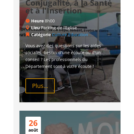
Conjugalité, à la Santé
et à l'Insertion
Heure
8h00
Lieu
Parking de l’Eglise
Catégorie
Culture
Education
Vous avez des questions sur les aides 
sociales, besoin d'une écoute ou d'un 
conseil ? Les professionnels du 
Département sont à votre écoute !
Plus...
26
août