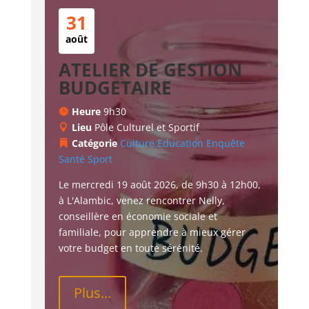
31
août
ATELIER DE GESTION
BUDGETAIRE
Heure
9h30
Lieu
Pôle Culturel et Sportif
Catégorie
Culture
Education
Enquête
Santé
Sport
Le mercredi 19 août 2026, de 9h30 à 12h00, 
à L'Alambic, venez rencontrer Nelly, 
conseillère en économie sociale et 
familiale, pour apprendre à mieux gérer 
votre budget en toute sérénité.
Plus...