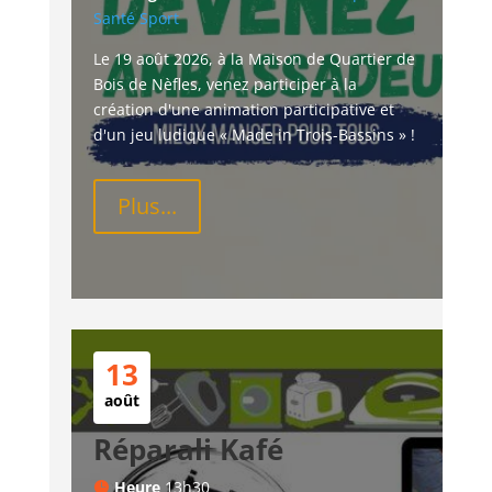
Santé
Sport
Le 19 août 2026, à la Maison de Quartier de 
Bois de Nèfles, venez participer à la 
création d'une animation participative et 
d'un jeu ludique « Made in Trois-Bassins » !
Plus...
13
août
Réparali Kafé
Heure
13h30