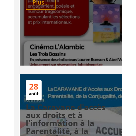
Plus...
28
août
La Caravane d'accès
aux droits et à
l'information à la
Parentalité, à la