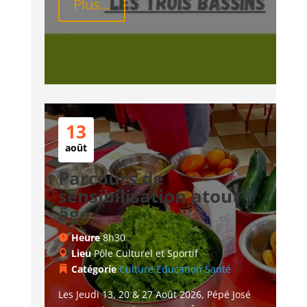
Plus...
13
août
Parcours de
sensibilisation atout
âge
Heure
8h30
Lieu
Pôle Culturel et Sportif
Catégorie
Culture
Education
Santé
Les Jeudi 13, 20 & 27 Août 2026, Pépé José 