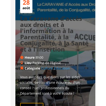
28
août
La Caravane d'accès
aux droits et à
l'information à la
Parentalité, à la
Conjugalité, à la Santé
et à l'Insertion
Heure
8h00
Lieu
Parking de l’Eglise
Catégorie
Culture
Education
Vous avez des questions sur les aides 
sociales, besoin d'une écoute ou d'un 
conseil ? Les professionnels du 
Département sont à votre écoute !