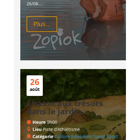
26/08...
Plus...
26
août
Chasse aux trésors
dans le jardin
Heure
9h00
Lieu
Piste d’Athlétisme
Catégorie
Culture
Education
Santé
Sport