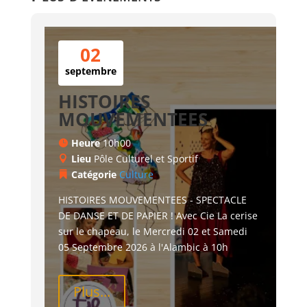
02
septembre
HISTOIRES
MOUVEMENTEES
Heure
10h00
Lieu
Pôle Culturel et Sportif
Catégorie
Culture
HISTOIRES MOUVEMENTEES - SPECTACLE 
DE DANSE ET DE PAPIER ! Avec Cie La cerise 
sur le chapeau, le Mercredi 02 et Samedi 
05 Septembre 2026 à l'Alambic à 10h
Plus...