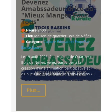
Devenez
Amabssadeur.drice du
"Mieux Manger Pour
Tous"
Heure
9h00
Lieu
Maison de quartier Bois de Nèfles
Catégorie
Culture
Education
Enquête
Santé
Sport
Le 19 août 2026, à la Maison de Quartier de 
Bois de Nèfles, venez participer à la 
création d'une animation participative et 
d'un jeu ludique « Made in Trois-Bassins » !
Plus...