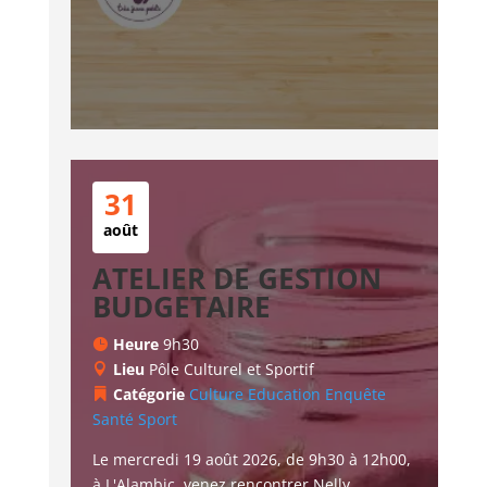
31
août
ATELIER DE GESTION
BUDGETAIRE
Heure
9h30
Lieu
Pôle Culturel et Sportif
Catégorie
Culture
Education
Enquête
Santé
Sport
Le mercredi 19 août 2026, de 9h30 à 12h00, 
à L'Alambic, venez rencontrer Nelly, 