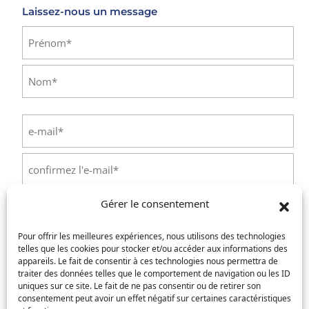
Laissez-nous un message
Identité
(Nécessaire)
Prénom
Nom
E-
mail
(Nécessaire)
Saisissez
un
e-
Confirmez
mail
Gérer le consentement
l’e-
Téléphone
(Nécessaire)
mail
Pour offrir les meilleures expériences, nous utilisons des technologies
telles que les cookies pour stocker et/ou accéder aux informations des
Service concerné
(Nécessaire)
appareils. Le fait de consentir à ces technologies nous permettra de
traiter des données telles que le comportement de navigation ou les ID
uniques sur ce site. Le fait de ne pas consentir ou de retirer son
consentement peut avoir un effet négatif sur certaines caractéristiques