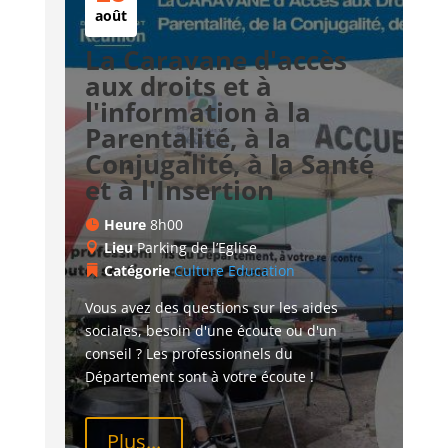
août
La Caravane d'accès
aux droits et à
l'information à la
Parentalité, à la
Conjugalité, à la Santé
et à l'Insertion
Heure
8h00
Lieu
Parking de l’Eglise
Catégorie
Culture
Education
Vous avez des questions sur les aides 
sociales, besoin d'une écoute ou d'un 
conseil ? Les professionnels du 
Département sont à votre écoute !
Plus...