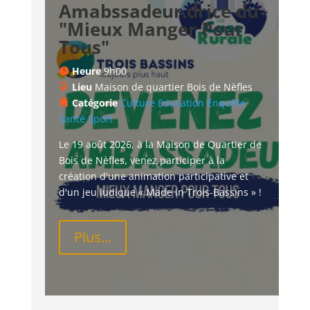
Amabssadeur.drice du
"Mieux Manger Pour
Tous"
Heure
9h00
Lieu
Maison de quartier Bois de Nèfles
Catégorie
Culture
Education
Enquête
Santé
Sport
Le 19 août 2026, à la Maison de Quartier de 
Bois de Nèfles, venez participer à la 
création d'une animation participative et 
d'un jeu ludique « Made in Trois-Bassins » !
Plus...