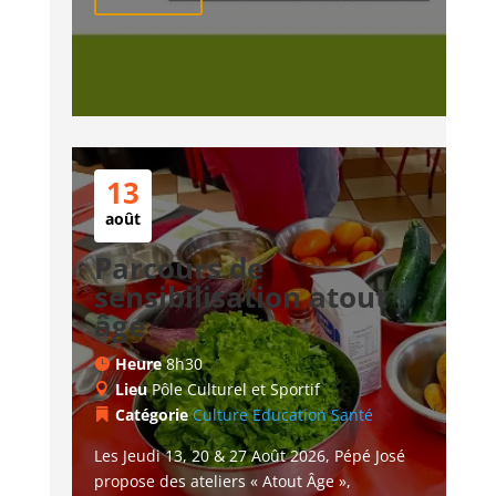
13
août
Parcours de
sensibilisation atout
âge
Heure
8h30
Lieu
Pôle Culturel et Sportif
Catégorie
Culture
Education
Santé
Les Jeudi 13, 20 & 27 Août 2026, Pépé José 
propose des ateliers « Atout Âge », 