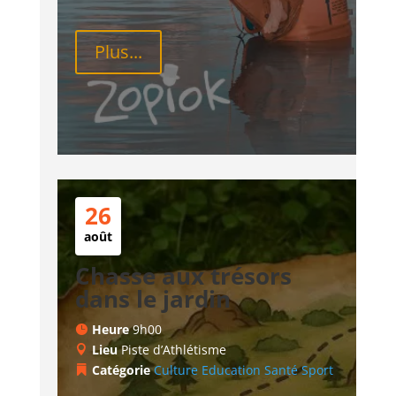
Plus...
26
août
Chasse aux trésors
dans le jardin
Heure
9h00
Lieu
Piste d’Athlétisme
Catégorie
Culture
Education
Santé
Sport