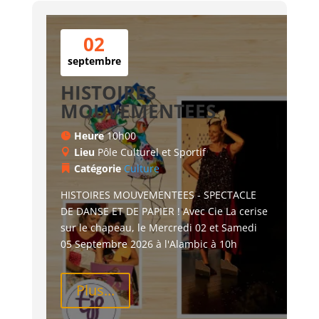
02
septembre
HISTOIRES
MOUVEMENTEES
Heure
10h00
Lieu
Pôle Culturel et Sportif
Catégorie
Culture
HISTOIRES MOUVEMENTEES - SPECTACLE 
DE DANSE ET DE PAPIER ! Avec Cie La cerise 
sur le chapeau, le Mercredi 02 et Samedi 
05 Septembre 2026 à l'Alambic à 10h
Plus...