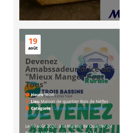
19
août
Devenez
Amabssadeur.drice du
"Mieux Manger Pour
Tous"
Heure
9h00
Lieu
Maison de quartier Bois de Nèfles
Catégorie
Culture
Education
Enquête
Santé
Sport
Le 19 août 2026, à la Maison de Quartier de 
Bois de Nèfles, venez participer à la 