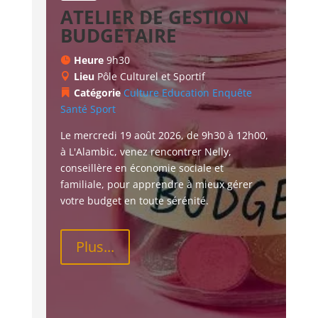
ATELIER DE GESTION
BUDGETAIRE
Heure
9h30
Lieu
Pôle Culturel et Sportif
Catégorie
Culture
Education
Enquête
Santé
Sport
Le mercredi 19 août 2026, de 9h30 à 12h00, 
à L'Alambic, venez rencontrer Nelly, 
conseillère en économie sociale et 
familiale, pour apprendre à mieux gérer 
votre budget en toute sérénité.
Plus...