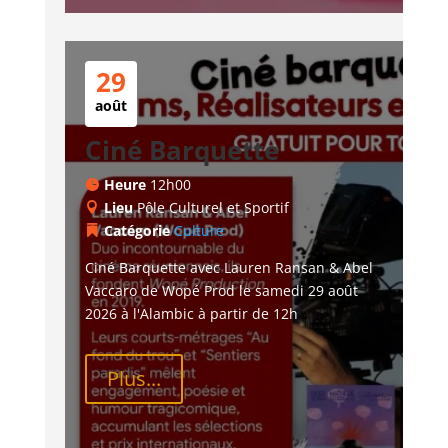
29
août
Ciné Barquette
Heure
12h00
Lieu
Pôle Culturel et Sportif
Catégorie
Culture
Ciné Barquette avec Lauren Ransan & Abel 
Vaccaro de Wopé Prod le samedi 29 août 
2026 à l'Alambic à partir de 12h
Plus...