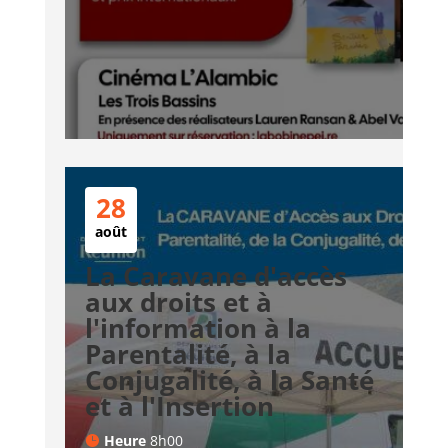
28
août
La Caravane d'accès
aux droits et à
l'information à la
Parentalité, à la
Conjugalité, à la Santé
et à l'Insertion
Heure
8h00