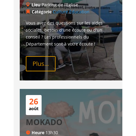
Lieu
Parking de l’Eglise
Catégorie
Culture
Education
Vous avez des questions sur les aides 
sociales, besoin d'une écoute ou d'un 
conseil ? Les professionnels du 
Département sont à votre écoute !
Plus...
26
août
MOKADO
Heure
13h30