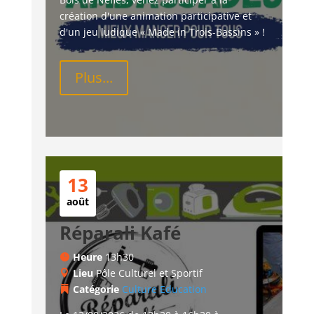
création d'une animation participative et 
d'un jeu ludique « Made in Trois-Bassins » !
Plus...
13
août
Réparali Kafé
Heure
13h30
Lieu
Pôle Culturel et Sportif
Catégorie
Culture
Education