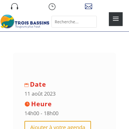
Skip

}

to
content
Rechercher:
Search
for...
Date
11 août 2023
Heure
14h00 - 18h00
Ajouter à votre agenda