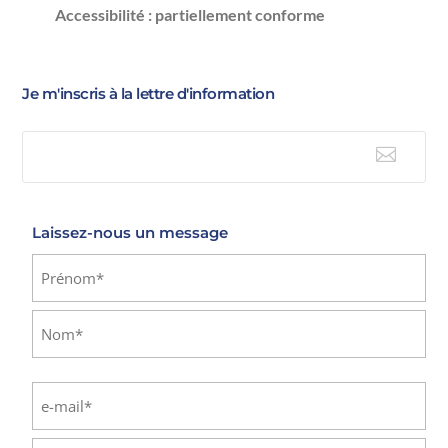
Accessibilité : partiellement conforme
Je m'inscris à la lettre d'information

E-mail
Laissez-nous un message
Identité
(Nécessaire)
Prénom
Nom
E-
mail
(Nécessaire)
Saisissez