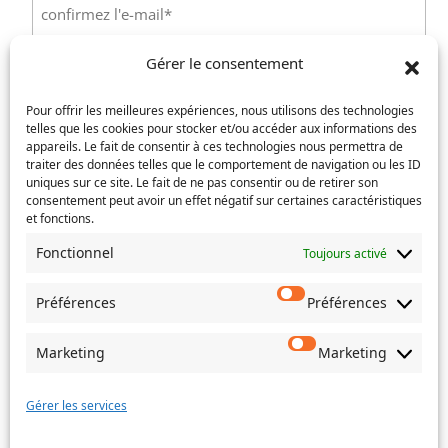
un
e-
Confirmez
mail
Gérer le consentement
l’e-
Téléphone
(Nécessaire)
mail
Pour offrir les meilleures expériences, nous utilisons des technologies
telles que les cookies pour stocker et/ou accéder aux informations des
Service concerné
(Nécessaire)
appareils. Le fait de consentir à ces technologies nous permettra de
traiter des données telles que le comportement de navigation ou les ID
uniques sur ce site. Le fait de ne pas consentir ou de retirer son
consentement peut avoir un effet négatif sur certaines caractéristiques
et fonctions.
Si votre demande concerne des actes de naissance et/ou
de mariage, choisissez l'Etat-Civil comme service
Fonctionnel
Toujours activé
concerné.
Préférences
Préférences
Objet
Marketing
Marketing
Message
(Nécessaire)
Gérer les services