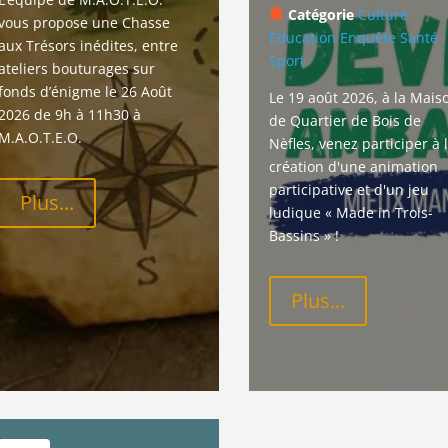
Catégorie
Culture
vous propose une Chasse 
Education
Enquête
Santé
aux Trésors inédites, entre 
Sport
ateliers bouturages sur 
fonds d’énigme le 26 Août 
Le 19 août 2026, à la Mais
2026 de 9h à 11h30 à 
de Quartier de Bois de 
M.A.O.T.E.O.
Nèfles, venez participer à l
création d'une animation 
participative et d'un jeu 
Plus...
ludique « Made in Trois-
Bassins » !
Plus...