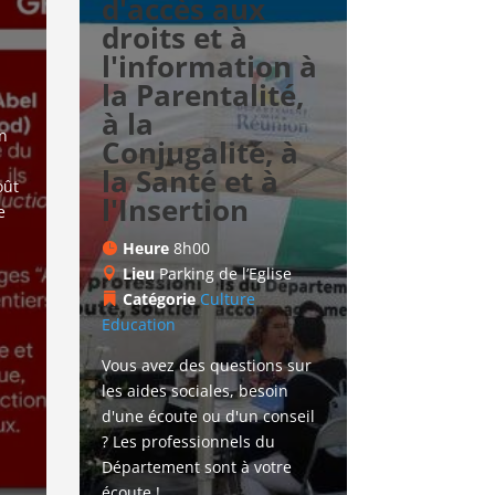
d'accès aux
droits et à
l'information à
la Parentalité,
à la
n 
Conjugalité, à
la Santé et à
ût 
l'Insertion
e 
Heure
8h00
Lieu
Parking de l’Eglise
Catégorie
Culture
Education
Vous avez des questions sur 
les aides sociales, besoin 
d'une écoute ou d'un conseil 
? Les professionnels du 
Département sont à votre 
écoute !