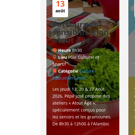
13
août
Parcours de
sensibilisation
atout âge
Heure
8h30
Lieu
Pôle Culturel et
Sportif
Catégorie
Culture
Education
Santé
Les Jeudi 13, 20 & 27 Août 
2026, Pépé José propose des 
ateliers « Atout Âge », 
spécialement conçus pour 
les seniors et les gramounes. 
De 8h30 à 12h00 à l'Alambic