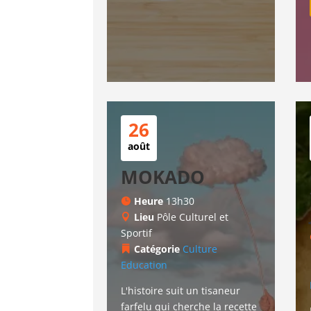
26
août
MOKADO
Heure
13h30
Lieu
Pôle Culturel et
Sportif
Catégorie
Culture
Education
L'histoire suit un tisaneur 
farfelu qui cherche la recette 