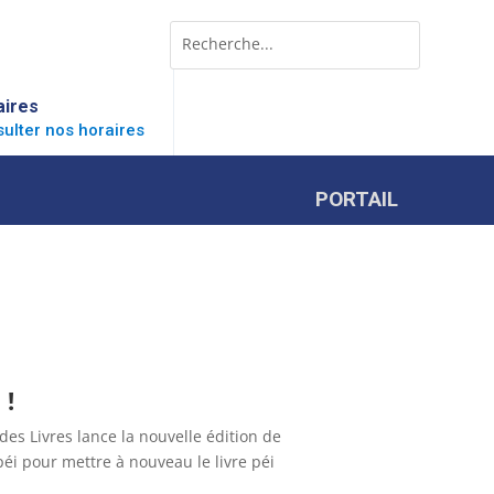
Rechercher:
Search
for...
aires
ulter nos horaires
PORTAIL
 !
des Livres lance la nouvelle édition de
 péi pour mettre à nouveau le livre péi