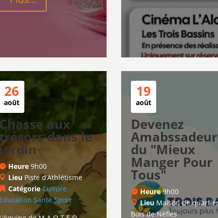
26
19
août
août
Chasse aux
Devenez
trésors dans le
Amabssadeur.
jardin
du "Mieux
Manger Pour
Heure
9h00
Tous"
Lieu
Piste d’Athlétisme
Catégorie
Culture
Heure
9h00
Education
Santé
Sport
Lieu
Maison de quartie
Bois de Nèfles
L’équipe de M.A.O.T.E.O. 