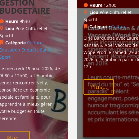
GESTION
Heure
12h00
BUDGETAIRE
Lieu
Pôle Culturel et
Sportif
Heure
9h30
Catégorie
Culture
Lieu
Pôle Culturel et
Sportif
Ciné Barquette avec Laure
Catégorie
Culture
Ransan & Abel Vaccaro de 
Education
Enquête
Santé
Wopé Prod le samedi 29 ao
Sport
2026 à l'Alambic à partir d
12h
Le mercredi 19 août 2026, de 
9h30 à 12h00, à L'Alambic, 
venez rencontrer Nelly, 
Plus...
conseillère en économie 
sociale et familiale, pour 
apprendre à mieux gérer 
votre budget en toute 
sérénité.
Plus...