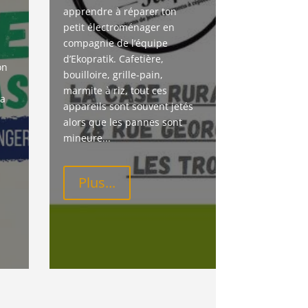
apprendre à réparer ton 
petit électroménager en 
compagnie de l’équipe 
d’Ekopratik. Cafetière, 
on 
bouilloire, grille-pain, 
marmite à riz, tout ces 
a 
appareils sont souvent jetés 
alors que les pannes sont 
mineure...
Plus...