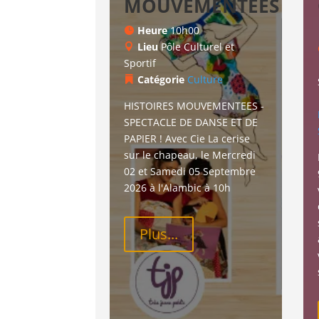
MOUVEMENTEES
Heure
10h00
Lieu
Pôle Culturel et
Sportif
Catégorie
Culture
HISTOIRES MOUVEMENTEES - 
SPECTACLE DE DANSE ET DE 
PAPIER ! Avec Cie La cerise 
sur le chapeau, le Mercredi 
02 et Samedi 05 Septembre 
2026 à l'Alambic à 10h
Plus...