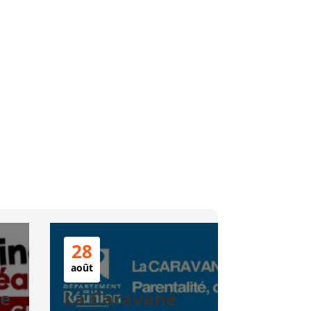
28
août
te
La Caravane