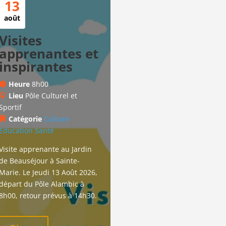
13
août
Visites
apprenantes et
inspirantes
Heure
8h00
Lieu
Pôle Culturel et
Sportif
Catégorie
Culture
Education
Santé
Visite apprenante au Jardin 
de Beauséjour à Sainte-
Marie. Le Jeudi 13 Août 2026, 
départ du Pôle Alambic à 
8h00, retour prévus à 14h30.