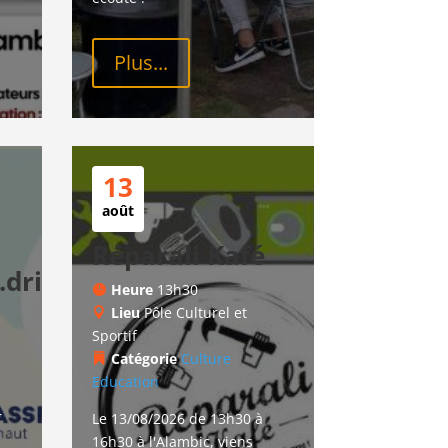
Plus...
13
août
Réparali Kafé
drice
Heure
13h30
Lieu
Pôle Culturel et
Sportif
Catégorie
Culture
Education
r
Le 13/08/2026 de 13h30 à 
16h30 à l'Alambic, viens 