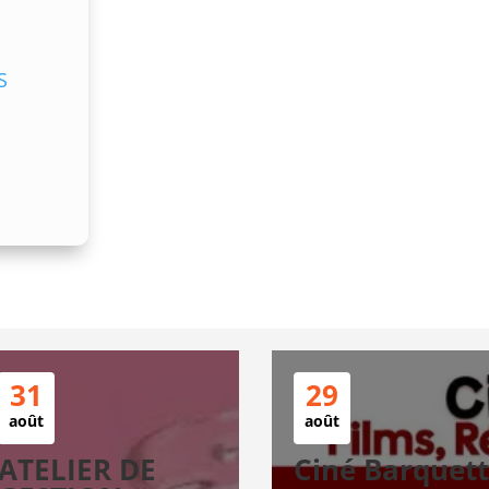
S
31
29
août
août
ATELIER DE
Ciné Barquet