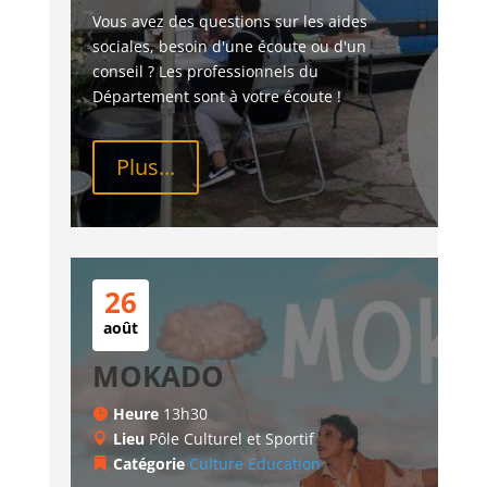
Vous avez des questions sur les aides 
sociales, besoin d'une écoute ou d'un 
conseil ? Les professionnels du 
Département sont à votre écoute !
Plus...
26
août
MOKADO
Heure
13h30
Lieu
Pôle Culturel et Sportif
Catégorie
Culture
Education