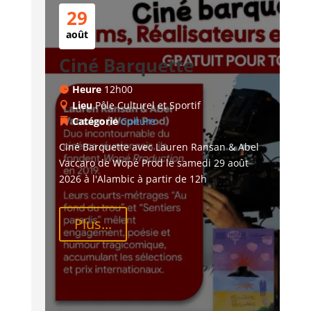
29
août
Ciné Barquette
Heure
12h00
Lieu
Pôle Culturel et Sportif
Catégorie
Culture
Ciné Barquette avec Lauren Ransan & Abel 
Vaccaro de Wopé Prod le samedi 29 août 
2026 à l'Alambic à partir de 12h
Plus...