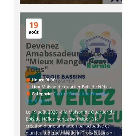
19
août
Devenez
Amabssadeur.drice du
"Mieux Manger Pour
Tous"
Heure
9h00
Lieu
Maison de quartier Bois de Nèfles
Catégorie
Culture
Education
Enquête
Santé
Sport
Le 19 août 2026, à la Maison de Quartier de 
Bois de Nèfles, venez participer à la 
création d'une animation participative et 
d'un jeu ludique « Made in Trois-Bassins » !