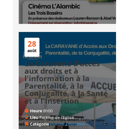
28
août
La Caravane d'accès
aux droits et à
l'information à la
Parentalité, à la
Conjugalité, à la Santé
et à l'Insertion
Heure
8h00
Lieu
Parking de l’Eglise
Catégorie
Culture
Education