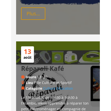
Plus...
13
août
Réparali Kafé
Heure
13h30
Lieu
Pôle Culturel et Sportif
Catégorie
Culture
Education
Le 13/08/2026 de 13h30 à 16h30 à 
l'Alambic, viens apprendre à réparer ton 
petit électroménager en compagnie de 