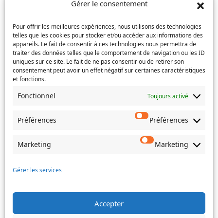
mail
Gérer le consentement
l’e-
Téléphone
(Nécessaire)
mail
Pour offrir les meilleures expériences, nous utilisons des technologies
telles que les cookies pour stocker et/ou accéder aux informations des
Service concerné
(Nécessaire)
appareils. Le fait de consentir à ces technologies nous permettra de
traiter des données telles que le comportement de navigation ou les ID
uniques sur ce site. Le fait de ne pas consentir ou de retirer son
consentement peut avoir un effet négatif sur certaines caractéristiques
et fonctions.
Si votre demande concerne des actes de naissance et/ou
de mariage, choisissez l'Etat-Civil comme service
Fonctionnel
Toujours activé
concerné.
Préférences
Préférences
Objet
Marketing
Marketing
Message
(Nécessaire)
Gérer les services
Accepter
Envoyer