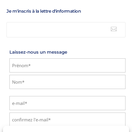
Je m'inscris à la lettre d'information

E-mail
Laissez-nous un message
Identité
(Nécessaire)
Prénom
Nom
E-
mail
(Nécessaire)
Saisissez
un
e-
Confirmez