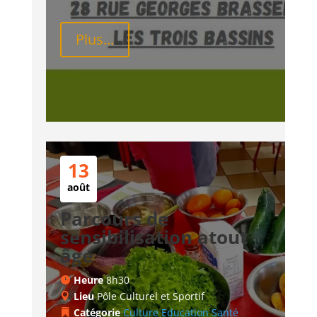
Plus...
13
août
Parcours de
sensibilisation atout
âge
Heure
8h30
Lieu
Pôle Culturel et Sportif
Catégorie
Culture
Education
Santé