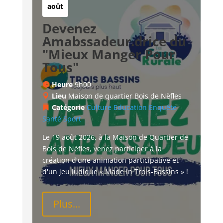
août
Devenez
Amabssadeur.drice du
"Mieux Manger Pour
Tous"
Heure
9h00
Lieu
Maison de quartier Bois de Nèfles
Catégorie
Culture
Education
Enquête
Santé
Sport
Le 19 août 2026, à la Maison de Quartier de 
Bois de Nèfles, venez participer à la 
création d'une animation participative et 
d'un jeu ludique « Made in Trois-Bassins » !
Plus...