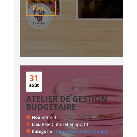
Plus...
31
août
ATELIER DE GESTION
BUDGETAIRE
Heure
9h30
Lieu
Pôle Culturel et Sportif
Catégorie
Culture
Education
Enquête