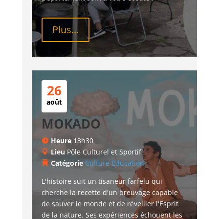
Plus...
26
août
MOKADO
Heure
13h30
Lieu
Pôle Culturel et Sportif
Catégorie
Culture
Education
L'histoire suit un tisaneur farfelu qui 
cherche la recette d'un breuvage capable 
de sauver le monde et de réveiller l'Esprit 
de la nature. Ses expériences échouent les 