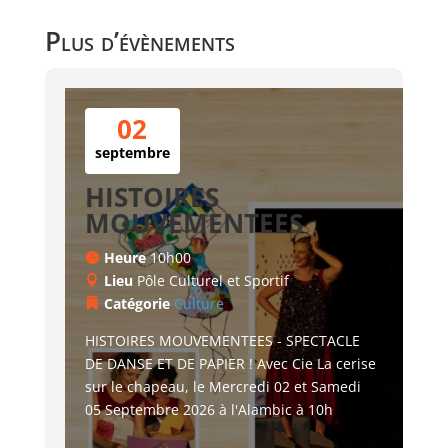
Plus d’évènements
02
septembre
HISTOIRES
MOUVEMENTEES
Heure
10h00
Lieu
Pôle Culturel et Sportif
Catégorie
Culture
HISTOIRES MOUVEMENTEES - SPECTACLE 
DE DANSE ET DE PAPIER ! Avec Cie La cerise 
sur le chapeau, le Mercredi 02 et Samedi 
05 Septembre 2026 à l'Alambic à 10h