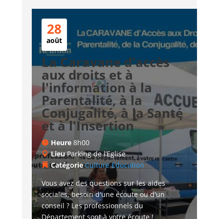
28
août
La Caravane d'accès
aux droits et à
l'information à la
Parentalité, à la
Conjugalité, à la Santé
et à l'Insertion
Heure
8h00
Lieu
Parking de l’Eglise
Catégorie
Culture
Education
Vous avez des questions sur les aides 
sociales, besoin d'une écoute ou d'un 
conseil ? Les professionnels du 
Département sont à votre écoute !