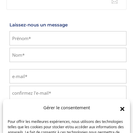

E-mail
Laissez-nous un message
Identité
(Nécessaire)
Prénom
Nom
E-
mail
(Nécessaire)
Saisissez
un
e-
Confirmez
mail
Gérer le consentement
l’e-
Téléphone
(Nécessaire)
mail
Pour offrir les meilleures expériences, nous utilisons des technologies
telles que les cookies pour stocker et/ou accéder aux informations des
Service concerné
(Nécessaire)
appareils. Le fait de consentir à ces technologies nous permettra de