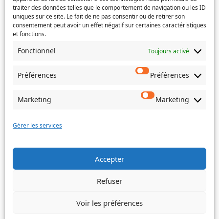
traiter des données telles que le comportement de navigation ou les ID
uniques sur ce site. Le fait de ne pas consentir ou de retirer son
consentement peut avoir un effet négatif sur certaines caractéristiques
et fonctions.
Si votre demande concerne des actes de naissance et/ou
de mariage, choisissez l'Etat-Civil comme service
Fonctionnel
Toujours activé
concerné.
Préférences
Préférences
Objet
Marketing
Marketing
Message
(Nécessaire)
Gérer les services
Accepter
Envoyer
Refuser
Voir les préférences
©
Ville de Trois-Bassins – 2022