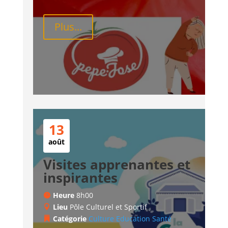
Plus...
13
août
Visites apprenantes et
inspirantes
Heure
8h00
Lieu
Pôle Culturel et Sportif
Catégorie
Culture
Education
Santé