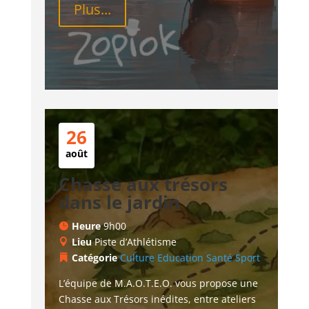
Plus...
26
août
Chasse aux trésors
dans le jardin
Heure
9h00
Lieu
Piste d’Athlétisme
Catégorie
Culture
Education
Santé
Sport
L’équipe de M.A.O.T.E.O. vous propose une 
Chasse aux Trésors inédites, entre ateliers 