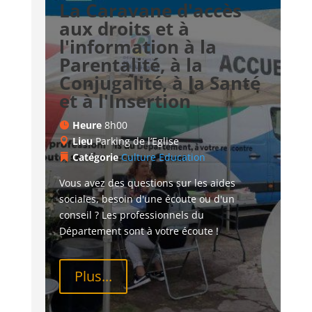
La Caravane d'accès
aux droits et à
l'information à la
Parentalité, à la
Conjugalité, à la Santé
et à l'Insertion
Heure
8h00
Lieu
Parking de l’Eglise
Catégorie
Culture
Education
Vous avez des questions sur les aides 
sociales, besoin d'une écoute ou d'un 
conseil ? Les professionnels du 
Département sont à votre écoute !
Plus...