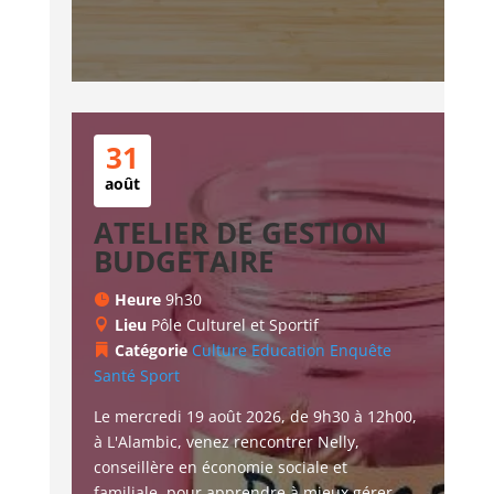
31
août
ATELIER DE GESTION
BUDGETAIRE
Heure
9h30
Lieu
Pôle Culturel et Sportif
Catégorie
Culture
Education
Enquête
Santé
Sport
Le mercredi 19 août 2026, de 9h30 à 12h00, 
à L'Alambic, venez rencontrer Nelly, 
conseillère en économie sociale et 
familiale, pour apprendre à mieux gérer 