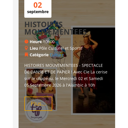
02
septembre
HISTOIRES
MOUVEMENTEES
Heure
10h00
Lieu
Pôle Culturel et Sportif
Catégorie
Culture
HISTOIRES MOUVEMENTEES - SPECTACLE 
DE DANSE ET DE PAPIER ! Avec Cie La cerise 
sur le chapeau, le Mercredi 02 et Samedi 
05 Septembre 2026 à l'Alambic à 10h
Plus...