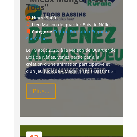
Tous"
Heure
9h00
Lieu
Maison de quartier Bois de Nèfles
Catégorie
Culture
Education
Enquête
Santé
Sport
Le 19 août 2026, à la Maison de Quartier de 
Bois de Nèfles, venez participer à la 
création d'une animation participative et 
d'un jeu ludique « Made in Trois-Bassins » !
Plus...