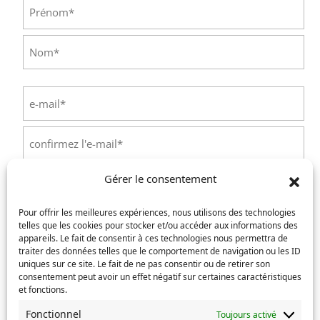
Identité
(Nécessaire)
Prénom
Nom
E-
mail
(Nécessaire)
Saisissez
un
e-
Confirmez
mail
Gérer le consentement
l’e-
Téléphone
(Nécessaire)
mail
Pour offrir les meilleures expériences, nous utilisons des technologies
telles que les cookies pour stocker et/ou accéder aux informations des
Service concerné
(Nécessaire)
appareils. Le fait de consentir à ces technologies nous permettra de
traiter des données telles que le comportement de navigation ou les ID
uniques sur ce site. Le fait de ne pas consentir ou de retirer son
consentement peut avoir un effet négatif sur certaines caractéristiques
et fonctions.
Si votre demande concerne des actes de naissance et/ou
de mariage, choisissez l'Etat-Civil comme service
Fonctionnel
Toujours activé