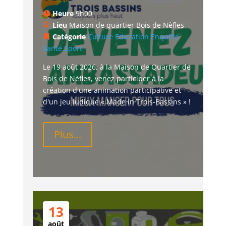
Heure
9h00
Lieu
Maison de quartier Bois de Nèfles
Catégorie
Culture
Education
Enquête
Santé
Sport
Le 19 août 2026, à la Maison de Quartier de 
Bois de Nèfles, venez participer à la 
création d'une animation participative et 
d'un jeu ludique « Made in Trois-Bassins » !
Plus...
13
août