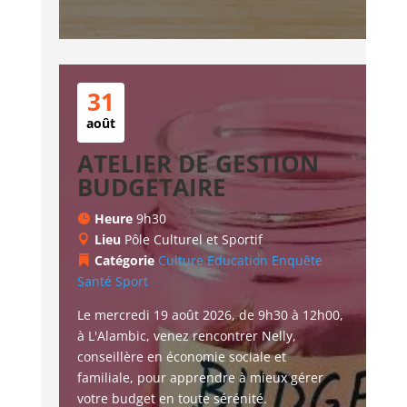
31
août
ATELIER DE GESTION
BUDGETAIRE
Heure
9h30
Lieu
Pôle Culturel et Sportif
Catégorie
Culture
Education
Enquête
Santé
Sport
Le mercredi 19 août 2026, de 9h30 à 12h00, 
à L'Alambic, venez rencontrer Nelly, 
conseillère en économie sociale et 
familiale, pour apprendre à mieux gérer 
votre budget en toute sérénité.