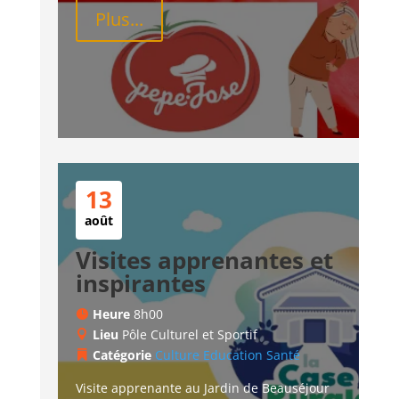
Plus...
13
août
Visites apprenantes et
inspirantes
Heure
8h00
Lieu
Pôle Culturel et Sportif
Catégorie
Culture
Education
Santé
Visite apprenante au Jardin de Beauséjour 