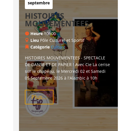
septembre
HISTOIRES
MOUVEMENTEES
Heure
10h00
Lieu
Pôle Culturel et Sportif
Catégorie
Culture
HISTOIRES MOUVEMENTEES - SPECTACLE 
DE DANSE ET DE PAPIER ! Avec Cie La cerise 
sur le chapeau, le Mercredi 02 et Samedi 
05 Septembre 2026 à l'Alambic à 10h
Plus...