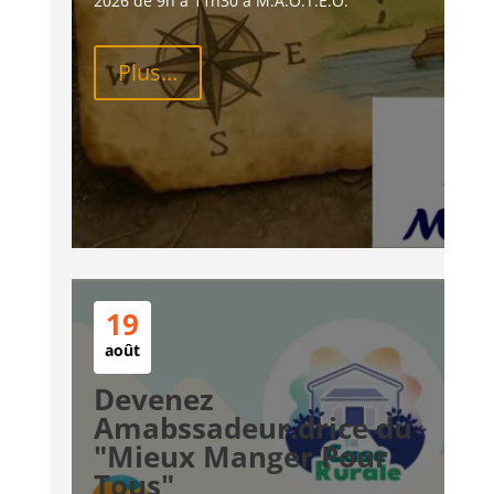
2026 de 9h à 11h30 à M.A.O.T.E.O.
Plus...
19
août
Devenez
Amabssadeur.drice du
"Mieux Manger Pour
Tous"