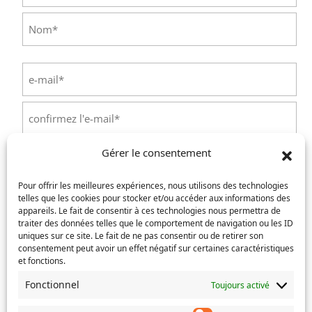
Prénom
Nom
E-
mail
(Nécessaire)
Saisissez
un
e-
Confirmez
mail
Gérer le consentement
l’e-
Téléphone
(Nécessaire)
mail
Pour offrir les meilleures expériences, nous utilisons des technologies
telles que les cookies pour stocker et/ou accéder aux informations des
Service concerné
(Nécessaire)
appareils. Le fait de consentir à ces technologies nous permettra de
traiter des données telles que le comportement de navigation ou les ID
uniques sur ce site. Le fait de ne pas consentir ou de retirer son
consentement peut avoir un effet négatif sur certaines caractéristiques
et fonctions.
Si votre demande concerne des actes de naissance et/ou
de mariage, choisissez l'Etat-Civil comme service
Fonctionnel
Toujours activé
concerné.