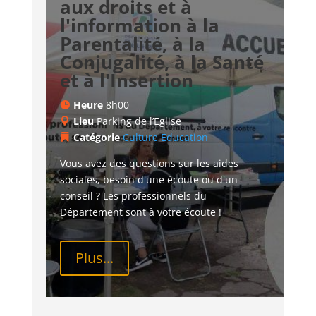
aux droits et à
l'information à la
Parentalité, à la
Conjugalité, à la Santé
et à l'Insertion
Heure
8h00
Lieu
Parking de l’Eglise
Catégorie
Culture
Education
Vous avez des questions sur les aides 
sociales, besoin d'une écoute ou d'un 
conseil ? Les professionnels du 
Département sont à votre écoute !
Plus...