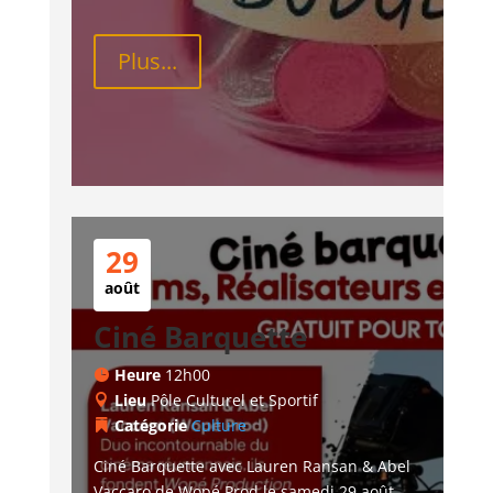
Plus...
29
août
Ciné Barquette
Heure
12h00
Lieu
Pôle Culturel et Sportif
Catégorie
Culture
Ciné Barquette avec Lauren Ransan & Abel 
Vaccaro de Wopé Prod le samedi 29 août 