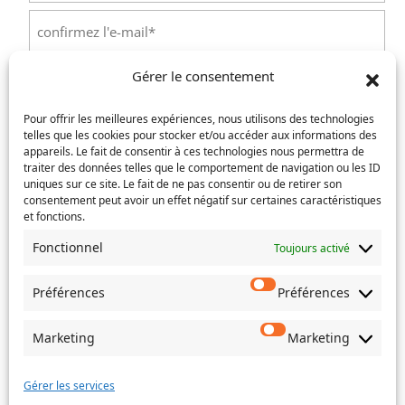
Saisissez
un
e-
Confirmez
mail
Gérer le consentement
l’e-
Téléphone
(Nécessaire)
mail
Pour offrir les meilleures expériences, nous utilisons des technologies
telles que les cookies pour stocker et/ou accéder aux informations des
Service concerné
(Nécessaire)
appareils. Le fait de consentir à ces technologies nous permettra de
traiter des données telles que le comportement de navigation ou les ID
uniques sur ce site. Le fait de ne pas consentir ou de retirer son
consentement peut avoir un effet négatif sur certaines caractéristiques
et fonctions.
Si votre demande concerne des actes de naissance et/ou
de mariage, choisissez l'Etat-Civil comme service
Fonctionnel
Toujours activé
concerné.
Préférences
Préférences
Objet
Marketing
Marketing
Message
(Nécessaire)
Gérer les services