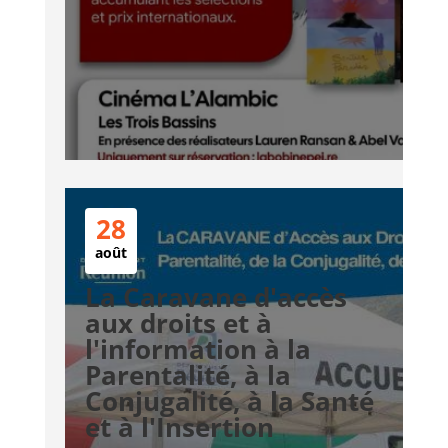
28
août
La Caravane d'accès
aux droits et à
l'information à la
Parentalité, à la
Conjugalité, à la Santé
et à l'Insertion