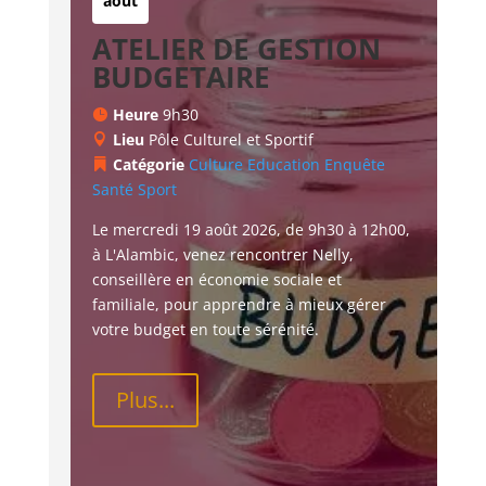
août
ATELIER DE GESTION
BUDGETAIRE
Heure
9h30
Lieu
Pôle Culturel et Sportif
Catégorie
Culture
Education
Enquête
Santé
Sport
Le mercredi 19 août 2026, de 9h30 à 12h00, 
à L'Alambic, venez rencontrer Nelly, 
conseillère en économie sociale et 
familiale, pour apprendre à mieux gérer 
votre budget en toute sérénité.
Plus...