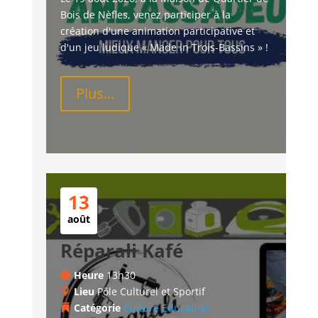
Bois de Nèfles, venez participer à la 
création d'une animation participative et 
d'un jeu ludique « Made in Trois-Bassins » !
Plus...
13
août
Réparali Kafé
Heure
13h30
Lieu
Pôle Culturel et Sportif
Catégorie
Culture
Education