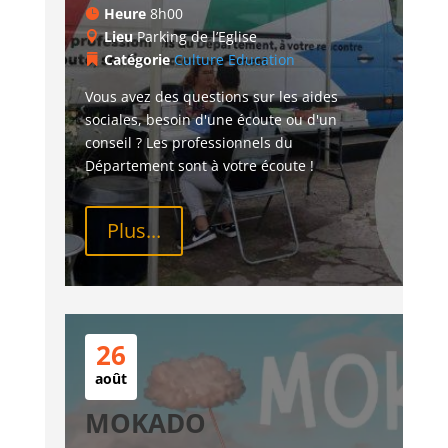
Heure
8h00
Lieu
Parking de l’Eglise
Catégorie
Culture
Education
Vous avez des questions sur les aides 
sociales, besoin d'une écoute ou d'un 
conseil ? Les professionnels du 
Département sont à votre écoute !
Plus...
26
août
MOKADO