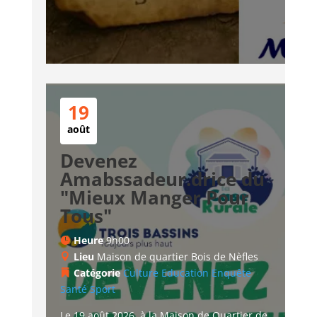
19
août
Devenez
Amabssadeur.drice du
"Mieux Manger Pour
Tous"
Heure
9h00
Lieu
Maison de quartier Bois de Nèfles
Catégorie
Culture
Education
Enquête
Santé
Sport
Le 19 août 2026, à la Maison de Quartier de 