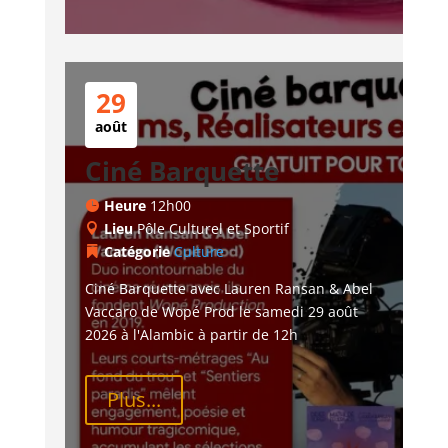
29
août
Ciné Barquette
Heure
12h00
Lieu
Pôle Culturel et Sportif
Catégorie
Culture
Ciné Barquette avec Lauren Ransan & Abel 
Vaccaro de Wopé Prod le samedi 29 août 
2026 à l'Alambic à partir de 12h
Plus...