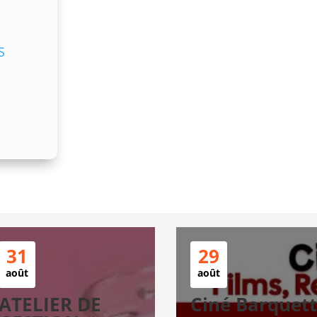
S
31
29
août
août
ATELIER DE
Ciné Barquet