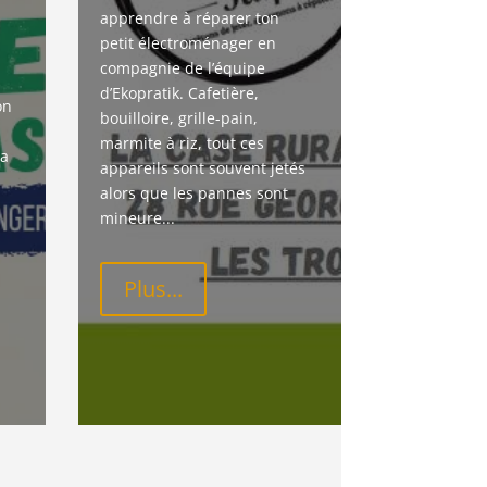
apprendre à réparer ton 
petit électroménager en 
compagnie de l’équipe 
d’Ekopratik. Cafetière, 
on 
bouilloire, grille-pain, 
marmite à riz, tout ces 
a 
appareils sont souvent jetés 
alors que les pannes sont 
mineure...
Plus...