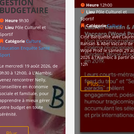
GESTION
Heure
12h00
BUDGETAIRE
Lieu
Pôle Culturel et
Sportif
Heure
9h30
Catégorie
Culture
Lieu
Pôle Culturel et
Sportif
Ciné Barquette avec Laure
Catégorie
Culture
Ransan & Abel Vaccaro de 
Education
Enquête
Santé
Wopé Prod le samedi 29 ao
Sport
2026 à l'Alambic à partir d
12h
Le mercredi 19 août 2026, de 
9h30 à 12h00, à L'Alambic, 
venez rencontrer Nelly, 
Plus...
conseillère en économie 
sociale et familiale, pour 
apprendre à mieux gérer 
votre budget en toute 
sérénité.
Plus...