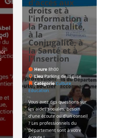
d'accès aux
droits et à
l'information à
la Parentalité,
à la
n 
Conjugalité, à
la Santé et à
ût 
l'Insertion
e 
Heure
8h00
Lieu
Parking de l’Eglise
Catégorie
Culture
Education
Vous avez des questions sur 
les aides sociales, besoin 
d'une écoute ou d'un conseil 
? Les professionnels du 
Département sont à votre 
écoute !