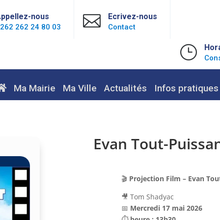
ppellez-nous

Ecrivez-nous
262 262 24 80 03
Contact
}
Hor
Cons
Ma Mairie
Ma Ville
Actualités
Infos pratiques
Evan Tout-Puissa
🎬
Projection Film – Evan Tou
🎥
Tom Shadyac
📅
Mercredi 17 mai 2026
⏱
heure : 13h30