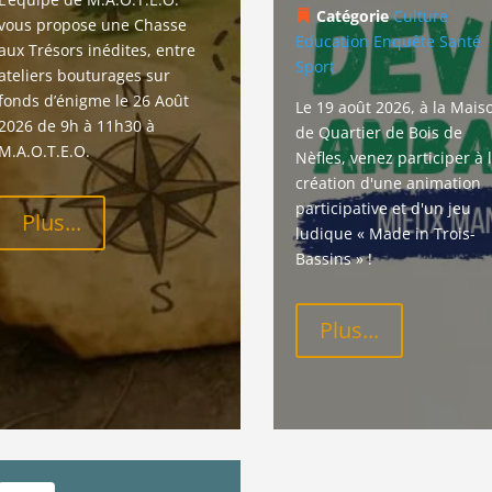
Catégorie
Culture
vous propose une Chasse 
Education
Enquête
Santé
aux Trésors inédites, entre 
Sport
ateliers bouturages sur 
fonds d’énigme le 26 Août 
Le 19 août 2026, à la Mais
2026 de 9h à 11h30 à 
de Quartier de Bois de 
M.A.O.T.E.O.
Nèfles, venez participer à l
création d'une animation 
participative et d'un jeu 
Plus...
ludique « Made in Trois-
Bassins » !
Plus...