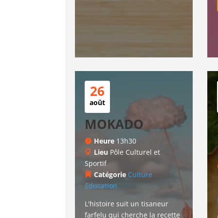
26
août
MOKADO
Heure
13h30
Lieu
Pôle Culturel et
Sportif
Catégorie
Culture
Education
L'histoire suit un tisaneur 
farfelu qui cherche la recette 