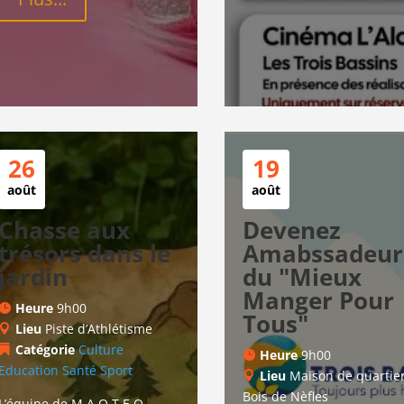
26
19
août
août
Chasse aux
Devenez
trésors dans le
Amabssadeur.
jardin
du "Mieux
Manger Pour
Heure
9h00
Tous"
Lieu
Piste d’Athlétisme
Catégorie
Culture
Heure
9h00
Education
Santé
Sport
Lieu
Maison de quartie
Bois de Nèfles
L’équipe de M.A.O.T.E.O. 