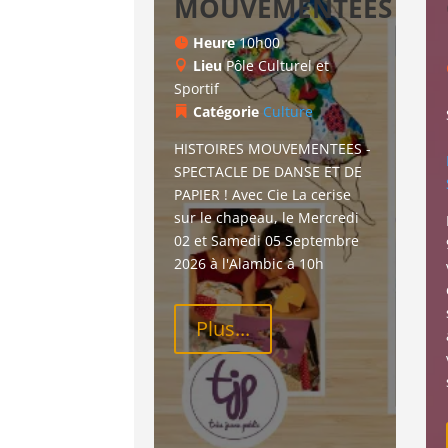
MOUVEMENTEES
Heure
10h00
Lieu
Pôle Culturel et
Sportif
Catégorie
Culture
HISTOIRES MOUVEMENTEES - 
SPECTACLE DE DANSE ET DE 
PAPIER ! Avec Cie La cerise 
sur le chapeau, le Mercredi 
02 et Samedi 05 Septembre 
2026 à l'Alambic à 10h
Plus...