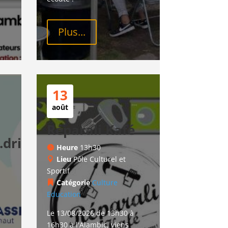
Plus...
13
août
Réparali Kafé
drice
Heure
13h30
Lieu
Pôle Culturel et
Sportif
Catégorie
Culture
Education
r
Le 13/08/2026 de 13h30 à 
16h30 à l'Alambic, viens 