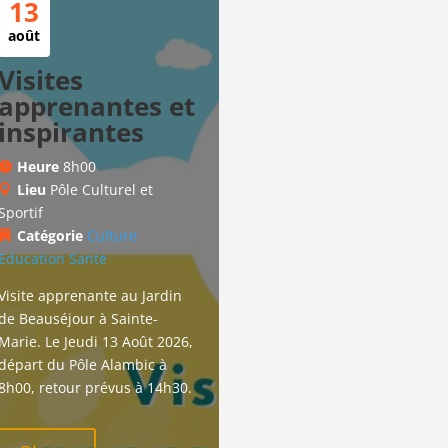
13
août
Visites
apprenantes et
inspirantes
Heure
8h00
Lieu
Pôle Culturel et
Sportif
Catégorie
Culture
Education
Santé
Visite apprenante au Jardin 
de Beauséjour à Sainte-
Marie. Le Jeudi 13 Août 2026, 
départ du Pôle Alambic à 
8h00, retour prévus à 14h30.