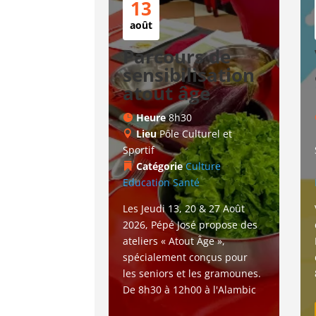
13
août
Parcours de
sensibilisation
atout âge
Heure
8h30
Lieu
Pôle Culturel et
Sportif
Catégorie
Culture
Education
Santé
Les Jeudi 13, 20 & 27 Août 
2026, Pépé José propose des 
ateliers « Atout Âge », 
spécialement conçus pour 
les seniors et les gramounes. 
De 8h30 à 12h00 à l'Alambic