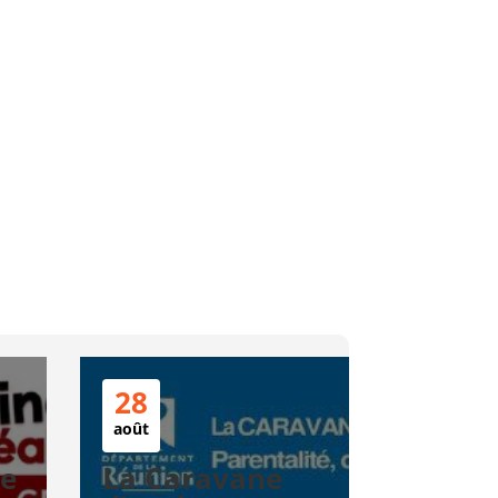
28
août
te
La Caravane