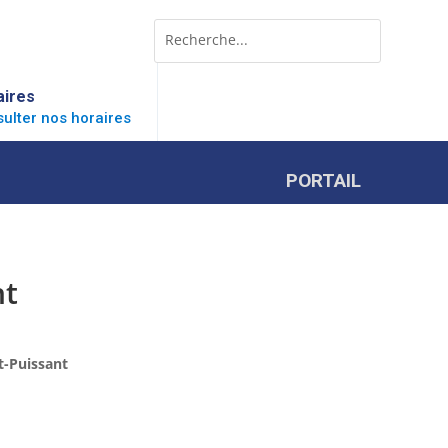
Rechercher:
Search
for...
aires
ulter nos horaires
PORTAIL
nt
t-Puissant