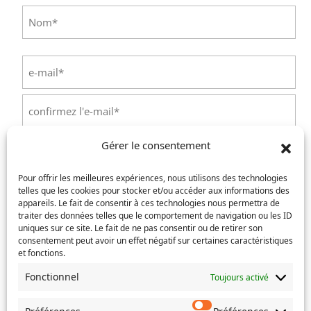
Prénom
Nom
E-
mail
(Nécessaire)
Saisissez
un
e-
Confirmez
mail
Gérer le consentement
l’e-
Téléphone
(Nécessaire)
mail
Pour offrir les meilleures expériences, nous utilisons des technologies
telles que les cookies pour stocker et/ou accéder aux informations des
Service concerné
(Nécessaire)
appareils. Le fait de consentir à ces technologies nous permettra de
traiter des données telles que le comportement de navigation ou les ID
uniques sur ce site. Le fait de ne pas consentir ou de retirer son
consentement peut avoir un effet négatif sur certaines caractéristiques
et fonctions.
Si votre demande concerne des actes de naissance et/ou
de mariage, choisissez l'Etat-Civil comme service
Fonctionnel
Toujours activé
concerné.