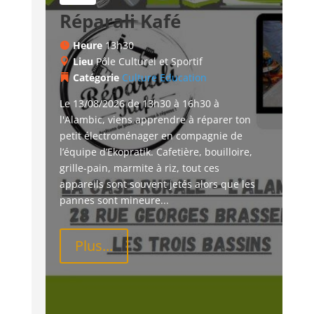
Réparali Kafé
Heure
13h30
Lieu
Pôle Culturel et Sportif
Catégorie
Culture
Education
Le 13/08/2026 de 13h30 à 16h30 à 
l'Alambic, viens apprendre à réparer ton 
petit électroménager en compagnie de 
l’équipe d’Ekopratik. Cafetière, bouilloire, 
grille-pain, marmite à riz, tout ces 
appareils sont souvent jetés alors que les 
pannes sont mineure...
Plus...