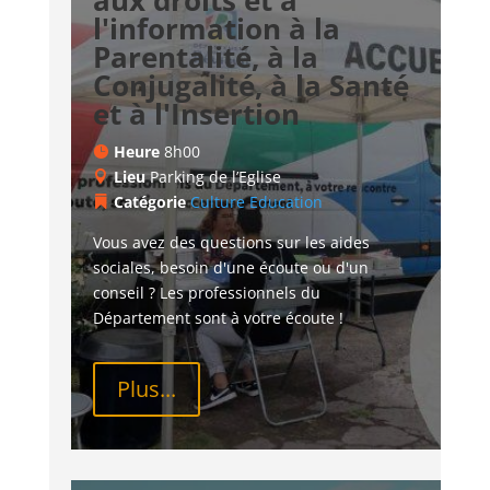
aux droits et à
l'information à la
Parentalité, à la
Conjugalité, à la Santé
et à l'Insertion
Heure
8h00
Lieu
Parking de l’Eglise
Catégorie
Culture
Education
Vous avez des questions sur les aides 
sociales, besoin d'une écoute ou d'un 
conseil ? Les professionnels du 
Département sont à votre écoute !
Plus...