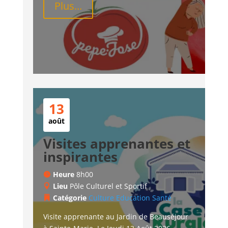
Plus...
13
août
Visites apprenantes et
inspirantes
Heure
8h00
Lieu
Pôle Culturel et Sportif
Catégorie
Culture
Education
Santé
Visite apprenante au Jardin de Beauséjour 