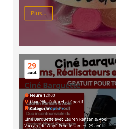
Plus...
29
août
Ciné Barquette
Heure
12h00
Lieu
Pôle Culturel et Sportif
Catégorie
Culture
Ciné Barquette avec Lauren Ransan & Abel 
Vaccaro de Wopé Prod le samedi 29 août 