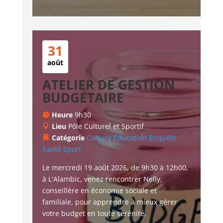
31
août
ATELIER DE GESTION
BUDGETAIRE
Heure
9h30
Lieu
Pôle Culturel et Sportif
Catégorie
Culture
Education
Enquête
Santé
Sport
Le mercredi 19 août 2026, de 9h30 à 12h00, 
à L'Alambic, venez rencontrer Nelly, 
conseillère en économie sociale et 
familiale, pour apprendre à mieux gérer 
votre budget en toute sérénité.