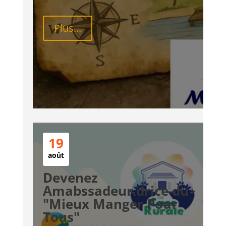
Plus...
19
août
Devenez
Amabssadeur.drice du
"Mieux Manger Pour
Tous"