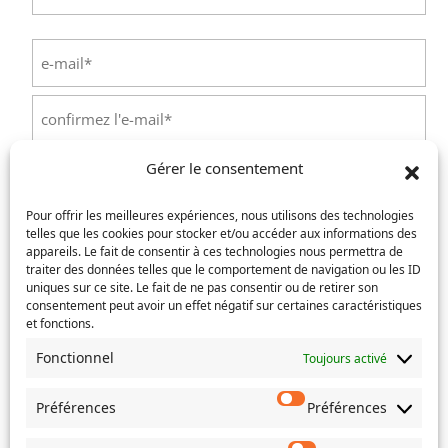
Nom
E-
mail
(Nécessaire)
Saisissez
un
e-
Confirmez
mail
Gérer le consentement
l’e-
Téléphone
(Nécessaire)
mail
Pour offrir les meilleures expériences, nous utilisons des technologies
telles que les cookies pour stocker et/ou accéder aux informations des
Service concerné
(Nécessaire)
appareils. Le fait de consentir à ces technologies nous permettra de
traiter des données telles que le comportement de navigation ou les ID
uniques sur ce site. Le fait de ne pas consentir ou de retirer son
consentement peut avoir un effet négatif sur certaines caractéristiques
et fonctions.
Si votre demande concerne des actes de naissance et/ou
de mariage, choisissez l'Etat-Civil comme service
Fonctionnel
Toujours activé
concerné.
Préférences
Préférences
Objet