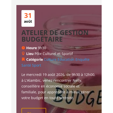
31
août
ATELIER DE GESTION
BUDGETAIRE
Heure
9h30
Lieu
Pôle Culturel et Sportif
Catégorie
Culture
Education
Enquête
Santé
Sport
Le mercredi 19 août 2026, de 9h30 à 12h00, 
à L'Alambic, venez rencontrer Nelly, 
conseillère en économie sociale et 
familiale, pour apprendre à mieux gérer 
votre budget en toute sérénité.