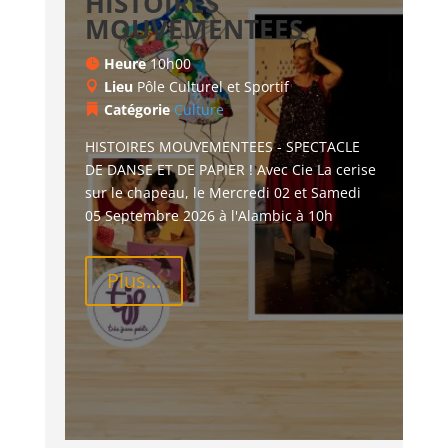
HISTOIRES
MOUVEMENTEES
Heure
10h00
Lieu
Pôle Culturel et Sportif
Catégorie
Culture
HISTOIRES MOUVEMENTEES - SPECTACLE 
DE DANSE ET DE PAPIER ! Avec Cie La cerise 
sur le chapeau, le Mercredi 02 et Samedi 
05 Septembre 2026 à l'Alambic à 10h
Plus...