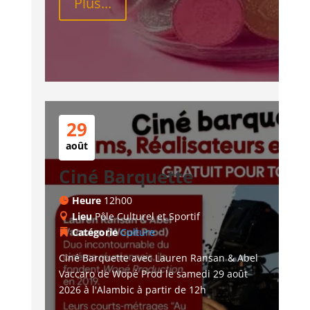
Plus...
29
août
Ciné Barquette
Heure
12h00
Lieu
Pôle Culturel et Sportif
Catégorie
Culture
Ciné Barquette avec Lauren Ransan & Abel 
Vaccaro de Wopé Prod le samedi 29 août 
2026 à l'Alambic à partir de 12h