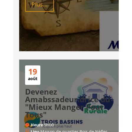
Plus...
19
août
Devenez
Amabssadeur.drice du
"Mieux Manger Pour
Tous"
Heure
9h00
Lieu
Maison de quartier Bois de Nèfles