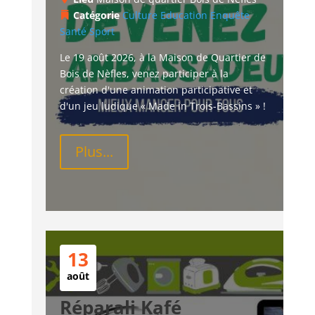
Catégorie
Culture
Education
Enquête
Santé
Sport
Le 19 août 2026, à la Maison de Quartier de 
Bois de Nèfles, venez participer à la 
création d'une animation participative et 
d'un jeu ludique « Made in Trois-Bassins » !
Plus...
13
août
Réparali Kafé