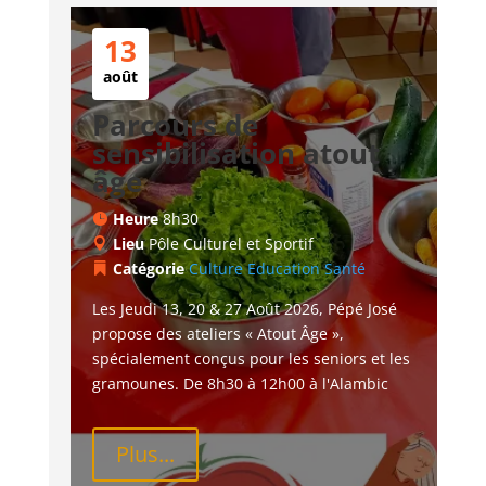
13
août
Parcours de
sensibilisation atout
âge
Heure
8h30
Lieu
Pôle Culturel et Sportif
Catégorie
Culture
Education
Santé
Les Jeudi 13, 20 & 27 Août 2026, Pépé José 
propose des ateliers « Atout Âge », 
spécialement conçus pour les seniors et les 
gramounes. De 8h30 à 12h00 à l'Alambic
Plus...