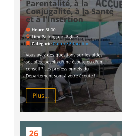
Parentalité, à la
Conjugalité, à la Santé
et à l'Insertion
Heure
8h00
Lieu
Parking de l’Eglise
Catégorie
Culture
Education
Vous avez des questions sur les aides 
sociales, besoin d'une écoute ou d'un 
conseil ? Les professionnels du 
Département sont à votre écoute !
Plus...
26