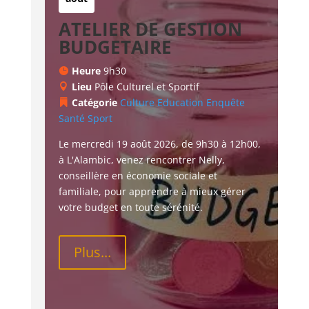
ATELIER DE GESTION
BUDGETAIRE
Heure
9h30
Lieu
Pôle Culturel et Sportif
Catégorie
Culture
Education
Enquête
Santé
Sport
Le mercredi 19 août 2026, de 9h30 à 12h00, 
à L'Alambic, venez rencontrer Nelly, 
conseillère en économie sociale et 
familiale, pour apprendre à mieux gérer 
votre budget en toute sérénité.
Plus...