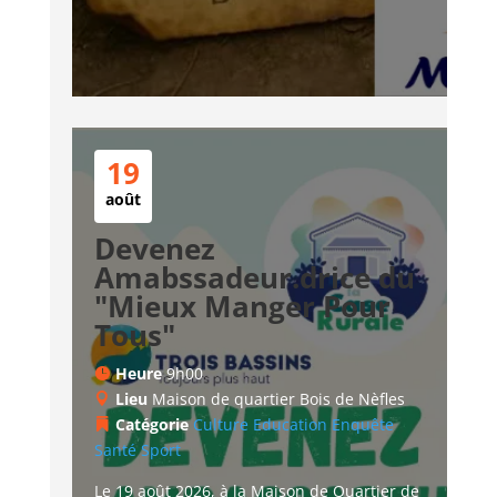
19
août
Devenez
Amabssadeur.drice du
"Mieux Manger Pour
Tous"
Heure
9h00
Lieu
Maison de quartier Bois de Nèfles
Catégorie
Culture
Education
Enquête
Santé
Sport
Le 19 août 2026, à la Maison de Quartier de 