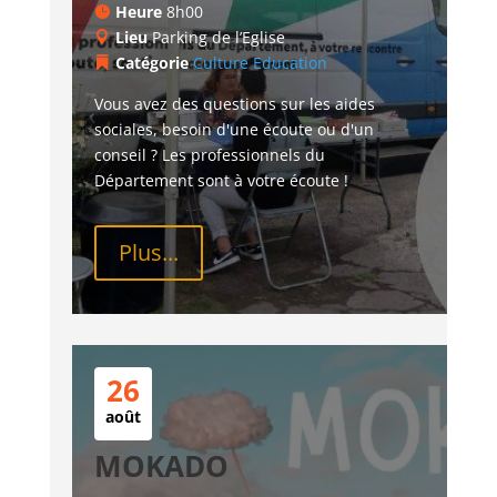
Heure
8h00
Lieu
Parking de l’Eglise
Catégorie
Culture
Education
Vous avez des questions sur les aides 
sociales, besoin d'une écoute ou d'un 
conseil ? Les professionnels du 
Département sont à votre écoute !
Plus...
26
août
MOKADO