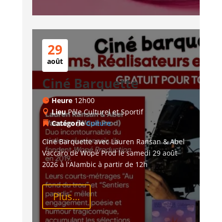
29
août
Ciné Barquette
Heure
12h00
Lieu
Pôle Culturel et Sportif
Catégorie
Culture
Ciné Barquette avec Lauren Ransan & Abel 
Vaccaro de Wopé Prod le samedi 29 août 
2026 à l'Alambic à partir de 12h
Plus...