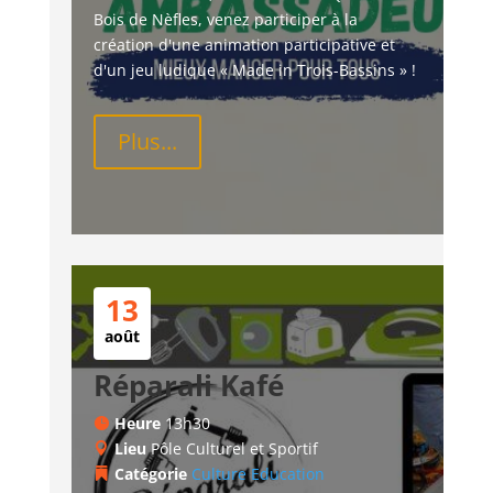
Bois de Nèfles, venez participer à la 
création d'une animation participative et 
d'un jeu ludique « Made in Trois-Bassins » !
Plus...
13
août
Réparali Kafé
Heure
13h30
Lieu
Pôle Culturel et Sportif
Catégorie
Culture
Education