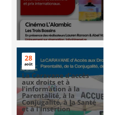
28
août
La Caravane d'accès
aux droits et à
l'information à la
Parentalité, à la
Conjugalité, à la Santé
et à l'Insertion