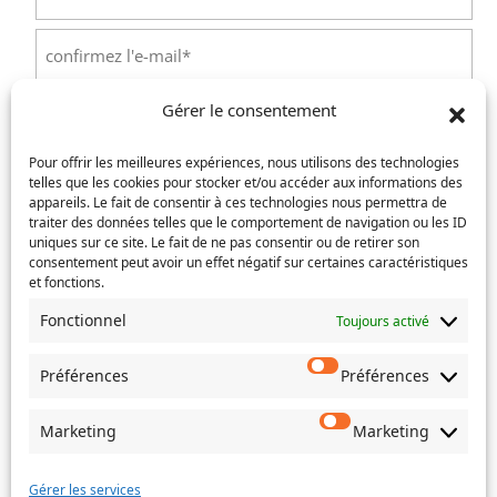
mail
(Nécessaire)
Saisissez
un
e-
Confirmez
mail
Gérer le consentement
l’e-
Téléphone
(Nécessaire)
mail
Pour offrir les meilleures expériences, nous utilisons des technologies
telles que les cookies pour stocker et/ou accéder aux informations des
Service concerné
(Nécessaire)
appareils. Le fait de consentir à ces technologies nous permettra de
traiter des données telles que le comportement de navigation ou les ID
uniques sur ce site. Le fait de ne pas consentir ou de retirer son
consentement peut avoir un effet négatif sur certaines caractéristiques
et fonctions.
Si votre demande concerne des actes de naissance et/ou
de mariage, choisissez l'Etat-Civil comme service
Fonctionnel
Toujours activé
concerné.
Préférences
Préférences
Objet
Marketing
Marketing
Message
(Nécessaire)
Gérer les services