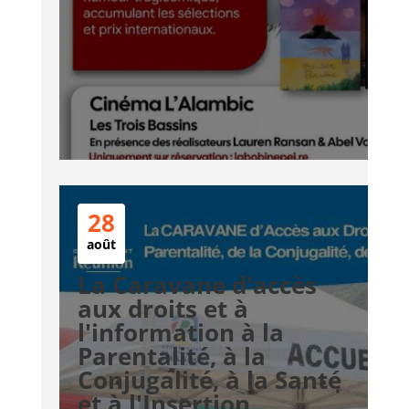
28
août
La Caravane d'accès
aux droits et à
l'information à la
Parentalité, à la
Conjugalité, à la Santé
et à l'Insertion