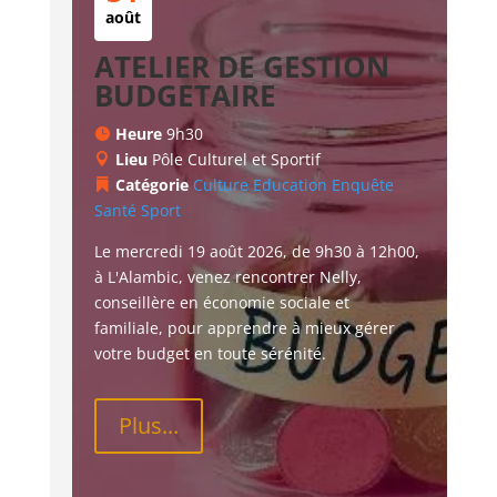
août
ATELIER DE GESTION
BUDGETAIRE
Heure
9h30
Lieu
Pôle Culturel et Sportif
Catégorie
Culture
Education
Enquête
Santé
Sport
Le mercredi 19 août 2026, de 9h30 à 12h00, 
à L'Alambic, venez rencontrer Nelly, 
conseillère en économie sociale et 
familiale, pour apprendre à mieux gérer 
votre budget en toute sérénité.
Plus...