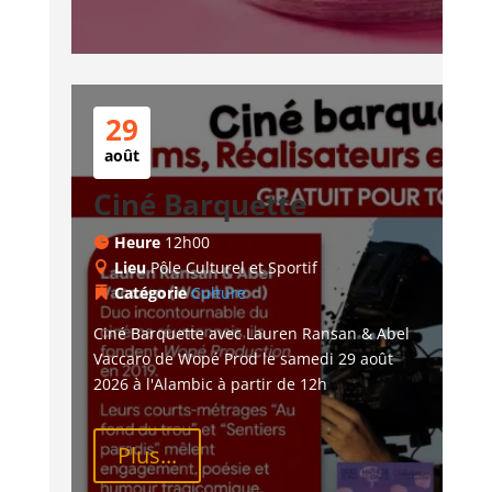
29
août
Ciné Barquette
Heure
12h00
Lieu
Pôle Culturel et Sportif
Catégorie
Culture
Ciné Barquette avec Lauren Ransan & Abel 
Vaccaro de Wopé Prod le samedi 29 août 
2026 à l'Alambic à partir de 12h
Plus...