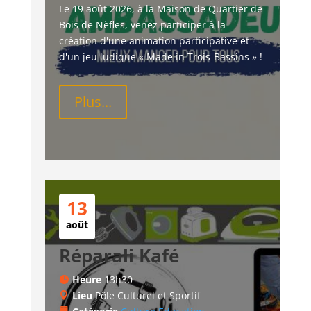
Le 19 août 2026, à la Maison de Quartier de 
Bois de Nèfles, venez participer à la 
création d'une animation participative et 
d'un jeu ludique « Made in Trois-Bassins » !
Plus...
13
août
Réparali Kafé
Heure
13h30
Lieu
Pôle Culturel et Sportif