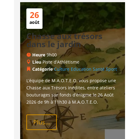
26
août
Chasse aux trésors
dans le jardin
Heure
9h00
Lieu
Piste d’Athlétisme
Catégorie
Culture
Education
Santé
Sport
L’équipe de M.A.O.T.E.O. vous propose une 
Chasse aux Trésors inédites, entre ateliers 
bouturages sur fonds d’énigme le 26 Août 
2026 de 9h à 11h30 à M.A.O.T.E.O.
Plus...