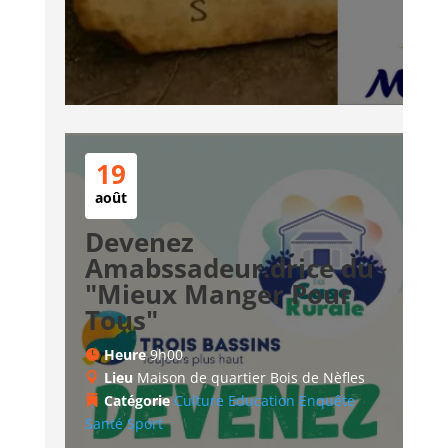
19
août
Devenez
Amabssadeur.drice du
"Mieux Manger Pour
Tous"
Heure
9h00
Lieu
Maison de quartier Bois de Nèfles
Catégorie
Culture
Education
Enquête
Santé
Sport