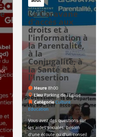
août
te
La Caravane
d'accès aux
droits et à
l'information à
la Parentalité,
à la
n 
Conjugalité, à
la Santé et à
ût 
l'Insertion
e 
Heure
8h00
Lieu
Parking de l’Eglise
Catégorie
Culture
Education
Vous avez des questions sur 
les aides sociales, besoin 
d'une écoute ou d'un conseil 