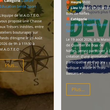
Catégorie
Culture
Heure
9h00
Education
Santé
Sport
Lieu
Maison de quartie
Bois de Nèfles
L’équipe de M.A.O.T.E.O. 
Catégorie
Culture
vous propose une Chasse 
Education
Enquête
Santé
aux Trésors inédites, entre 
Sport
ateliers bouturages sur 
fonds d’énigme le 26 Août 
Le 19 août 2026, à la Mais
2026 de 9h à 11h30 à 
de Quartier de Bois de 
M.A.O.T.E.O.
Nèfles, venez participer à l
création d'une animation 
participative et d'un jeu 
Plus...
ludique « Made in Trois-
Bassins » !
Plus...