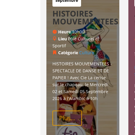
septembre
HISTOIRES
MOUVEMENTEES
Heure
10h00
Lieu
Pôle Culturel et
Sportif
Catégorie
Culture
HISTOIRES MOUVEMENTEES - 
SPECTACLE DE DANSE ET DE 
PAPIER ! Avec Cie La cerise 
sur le chapeau, le Mercredi 
02 et Samedi 05 Septembre 
2026 à l'Alambic à 10h
Plus...