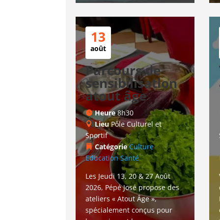
13
août
Parcours de
sensibilisation
atout âge
Heure
8h30
Lieu
Pôle Culturel et
Sportif
Catégorie
Culture
Education
Santé
Les Jeudi 13, 20 & 27 Août 
2026, Pépé José propose des 
ateliers « Atout Âge », 
spécialement conçus pour 