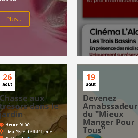
Plus...
26
19
août
août
Chasse aux
Devenez
trésors dans le
Amabssadeur.
jardin
du "Mieux
Manger Pour
Heure
9h00
Tous"
Lieu
Piste d’Athlétisme