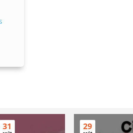
S
31
29