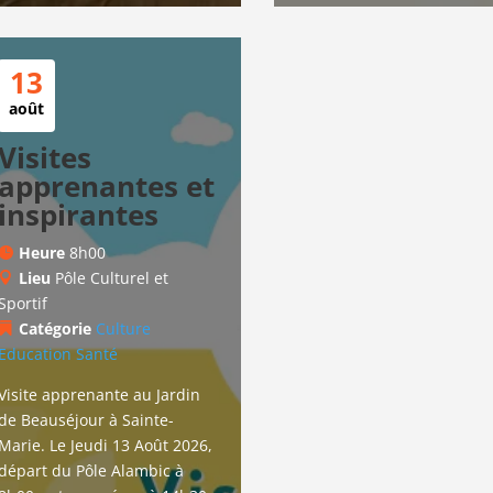
13
août
Visites
apprenantes et
inspirantes
Heure
8h00
Lieu
Pôle Culturel et
Sportif
Catégorie
Culture
Education
Santé
Visite apprenante au Jardin 
de Beauséjour à Sainte-
Marie. Le Jeudi 13 Août 2026, 
départ du Pôle Alambic à 