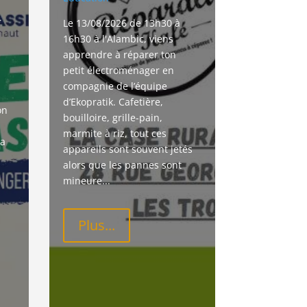
r
Le 13/08/2026 de 13h30 à 
16h30 à l'Alambic, viens 
apprendre à réparer ton 
petit électroménager en 
compagnie de l’équipe 
d’Ekopratik. Cafetière, 
on 
bouilloire, grille-pain, 
marmite à riz, tout ces 
a 
appareils sont souvent jetés 
alors que les pannes sont 
mineure...
Plus...