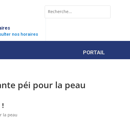
Rechercher:
Search
for...
aires
ulter nos horaires
PORTAIL
lante péi pour la peau
 !
ur la peau