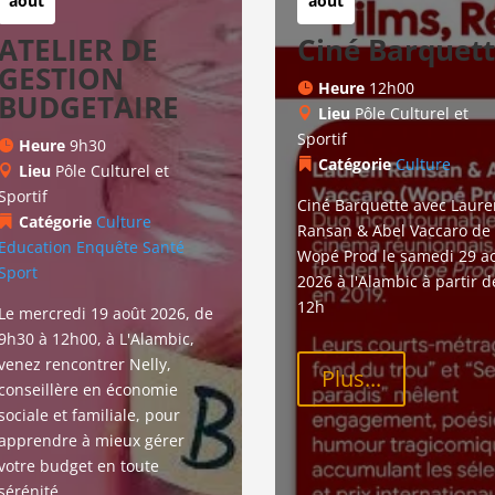
août
août
ATELIER DE
Ciné Barquet
GESTION
Heure
12h00
BUDGETAIRE
Lieu
Pôle Culturel et
Sportif
Heure
9h30
Catégorie
Culture
Lieu
Pôle Culturel et
Sportif
Ciné Barquette avec Laure
Catégorie
Culture
Ransan & Abel Vaccaro de 
Education
Enquête
Santé
Wopé Prod le samedi 29 ao
Sport
2026 à l'Alambic à partir d
12h
Le mercredi 19 août 2026, de 
9h30 à 12h00, à L'Alambic, 
venez rencontrer Nelly, 
Plus...
conseillère en économie 
sociale et familiale, pour 
apprendre à mieux gérer 
votre budget en toute 
sérénité.