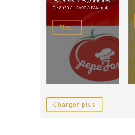
les seniors et les gramounes. 
De 8h30 à 12h00 à l'Alambic
Plus...
Charger plus