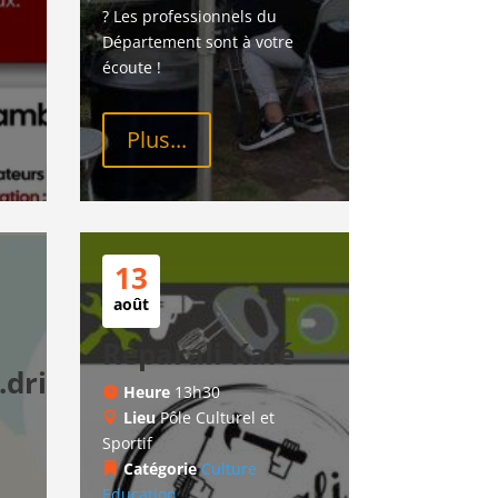
? Les professionnels du 
Département sont à votre 
écoute !
Plus...
13
août
Réparali Kafé
drice
Heure
13h30
Lieu
Pôle Culturel et
Sportif
Catégorie
Culture
Education