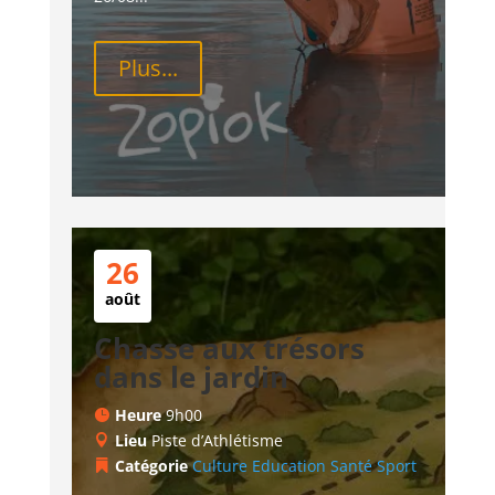
Plus...
26
août
Chasse aux trésors
dans le jardin
Heure
9h00
Lieu
Piste d’Athlétisme
Catégorie
Culture
Education
Santé
Sport