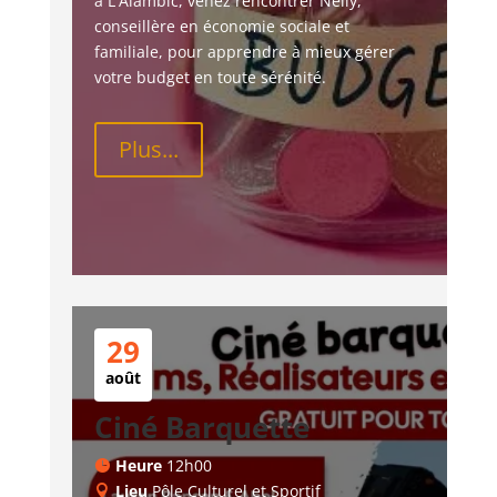
à L'Alambic, venez rencontrer Nelly, 
conseillère en économie sociale et 
familiale, pour apprendre à mieux gérer 
votre budget en toute sérénité.
Plus...
29
août
Ciné Barquette
Heure
12h00
Lieu
Pôle Culturel et Sportif