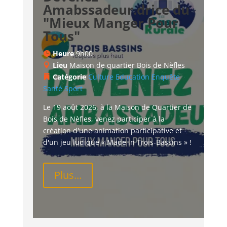
Amabssadeur.drice du
"Mieux Manger Pour
Tous"
Heure
9h00
Lieu
Maison de quartier Bois de Nèfles
Catégorie
Culture
Education
Enquête
Santé
Sport
Le 19 août 2026, à la Maison de Quartier de 
Bois de Nèfles, venez participer à la 
création d'une animation participative et 
d'un jeu ludique « Made in Trois-Bassins » !
Plus...