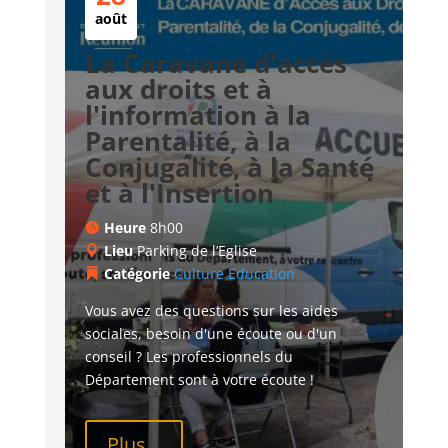
août
La Caravane d'accès
aux droits et à
l'information à la
Parentalité, à la
Conjugalité, à la Santé
et à l'Insertion
Heure
8h00
Lieu
Parking de l’Eglise
Catégorie
Culture
Education
Vous avez des questions sur les aides 
sociales, besoin d'une écoute ou d'un 
conseil ? Les professionnels du 
Département sont à votre écoute !
Plus...