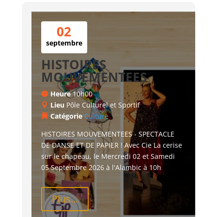
02
septembre
HISTOIRES
MOUVEMENTEES
Heure
10h00
Lieu
Pôle Culturel et Sportif
Catégorie
Culture
HISTOIRES MOUVEMENTEES - SPECTACLE 
DE DANSE ET DE PAPIER ! Avec Cie La cerise 
sur le chapeau, le Mercredi 02 et Samedi 
05 Septembre 2026 à l'Alambic à 10h
Plus...