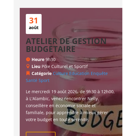
31
août
ATELIER DE GESTION
BUDGETAIRE
Heure
9h30
Lieu
Pôle Culturel et Sportif
Catégorie
Culture
Education
Enquête
Santé
Sport
Le mercredi 19 août 2026, de 9h30 à 12h00, 
à L'Alambic, venez rencontrer Nelly, 
conseillère en économie sociale et 
familiale, pour apprendre à mieux gérer 
votre budget en toute sérénité.