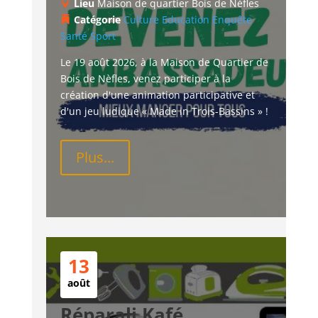
Lieu
Maison de quartier Bois de Nèfles
Catégorie
Culture
Education
Enquête
Santé
Sport
Le 19 août 2026, à la Maison de Quartier de 
Bois de Nèfles, venez participer à la 
création d'une animation participative et 
d'un jeu ludique « Made in Trois-Bassins » !
Plus...
13
août
Réparali Kafé