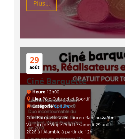
Plus...
29
août
Ciné Barquette
Heure
12h00
Lieu
Pôle Culturel et Sportif
Catégorie
Culture
Ciné Barquette avec Lauren Ransan & Abel 
Vaccaro de Wopé Prod le samedi 29 août 
2026 à l'Alambic à partir de 12h