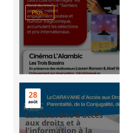
Plus...
28
août
La Caravane d'accès
aux droits et à
l'information à la