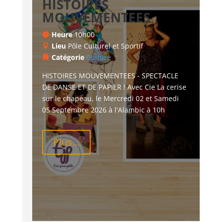
HISTOIRES
MOUVEMENTEES
Heure
10h00
Lieu
Pôle Culturel et Sportif
Catégorie
Culture
HISTOIRES MOUVEMENTEES - SPECTACLE 
DE DANSE ET DE PAPIER ! Avec Cie La cerise 
sur le chapeau, le Mercredi 02 et Samedi 
05 Septembre 2026 à l'Alambic à 10h
Plus...