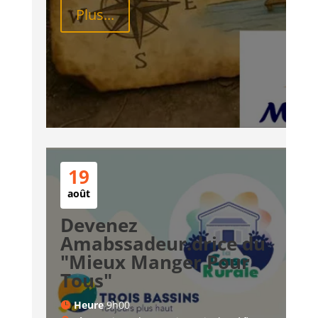
Plus...
19
août
Devenez
Amabssadeur.drice du
"Mieux Manger Pour
Tous"
Heure
9h00