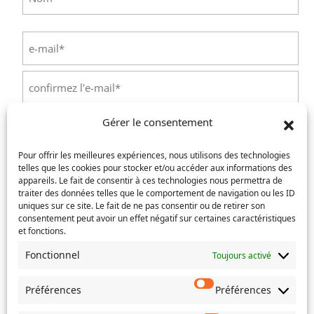
Nom
E-
mail
(Nécessaire)
Saisissez
un
e-
Confirmez
mail
Gérer le consentement
l’e-
Téléphone
(Nécessaire)
mail
Pour offrir les meilleures expériences, nous utilisons des technologies
telles que les cookies pour stocker et/ou accéder aux informations des
Service concerné
(Nécessaire)
appareils. Le fait de consentir à ces technologies nous permettra de
traiter des données telles que le comportement de navigation ou les ID
uniques sur ce site. Le fait de ne pas consentir ou de retirer son
consentement peut avoir un effet négatif sur certaines caractéristiques
et fonctions.
Si votre demande concerne des actes de naissance et/ou
de mariage, choisissez l'Etat-Civil comme service
Fonctionnel
Toujours activé
concerné.
Préférences
Préférences
Objet