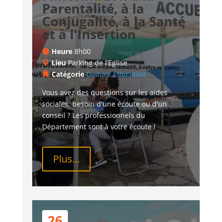
Parentalité, à la
Conjugalité, à la Santé
et à l'Insertion
Heure
8h00
Lieu
Parking de l’Eglise
Catégorie
Culture
Education
Vous avez des questions sur les aides 
sociales, besoin d'une écoute ou d'un 
conseil ? Les professionnels du 
Département sont à votre écoute !
Plus...
26