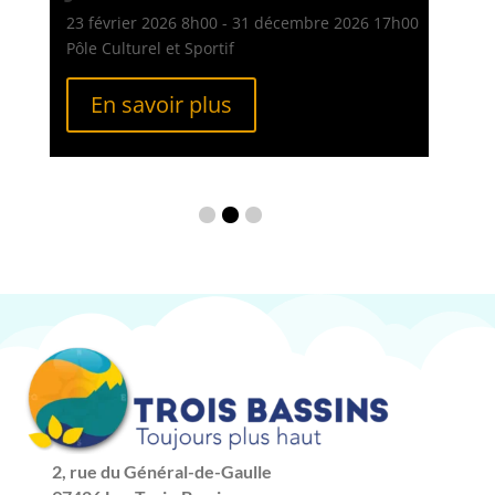
Pôle
23 février 2026
8h00
- 31 décembre 2026
17h00
Pôle Culturel et Sportif
En savoir plus
2, rue du Général-de-Gaulle