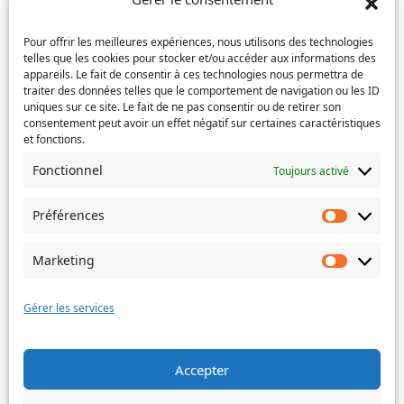
e-
Confirmez
mail
Téléphone
(Nécessaire)
l’e-
Pour offrir les meilleures expériences, nous utilisons des technologies
mail
telles que les cookies pour stocker et/ou accéder aux informations des
appareils. Le fait de consentir à ces technologies nous permettra de
Service concerné
(Nécessaire)
traiter des données telles que le comportement de navigation ou les ID
uniques sur ce site. Le fait de ne pas consentir ou de retirer son
consentement peut avoir un effet négatif sur certaines caractéristiques
et fonctions.
Si votre demande concerne des actes de naissance et/ou
Fonctionnel
Toujours activé
de mariage, choisissez l'Etat-Civil comme service
concerné.
Préférences
Préféren
Objet
Marketing
Marketin
Message
(Nécessaire)
Gérer les services
Accepter