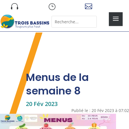
Skip

}

to
content
Rechercher:
Search
for...
Menus de la
semaine 8
20 Fév 2023
Publié le : 20 Fév 2023 à 07:02