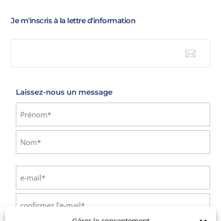
Je m'inscris à la lettre d'information

E-mail
Laissez-nous un message
Identité
(Nécessaire)
Prénom
Nom
E-
mail
(Nécessaire)
Saisissez
un
Gérer le consentement