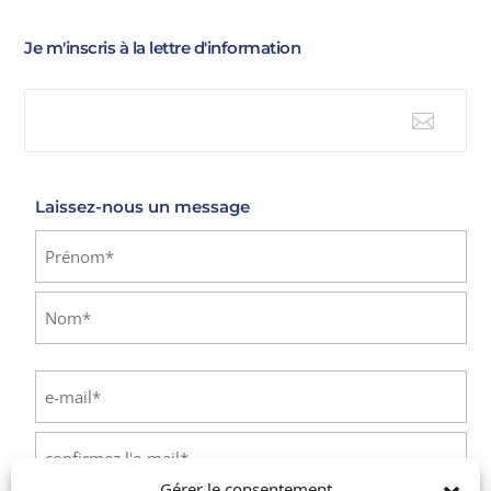
Je m'inscris à la lettre d'information

E-mail
Laissez-nous un message
Identité
(Nécessaire)
Prénom
Nom
E-
mail
(Nécessaire)
Saisissez
un
Gérer le consentement
e-