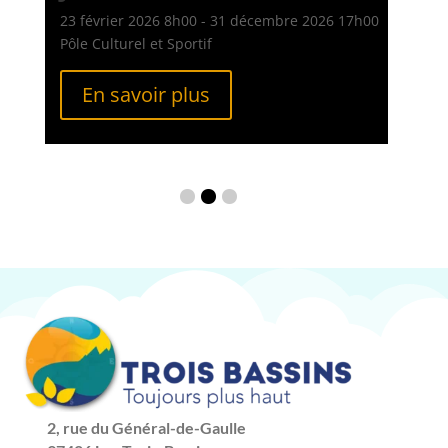
Pôle
23 février 2026
8h00
- 31 décembre 2026
17h00
Pôle Culturel et Sportif
En savoir plus
2, rue du Général-de-Gaulle