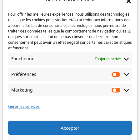
Confirmez
mail
Téléphone
(Nécessaire)
l’e-
Pour offrir les meilleures expériences, nous utilisons des technologies
mail
telles que les cookies pour stocker et/ou accéder aux informations des
appareils. Le fait de consentir à ces technologies nous permettra de
Service concerné
(Nécessaire)
traiter des données telles que le comportement de navigation ou les ID
uniques sur ce site. Le fait de ne pas consentir ou de retirer son
consentement peut avoir un effet négatif sur certaines caractéristiques
et fonctions.
Si votre demande concerne des actes de naissance et/ou
Fonctionnel
Toujours activé
de mariage, choisissez l'Etat-Civil comme service
concerné.
Préférences
Préféren
Objet
Marketing
Marketin
Message
(Nécessaire)
Gérer les services
Accepter