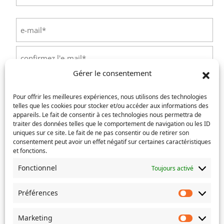
Nom
E-
mail
(Nécessaire)
Saisissez
un
Gérer le consentement
e-
Confirmez
mail
Téléphone
(Nécessaire)
l’e-
Pour offrir les meilleures expériences, nous utilisons des technologies
mail
telles que les cookies pour stocker et/ou accéder aux informations des
appareils. Le fait de consentir à ces technologies nous permettra de
Service concerné
(Nécessaire)
traiter des données telles que le comportement de navigation ou les ID
uniques sur ce site. Le fait de ne pas consentir ou de retirer son
consentement peut avoir un effet négatif sur certaines caractéristiques
et fonctions.
Si votre demande concerne des actes de naissance et/ou
Fonctionnel
Toujours activé
de mariage, choisissez l'Etat-Civil comme service
concerné.
Préférences
Préféren
Objet
Marketing
Marketin