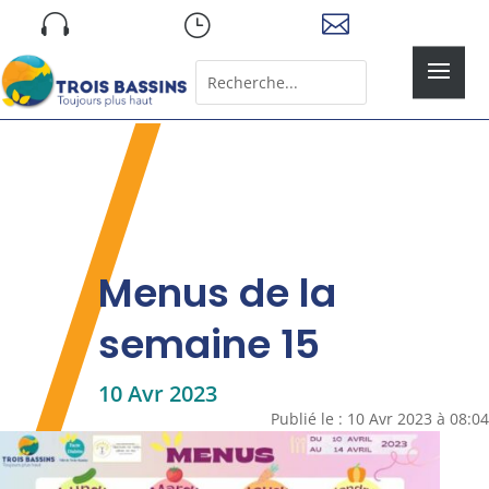
Skip

}

to
content
Rechercher:
Search
for...
Menus de la
semaine 15
10 Avr 2023
Publié le : 10 Avr 2023 à 08:04