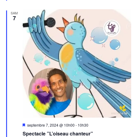
SAM
7
Mis
septembre 7, 2024 @ 10h00
-
10h30
en
Spectacle ”L’oiseau chanteur”
avant