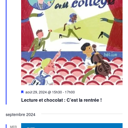
Mis
août 29, 2024 @ 15h30
-
17h00
en
Lecture et chocolat : C’est la rentrée !
avant
septembre 2024
MER