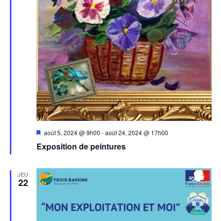
Mis
août 5, 2024 @ 9h00
-
août 24, 2024 @ 17h00
en
Exposition de peintures
avant
JEU
22