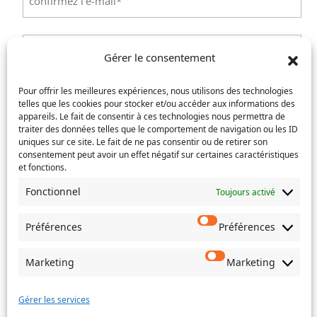
un
e-
Confirmez
mail
l’e-
Téléphone
(Nécessaire)
mail
Gérer le consentement
Service concerné
(Nécessaire)
Pour offrir les meilleures expériences, nous utilisons des technologies
telles que les cookies pour stocker et/ou accéder aux informations des
appareils. Le fait de consentir à ces technologies nous permettra de
traiter des données telles que le comportement de navigation ou les ID
uniques sur ce site. Le fait de ne pas consentir ou de retirer son
Si votre demande concerne des actes de naissance et/ou
consentement peut avoir un effet négatif sur certaines caractéristiques
de mariage, choisissez l'Etat-Civil comme service
et fonctions.
concerné.
Fonctionnel
Toujours activé
Objet
Préférences
Préférences
Message
(Nécessaire)
Marketing
Marketing
Gérer les services