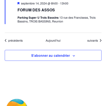
Mis
septembre 14, 2024 @ 8h00
-
13h00
en
FORUM DES ASSOS
avant
Parking Super U Trois Bassins
13 rue des Franciseas, Trois
Bassins, TROIS BASSINS, Reunion
Évènements
Évènements
précédents
Aujourd’hui
suivants
S’abonner au calendrier