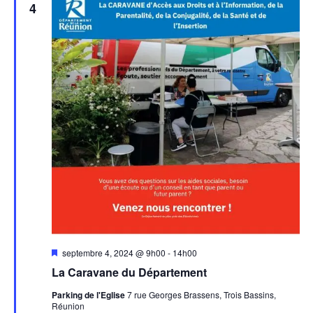
4
Mis
septembre 4, 2024 @ 9h00
-
14h00
en
La Caravane du Département
avant
Parking de l'Eglise
7 rue Georges Brassens, Trois Bassins,
Réunion