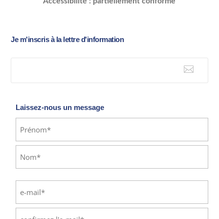
Accessibilité : partiellement conforme
Je m'inscris à la lettre d'information

E-mail
Laissez-nous un message
Identité
(Nécessaire)
Prénom
Nom
E-
mail
(Nécessaire)
Saisissez