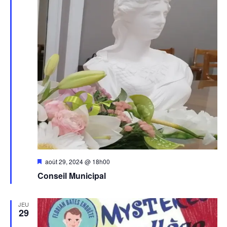
Mis
août 29, 2024 @ 18h00
en
Conseil Municipal
avant
JEU
29