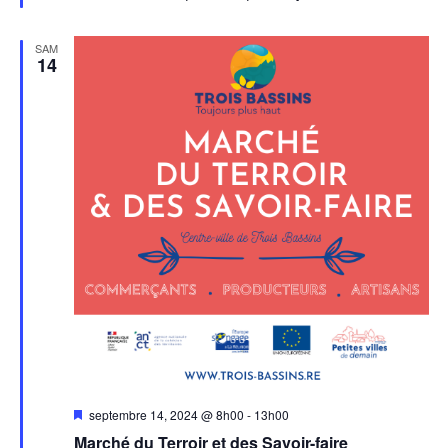
SAM
14
Mis
septembre 14, 2024 @ 8h00
-
13h00
en
Marché du Terroir et des Savoir-faire
avant