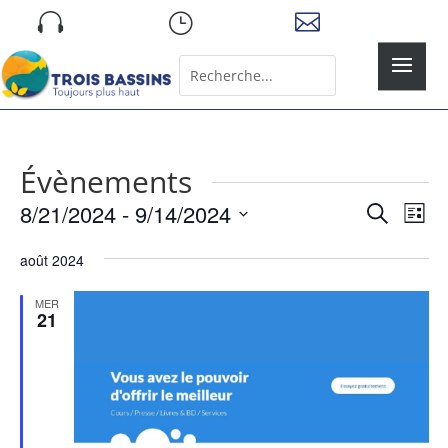
Skip

}

to
content
Rechercher:
Search
for...
Évènements
Recher
Nav
8/21/2024
 - 
9/14/2024
Recherche
Liste
de
et
Sélectionnez
vue
naviga
août 2024
une
Év
de
date.
MER
vues
21
Évène