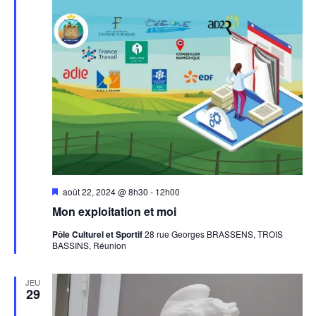
Mis
août 22, 2024 @ 8h30
-
12h00
en
Mon exploitation et moi
avant
Pôle Culturel et Sportif
28 rue Georges BRASSENS, TROIS
BASSINS, Réunion
JEU
29