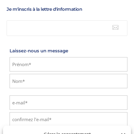
Je m'inscris à la lettre d'information

E-mail
Laissez-nous un message
Identité
(Nécessaire)
Prénom
Nom
E-
mail
(Nécessaire)
Saisissez
un
e-
Confirmez
mail