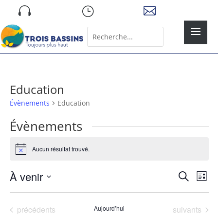
Skip

}

to
content
Rechercher:
Search
for...
Education
Évènements
Education
Évènements
Aucun résultat trouvé.
Notice
Recher
Nav
À venir
Recherche
Liste
de
et
Sélectionnez
vue
naviga
une
Év
Évènements
Évènements
précédents
Aujourd’hui
suivants
de
date.