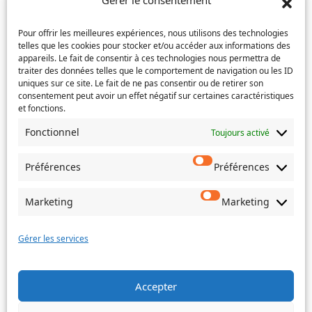
Gérer le consentement
l’e-
Téléphone
(Nécessaire)
mail
Pour offrir les meilleures expériences, nous utilisons des technologies
telles que les cookies pour stocker et/ou accéder aux informations des
Service concerné
(Nécessaire)
appareils. Le fait de consentir à ces technologies nous permettra de
traiter des données telles que le comportement de navigation ou les ID
uniques sur ce site. Le fait de ne pas consentir ou de retirer son
consentement peut avoir un effet négatif sur certaines caractéristiques
et fonctions.
Si votre demande concerne des actes de naissance et/ou
de mariage, choisissez l'Etat-Civil comme service
Fonctionnel
Toujours activé
concerné.
Préférences
Préférences
Objet
Marketing
Marketing
Message
(Nécessaire)
Gérer les services
Accepter
Envoyer