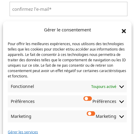
Saisissez
un
e-
Confirmez
mail
l’e-
Téléphone
(Nécessaire)
Gérer le consentement
mail
Pour offrir les meilleures expériences, nous utilisons des technologies
Service concerné
(Nécessaire)
telles que les cookies pour stocker et/ou accéder aux informations des
appareils. Le fait de consentir à ces technologies nous permettra de
traiter des données telles que le comportement de navigation ou les ID
uniques sur ce site. Le fait de ne pas consentir ou de retirer son
Si votre demande concerne des actes de naissance et/ou
consentement peut avoir un effet négatif sur certaines caractéristiques
et fonctions.
de mariage, choisissez l'Etat-Civil comme service
concerné.
Fonctionnel
Toujours activé
Objet
Préférences
Préférences
Message
(Nécessaire)
Marketing
Marketing
Gérer les services