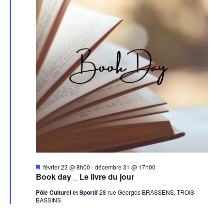
Mis
février 23 @ 8h00
-
décembre 31 @ 17h00
en
Book day _ Le livre du jour
avant
Pôle Culturel et Sportif
28 rue Georges BRASSENS, TROIS
BASSINS