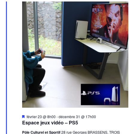
Mis
février 23 @ 8h00
-
décembre 31 @ 17h00
en
Espace jeux vidéo – PS5
avant
Pôle Culturel et Sportif
28 rue Georges BRASSENS, TROIS