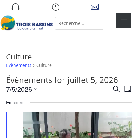
Skip

}

to
content
Rechercher:
Search
for...
Culture
Évènements
Culture
Évènements for juillet 5, 2026
Recher
Nav
7/5/2026
Recherche
Jour
de
et
Sélectionnez
vue
naviga
En cours
une
Év
de
date.
vues
Évène